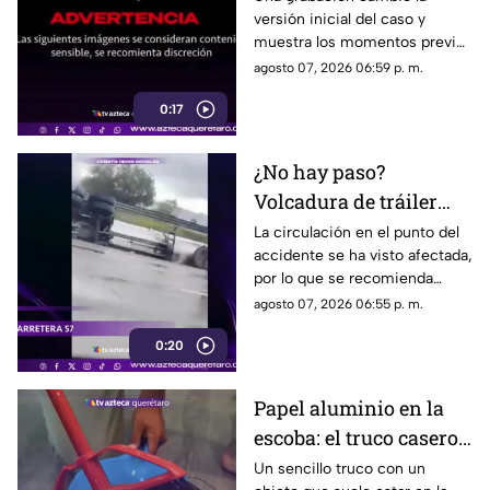
versión inicial del caso y
fue empujado antes de
muestra los momentos previos
m0rir
al atropellamiento ocurrido en
agosto 07, 2026 06:59 p. m.
la colonia Victoria.
0:17
¿No hay paso?
Volcadura de tráiler
colapsa este punto de la
La circulación en el punto del
accidente se ha visto afectada,
carretera 57
por lo que se recomienda
considerar tiempos de
agosto 07, 2026 06:55 p. m.
traslado.
0:20
Papel aluminio en la
escoba: el truco casero
que se volvió viral
Un sencillo truco con un