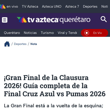
en vivo
TV Azteca
Azteca UNO
Azteca 7
Deportes
Notic
Querétaro
Noticias
Turismo
Viral y Tendencia
Clima
Depo
En Vivo
Deportes
Nota
¡Gran Final de la Clausura
2026! Guía completa de la
Final Cruz Azul vs Pumas 2026
La Gran Final está a la vuelta de la esquina;