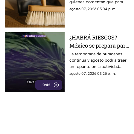
quienes comentan que para
algunas personas ningún
agosto 07, 2026 05:04 p. m.
espacio queda fuera de la
rutina de limpieza
¿HABRÁ RIESGOS?
México se prepara para
otro posible ciclón
La temporada de huracanes
continúa y agosto podría traer
tropical; esta sería la
un repunte en la actividad
fecha
tropical; estos son los
agosto 07, 2026 03:25 p. m.
nombres que siguen en las
0:42
listas oficiales.