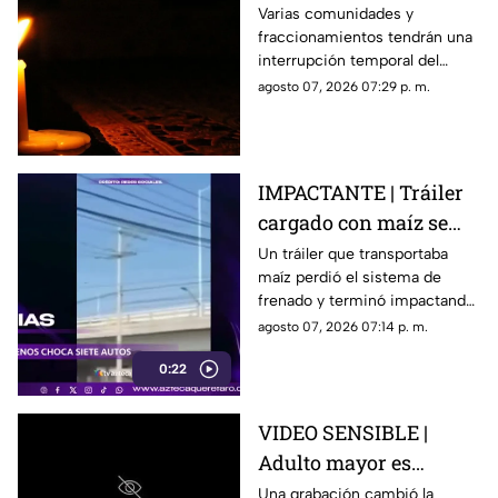
del suministro eléctrico
Varias comunidades y
fraccionamientos tendrán una
en Querétaro; estás
interrupción temporal del
serán las zonas
servicio eléctrico durante
agosto 07, 2026 07:29 p. m.
afectadas
ocho horas este sábado 8 de
agosto.
IMPACTANTE | Tráiler
cargado con maíz se
queda sin frenos y
Un tráiler que transportaba
maíz perdió el sistema de
embiste a siete
frenado y terminó impactando
vehículos
a siete vehículos que
agosto 07, 2026 07:14 p. m.
permanecían detenidos ante
0:22
un semáforo.
VIDEO SENSIBLE |
Adulto mayor es
atropell4do por tráiler;
Una grabación cambió la