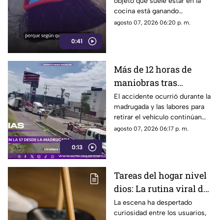
objeto que suele estar en la
cocina está ganando
popularidad entre quienes
agosto 07, 2026 06:20 p. m.
buscan facilitar las labores de
0:41
limpieza en casa.
Más de 12 horas de
maniobras tras
volcadura de unidad
El accidente ocurrió durante la
madrugada y las labores para
pesada en la carretera
retirar el vehículo continúan
57
desde hace más de 12 horas en
agosto 07, 2026 06:17 p. m.
este tramo de la carretera 57.
0:13
Tareas del hogar nivel
dios: La rutina viral de
esta mamá para la
La escena ha despertado
curiosidad entre los usuarios,
limpieza el techo