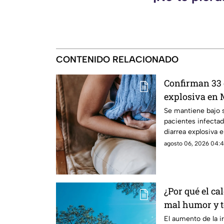
CONTENIDO RELACIONADO
Confirman 33 
explosiva en 
salud emiten
Se mantiene bajo 
pacientes infectad
diarrea explosiva 
agosto 06, 2026 04:4
¿Por qué el ca
mal humor y te
reales de las 
El aumento de la ir