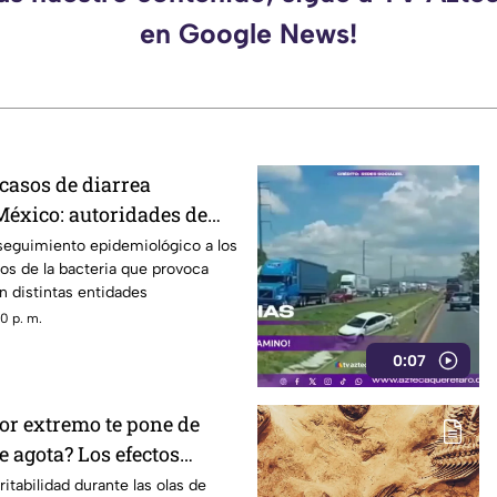
en Google News!
casos de diarrea
México: autoridades de
 recomendaciones
seguimiento epidemiológico a los
os de la bacteria que provoca
en distintas entidades
0 p. m.
0:07
lor extremo te pone de
 agota? Los efectos
altas temperaturas en el
ritabilidad durante las olas de