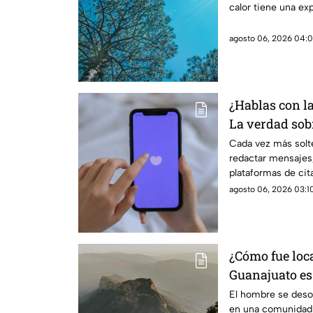
calor tiene una ex
cuerpo
agosto 06, 2026 04:0
¿Hablas con l
La verdad sobr
coqueteo digit
Cada vez más solte
redactar mensajes,
plataformas de cit
agosto 06, 2026 03:10
¿Cómo fue loc
Guanajuato es
Gorda de Quer
El hombre se desor
en una comunidad 