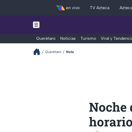
en vivo
TV Azteca
Aztec
Querétaro
Noticias
Turismo
Viral y Tendenci
Querétaro
Nota
Noche 
horario