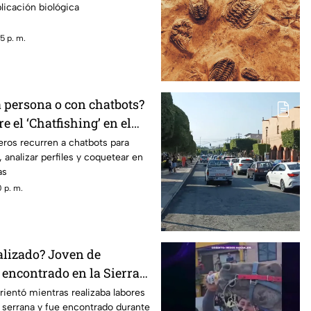
plicación biológica
5 p. m.
a persona o con chatbots?
e el ‘Chatfishing’ en el
al
ros recurren a chatbots para
 analizar perfiles y coquetear en
as
 p. m.
alizado? Joven de
 encontrado en la Sierra
étaro
ientó mientras realizaba labores
serrana y fue encontrado durante