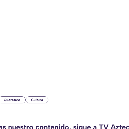
Querétaro
Cultura
das nuestro contenido, sigue a TV Azte