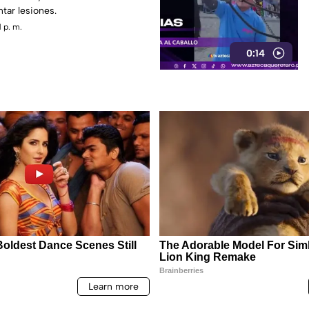
tar lesiones.
 p. m.
0:14