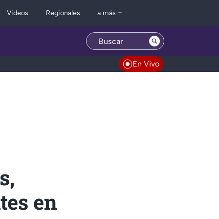
Regionales
Videos
a más +
En Vivo
s,
tes en