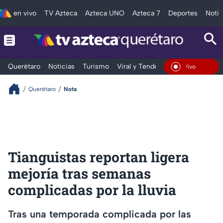
en vivo
TV Azteca
Azteca UNO
Azteca 7
Deportes
Notic
Querétaro
Noticias
Turismo
Viral y Tendencia
Clima
Depo
En Vivo
Querétaro
Nota
Tianguistas reportan ligera
mejoría tras semanas
complicadas por la lluvia
Tras una temporada complicada por las