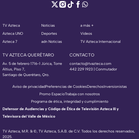
TV Azteca
Noticias
a más +
Azteca UNO
Deportes
Videos
Azteca 7
adn Noticias
TV Azteca Internacional
TV AZTECA QUERÉTARO
CONTACTO
Av. 5 de febrero 1716-1 Júrica, Torre
contacto@tvazteca.com
Altius, Piso 7,
442 229 1923 | Conmutador
Santiago de Querétaro, Qro.
Aviso de privacidad
Preferencias de Cookies
Derechos
Inversionistas
Promo Espacio
Trabaja con nosotros
Programa de ética, integridad y cumplimiento
Defensor de Audiencias y Código de Ética de Televisión Azteca III y
Televisora del Valle de México
TV Azteca, M.R. & ©, TV Azteca, S.A.B. de C.V. Todos los derechos reservados,
2025.