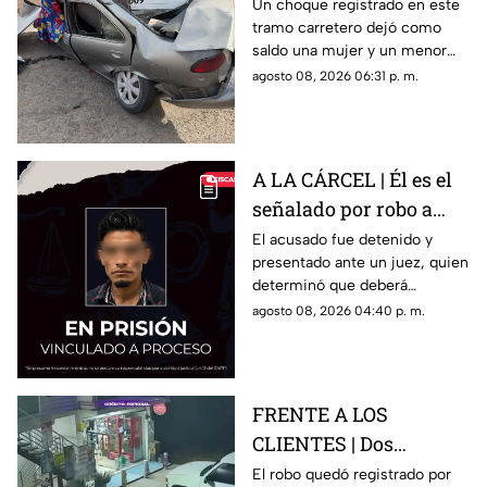
deja una mujer y un
Un choque registrado en este
tramo carretero dejó como
niño mu3rtos en San
saldo una mujer y un menor
Juan del Río
sin vida, además de una
agosto 08, 2026 06:31 p. m.
persona lesionada.
A LA CÁRCEL | Él es el
señalado por robo a
una casa en Santa Rosa
El acusado fue detenido y
presentado ante un juez, quien
Jáuregui
determinó que deberá
permanecer en prisión
agosto 08, 2026 04:40 p. m.
preventiva mientras avanza la
investigación.
FRENTE A LOS
CLIENTES | Dos
hombres enc4ñonan a
El robo quedó registrado por