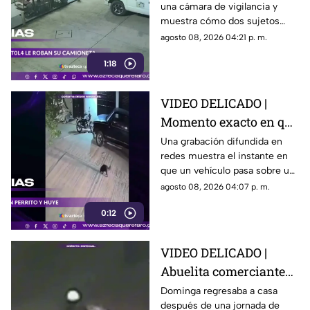
una cámara de vigilancia y
conductor y se llevan
muestra cómo dos sujetos
su camioneta
obligaron a un conductor y a
agosto 08, 2026 04:21 p. m.
su acompañante a bajar del
1:18
vehículo.
VIDEO DELICADO |
Momento exacto en que
camioneta atropella a
Una grabación difundida en
redes muestra el instante en
un perro y conductor
que un vehículo pasa sobre un
escapa
perro y continúa su camino sin
agosto 08, 2026 04:07 p. m.
detenerse.
0:12
VIDEO DELICADO |
Abuelita comerciante
es as3sin4da en Puebla
Dominga regresaba a casa
después de una jornada de
por 90 pesos