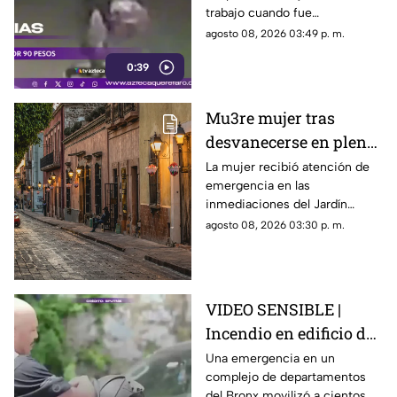
trabajo cuando fue
interceptada por un hombre
agosto 08, 2026 03:49 p. m.
que presuntamente le quitó el
0:39
dinero que llevaba.
Mu3re mujer tras
desvanecerse en plena
vía pública en el Centro
La mujer recibió atención de
emergencia en las
Histórico de Querétaro
inmediaciones del Jardín
Corregidora, pero los
agosto 08, 2026 03:30 p. m.
paramédicos confirmaron que
ya no contaba con signos
vitales.
VIDEO SENSIBLE |
Incendio en edificio de
Nueva York deja un
Una emergencia en un
complejo de departamentos
mu3rto y 14 heridos
del Bronx movilizó a cientos