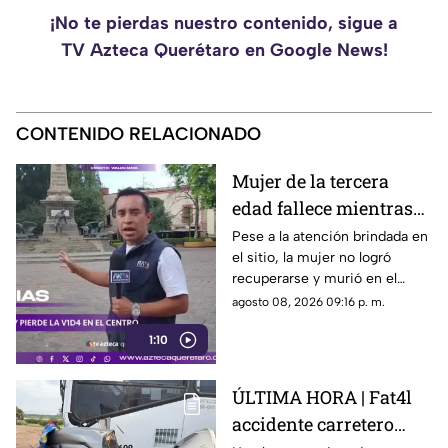
¡No te pierdas nuestro contenido, sigue a
TV Azteca Querétaro en Google News!
CONTENIDO RELACIONADO
Mujer de la tercera
edad fallece mientras
caminaba por el Centro
Pese a la atención brindada en
el sitio, la mujer no logró
de Querétaro
recuperarse y murió en el
lugar.
agosto 08, 2026 09:16 p. m.
1:10
ÚLTIMA HORA | Fat4l
accidente carretero