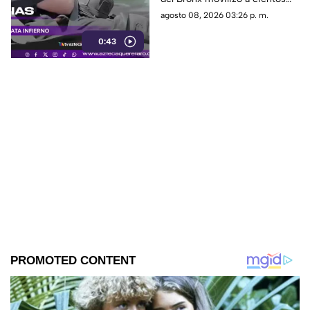
de bomberos y dejó víctimas
agosto 08, 2026 03:26 p. m.
entre residentes y personal de
0:43
emergencia.