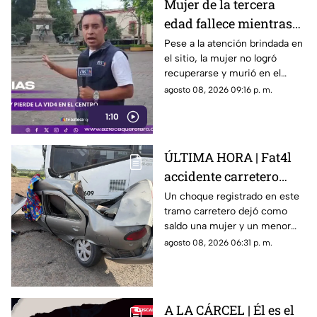
Mujer de la tercera
edad fallece mientras
caminaba por el Centro
Pese a la atención brindada en
el sitio, la mujer no logró
de Querétaro
recuperarse y murió en el
lugar.
agosto 08, 2026 09:16 p. m.
1:10
ÚLTIMA HORA | Fat4l
accidente carretero
deja una mujer y un
Un choque registrado en este
tramo carretero dejó como
niño mu3rtos en San
saldo una mujer y un menor
Juan del Río
sin vida, además de una
agosto 08, 2026 06:31 p. m.
persona lesionada.
A LA CÁRCEL | Él es el