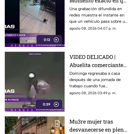
Momento exacto en que
camioneta atropella a
Una grabación difundida en
redes muestra el instante en
un perro y conductor
que un vehículo pasa sobre un
escapa
perro y continúa su camino sin
agosto 08, 2026 04:07 p. m.
detenerse.
0:12
VIDEO DELICADO |
Abuelita comerciante
es as3sin4da en Puebla
Dominga regresaba a casa
después de una jornada de
por 90 pesos
trabajo cuando fue
interceptada por un hombre
agosto 08, 2026 03:49 p. m.
que presuntamente le quitó el
0:39
dinero que llevaba.
Mu3re mujer tras
desvanecerse en plena