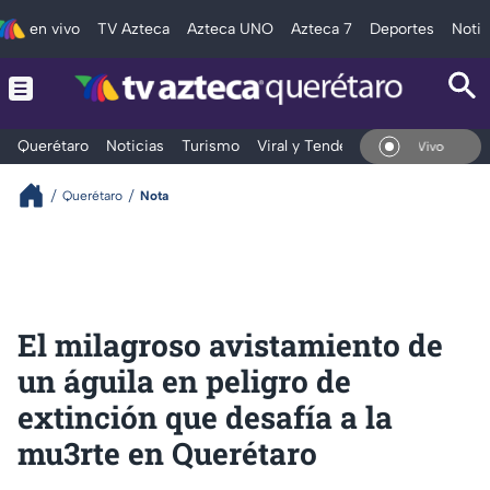
en vivo
TV Azteca
Azteca UNO
Azteca 7
Deportes
Notic
Querétaro
Noticias
Turismo
Viral y Tendencia
Clima
Depo
En Vivo
Querétaro
Nota
El milagroso avistamiento de
un águila en peligro de
extinción que desafía a la
mu3rte en Querétaro