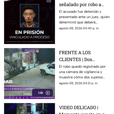
señalado por robo a
una casa en Santa Rosa
El acusado fue detenido y
presentado ante un juez, quien
Jáuregui
determinó que deberá
permanecer en prisión
agosto 08, 2026 04:40 p. m.
preventiva mientras avanza la
investigación.
FRENTE A LOS
CLIENTES | Dos
hombres enc4ñonan a
El robo quedó registrado por
una cámara de vigilancia y
conductor y se llevan
muestra cómo dos sujetos
su camioneta
obligaron a un conductor y a
agosto 08, 2026 04:21 p. m.
su acompañante a bajar del
1:18
vehículo.
VIDEO DELICADO |