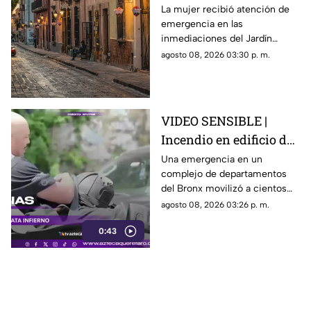
vía pública en el Centro
La mujer recibió atención de
emergencia en las
Histórico de Querétaro
inmediaciones del Jardín
Corregidora, pero los
agosto 08, 2026 03:30 p. m.
paramédicos confirmaron que
ya no contaba con signos
vitales.
VIDEO SENSIBLE |
Incendio en edificio de
Nueva York deja un
Una emergencia en un
complejo de departamentos
mu3rto y 14 heridos
del Bronx movilizó a cientos
de bomberos y dejó víctimas
agosto 08, 2026 03:26 p. m.
entre residentes y personal de
0:43
emergencia.