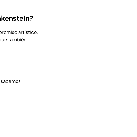
nkenstein?
romiso artístico.
o que también
e sabemos