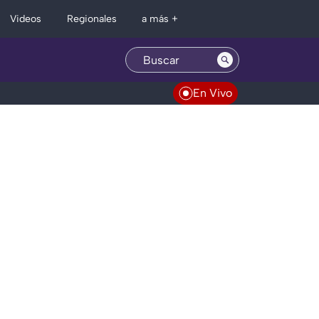
Regionales
Videos
a más +
En Vivo