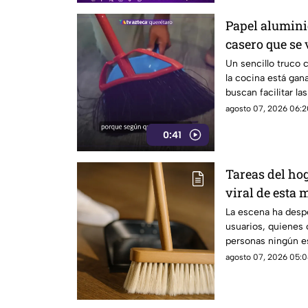
Papel aluminio
casero que se 
Un sencillo truco 
la cocina está gan
buscan facilitar la
agosto 07, 2026 06:2
0:41
Tareas del hog
viral de esta 
techo
La escena ha despe
usuarios, quienes
personas ningún es
limpieza
agosto 07, 2026 05:0