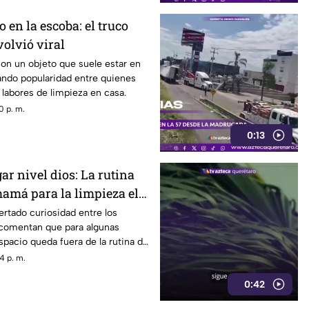
 en la escoba: el truco
volvió viral
con un objeto que suele estar en
ando popularidad entre quienes
s labores de limpieza en casa.
0 p. m.
0:13
ar nivel dios: La rutina
mamá para la limpieza el
rtado curiosidad entre los
 comentan que para algunas
pacio queda fuera de la rutina de
4 p. m.
0:42