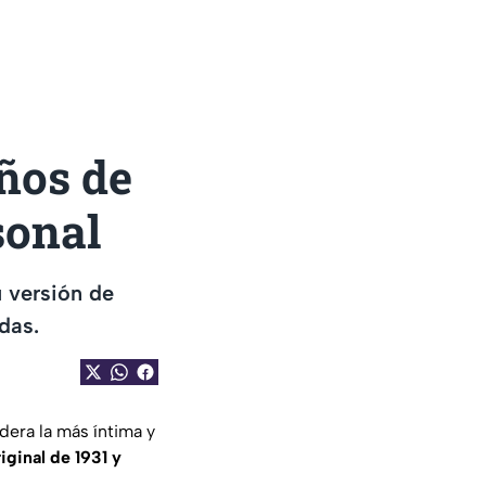
ños de
sonal
u versión de
das.
era la más íntima y
iginal de 1931 y