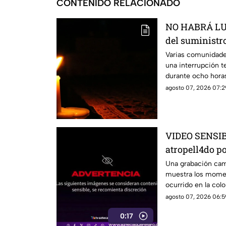
CONTENIDO RELACIONADO
NO HABRÁ LUZ
del suministro
estás serán la
Varias comunidade
una interrupción t
durante ocho hora
agosto 07, 2026 07:2
VIDEO SENSIBL
atropell4do po
antes de m0ri
Una grabación camb
muestra los momen
ocurrido en la colo
agosto 07, 2026 06:5
0:17