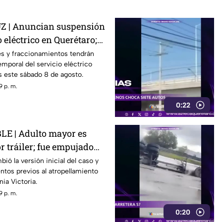
 | Anuncian suspensión
 eléctrico en Querétaro;
s zonas afectadas
s y fraccionamientos tendrán
emporal del servicio eléctrico
s este sábado 8 de agosto.
9 p. m.
0:22
E | Adulto mayor es
r tráiler; fue empujado
r
ió la versión inicial del caso y
tos previos al atropellamiento
nia Victoria.
9 p. m.
0:20