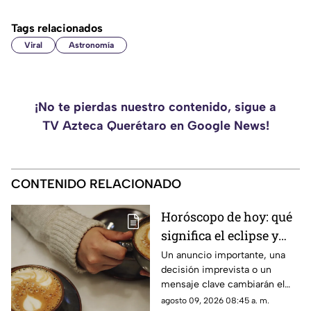
Tags relacionados
Viral
Astronomía
¡No te pierdas nuestro contenido, sigue a
TV Azteca Querétaro en Google News!
CONTENIDO RELACIONADO
Horóscopo de hoy: qué
significa el eclipse y
cómo afectará a tu
Un anuncio importante, una
decisión imprevista o un
signo zodiacal paso a
mensaje clave cambiarán el
paso
rumbo de los próximos días;
agosto 09, 2026 08:45 a. m.