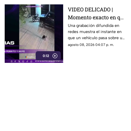
VIDEO DELICADO |
Momento exacto en que
camioneta atropella a
Una grabación difundida en
redes muestra el instante en
un perro y conductor
que un vehículo pasa sobre un
escapa
perro y continúa su camino sin
agosto 08, 2026 04:07 p. m.
detenerse.
0:12