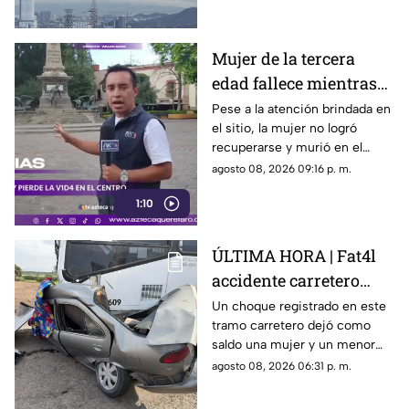
el paraguas
Mujer de la tercera
edad fallece mientras
caminaba por el Centro
Pese a la atención brindada en
el sitio, la mujer no logró
de Querétaro
recuperarse y murió en el
lugar.
agosto 08, 2026 09:16 p. m.
1:10
ÚLTIMA HORA | Fat4l
accidente carretero
deja una mujer y un
Un choque registrado en este
tramo carretero dejó como
niño mu3rtos en San
saldo una mujer y un menor
Juan del Río
sin vida, además de una
agosto 08, 2026 06:31 p. m.
persona lesionada.