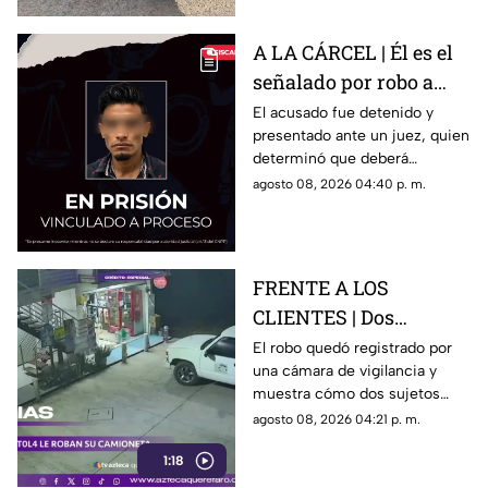
A LA CÁRCEL | Él es el
señalado por robo a
una casa en Santa Rosa
El acusado fue detenido y
presentado ante un juez, quien
Jáuregui
determinó que deberá
permanecer en prisión
agosto 08, 2026 04:40 p. m.
preventiva mientras avanza la
investigación.
FRENTE A LOS
CLIENTES | Dos
hombres enc4ñonan a
El robo quedó registrado por
una cámara de vigilancia y
conductor y se llevan
muestra cómo dos sujetos
su camioneta
obligaron a un conductor y a
agosto 08, 2026 04:21 p. m.
su acompañante a bajar del
1:18
vehículo.