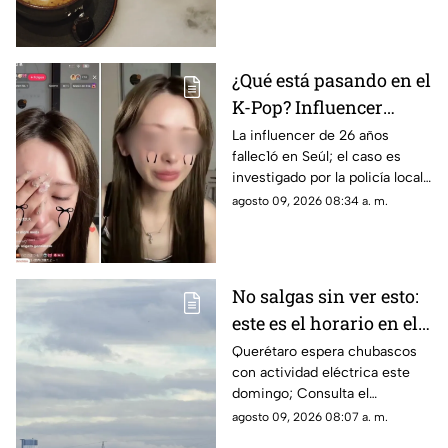
aquí el horóscopo de este
domingo
¿Qué está pasando en el
K-Pop? Influencer
japonesa pierde la v1da
La influencer de 26 años
fallec1ó en Seúl; el caso es
tras transmisión en
investigado por la policía local
vivo
tras días de ciberacos0 masivo
agosto 09, 2026 08:34 a. m.
No salgas sin ver esto:
este es el horario en el
que se esperan lluvias
Querétaro espera chubascos
con actividad eléctrica este
este domingo en
domingo; Consulta el
Querétaro
pronóstico por municipios y
agosto 09, 2026 08:07 a. m.
conoce a qué hora debes sacar