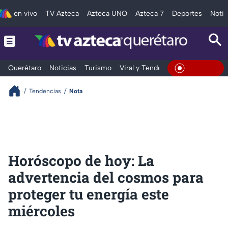
en vivo
TV Azteca
Azteca UNO
Azteca 7
Deportes
Notic
Querétaro
Noticias
Turismo
Viral y Tendencia
Clima
Depo
En Vivo
Tendencias
Nota
Horóscopo de hoy: La
advertencia del cosmos para
proteger tu energía este
miércoles