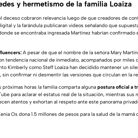
redes y hermetismo de la familia Loaiza
el deceso cobraron relevancia luego de que creadores de con
igital y la farándula publicaran videos señalando que supuest
 donde se encontraba ingresada Martínez habrían confirmado 
fluencers:
A pesar de que el nombre de la señora Mary Martíne
ron tendencia nacional de inmediato, acompañados por miles
nto Kimberly como Steff Loaiza han decidido mantener un sile
, sin confirmar ni desmentir las versiones que circulan en la re
s próximas horas la familia comparta alguna
postura oficial a t
be para aclarar el estatus real de la situación, mientras sus 
en atentos y exhortan al respeto ante este panorama privad
 Kenia Os dona 1.5 millones de pesos para la salud de la mamá