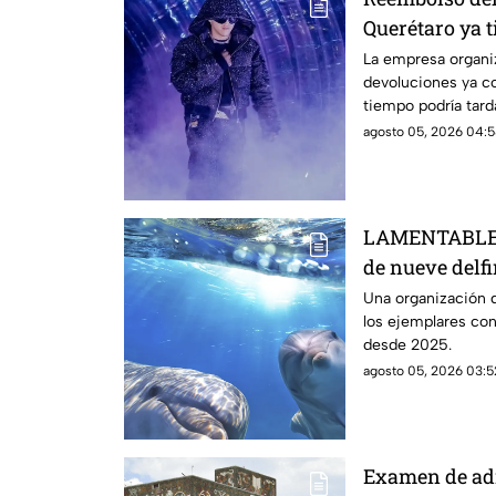
Querétaro ya t
hacer
La empresa organi
devoluciones ya c
tiempo podría tarda
agosto 05, 2026 04:5
LAMENTABLE |
de nueve delf
críticas dentr
Una organización 
los ejemplares co
abandonado
desde 2025.
agosto 05, 2026 03:5
Examen de adm