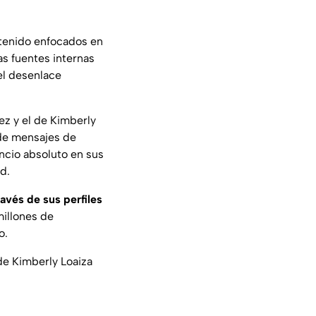
tenido enfocados en
as fuentes internas
el desenlace
z y el de Kimberly
 de mensajes de
ncio absoluto en sus
d.
ravés de sus perfiles
millones de
o.
 de Kimberly Loaiza