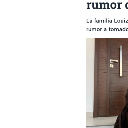
rumor q
La familia Loai
rumor a tomado 