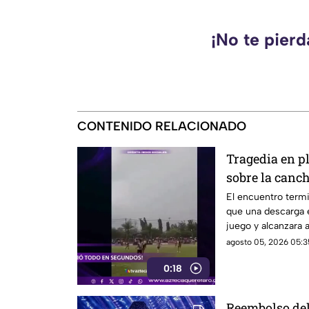
¡No te pier
CONTENIDO RELACIONADO
Tragedia en pl
sobre la canch
24 años; VID
El encuentro term
que una descarga e
juego y alcanzara a
agosto 05, 2026 05:3
0:18
Reembolso del