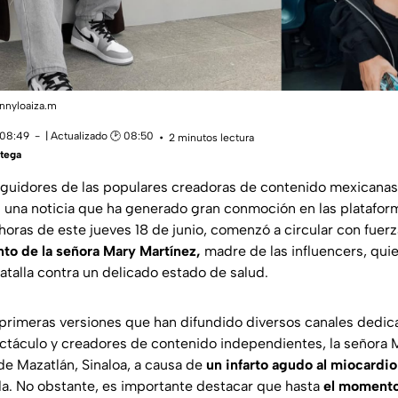
annyloaiza.m
 08:49
| Actualizado 🕑 08:50
2 minutos lectura
tega
uidores de las populares creadoras de contenido mexicanas 
 una noticia que ha generado gran conmoción en las plataform
horas de este jueves 18 de junio, comenzó a circular con fuer
nto de la señora Mary Martínez,
madre de las influencers, qui
atalla contra un delicado estado de salud.
primeras versiones que han difundido diversos canales dedica
táculo y creadores de contenido independientes, la señora 
 de Mazatlán, Sinaloa, a causa de
un infarto agudo al miocardio
a. No obstante, es importante destacar que hasta
el momento