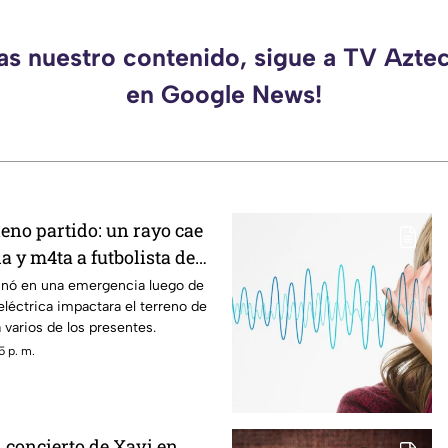
das nuestro contenido, sigue a TV Azte
en Google News!
eno partido: un rayo cae
a y m4ta a futbolista de
EO DELICADO
inó en una emergencia luego de
léctrica impactara el terreno de
 varios de los presentes.
5 p. m.
 concierto de Xavi en