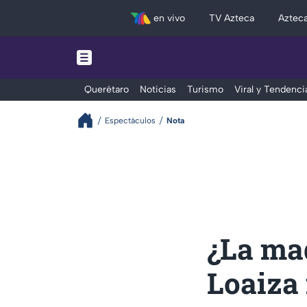
en vivo
TV Azteca
Aztec
Querétaro
Noticias
Turismo
Viral y Tendenci
Espectáculos
Nota
¿La mad
Loaiza 