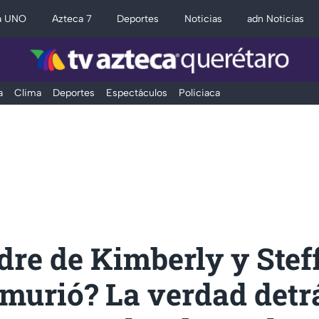
a UNO
Azteca 7
Deportes
Noticias
adn Noticias
a
Clima
Deportes
Espectáculos
Policiaca
re de Kimberly y Stef
murió? La verdad detr