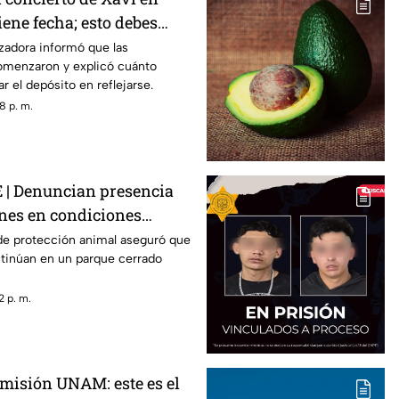
iene fecha; esto debes
zadora informó que las
omenzaron y explicó cuánto
r el depósito en reflejarse.
8 p. m.
 Denuncian presencia
ines en condiciones
o de un delfinario
de protección animal aseguró que
ntinúan en un parque cerrado
2 p. m.
isión UNAM: este es el