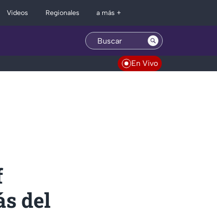
Regionales
Videos
a más +
En Vivo
f
ás del