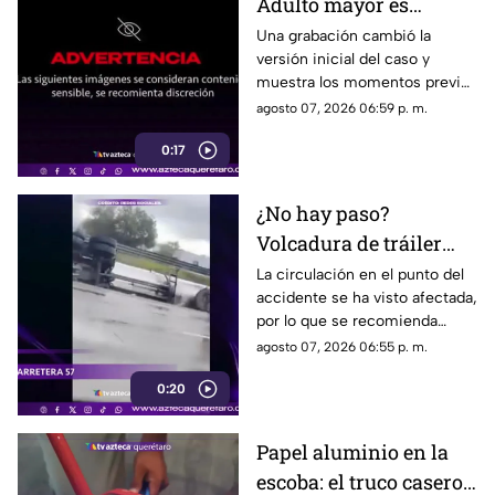
Adulto mayor es
atropell4do por tráiler;
Una grabación cambió la
versión inicial del caso y
fue empujado antes de
muestra los momentos previos
m0rir
al atropellamiento ocurrido en
agosto 07, 2026 06:59 p. m.
la colonia Victoria.
0:17
¿No hay paso?
Volcadura de tráiler
colapsa este punto de la
La circulación en el punto del
accidente se ha visto afectada,
carretera 57
por lo que se recomienda
considerar tiempos de
agosto 07, 2026 06:55 p. m.
traslado.
0:20
Papel aluminio en la
escoba: el truco casero