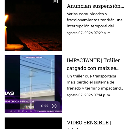
Anuncian suspensión
del suministro eléctrico
Varias comunidades y
fraccionamientos tendrán una
en Querétaro; estás
interrupción temporal del
serán las zonas
servicio eléctrico durante
agosto 07, 2026 07:29 p. m.
afectadas
ocho horas este sábado 8 de
agosto.
IMPACTANTE | Tráiler
cargado con maíz se
queda sin frenos y
Un tráiler que transportaba
maíz perdió el sistema de
embiste a siete
frenado y terminó impactando
vehículos
a siete vehículos que
agosto 07, 2026 07:14 p. m.
permanecían detenidos ante
0:22
un semáforo.
VIDEO SENSIBLE |