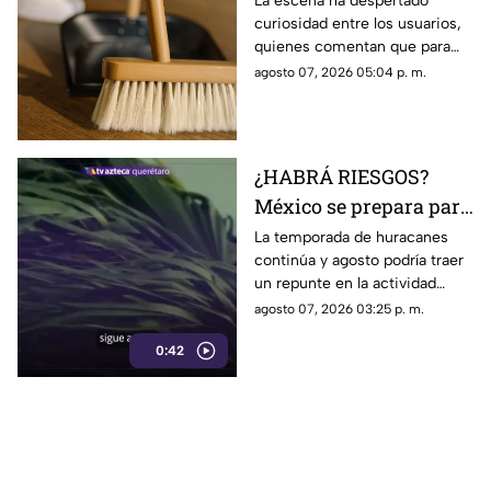
La escena ha despertado
curiosidad entre los usuarios,
limpieza el techo
quienes comentan que para
algunas personas ningún
agosto 07, 2026 05:04 p. m.
espacio queda fuera de la
rutina de limpieza
¿HABRÁ RIESGOS?
México se prepara para
otro posible ciclón
La temporada de huracanes
continúa y agosto podría traer
tropical; esta sería la
un repunte en la actividad
fecha
tropical; estos son los
agosto 07, 2026 03:25 p. m.
nombres que siguen en las
0:42
listas oficiales.