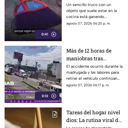
que se volvió viral
Un sencillo truco con un
objeto que suele estar en la
cocina está ganando
popularidad entre quienes
agosto 07, 2026 06:20 p. m.
buscan facilitar las labores de
0:41
limpieza en casa.
Más de 12 horas de
maniobras tras
volcadura de unidad
El accidente ocurrió durante la
madrugada y las labores para
pesada en la carretera
retirar el vehículo continúan
57
desde hace más de 12 horas en
agosto 07, 2026 06:17 p. m.
este tramo de la carretera 57.
0:13
Tareas del hogar nivel
dios: La rutina viral de
esta mamá para la