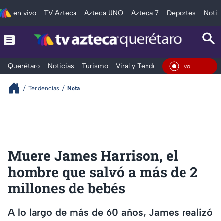
en vivo
TV Azteca
Azteca UNO
Azteca 7
Deportes
Notic
Querétaro
Noticias
Turismo
Viral y Tendencia
Clima
Depo
En Vi
Tendencias
Nota
Muere James Harrison, el
hombre que salvó a más de 2
millones de bebés
A lo largo de más de 60 años, James realizó