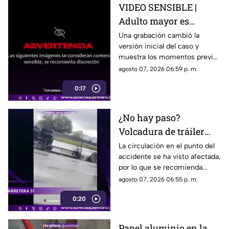
VIDEO SENSIBLE |
Adulto mayor es
atropell4do por tráiler;
Una grabación cambió la
versión inicial del caso y
fue empujado antes de
muestra los momentos previos
m0rir
al atropellamiento ocurrido en
agosto 07, 2026 06:59 p. m.
la colonia Victoria.
0:17
¿No hay paso?
Volcadura de tráiler
colapsa este punto de la
La circulación en el punto del
accidente se ha visto afectada,
carretera 57
por lo que se recomienda
considerar tiempos de
agosto 07, 2026 06:55 p. m.
traslado.
0:20
Papel aluminio en la