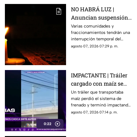
NO HABRÁ LUZ |
Anuncian suspensión
del suministro eléctrico
Varias comunidades y
fraccionamientos tendrán una
en Querétaro; estás
interrupción temporal del
serán las zonas
servicio eléctrico durante
agosto 07, 2026 07:29 p. m.
afectadas
ocho horas este sábado 8 de
agosto.
IMPACTANTE | Tráiler
cargado con maíz se
queda sin frenos y
Un tráiler que transportaba
maíz perdió el sistema de
embiste a siete
frenado y terminó impactando
vehículos
a siete vehículos que
agosto 07, 2026 07:14 p. m.
permanecían detenidos ante
0:22
un semáforo.