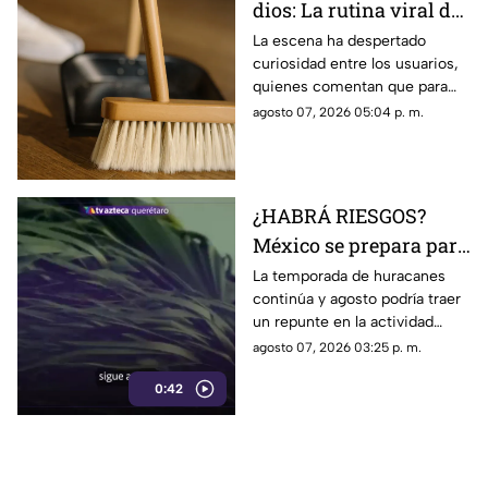
dios: La rutina viral de
esta mamá para la
La escena ha despertado
curiosidad entre los usuarios,
limpieza el techo
quienes comentan que para
algunas personas ningún
agosto 07, 2026 05:04 p. m.
espacio queda fuera de la
rutina de limpieza
¿HABRÁ RIESGOS?
México se prepara para
otro posible ciclón
La temporada de huracanes
continúa y agosto podría traer
tropical; esta sería la
un repunte en la actividad
fecha
tropical; estos son los
agosto 07, 2026 03:25 p. m.
nombres que siguen en las
0:42
listas oficiales.