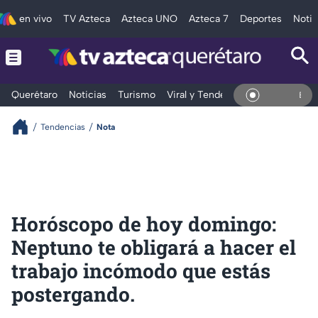
en vivo
TV Azteca
Azteca UNO
Azteca 7
Deportes
Notic
Querétaro
Noticias
Turismo
Viral y Tendencia
Clima
Depo
En Vivo
Tendencias
Nota
Horóscopo de hoy domingo:
Neptuno te obligará a hacer el
trabajo incómodo que estás
postergando.