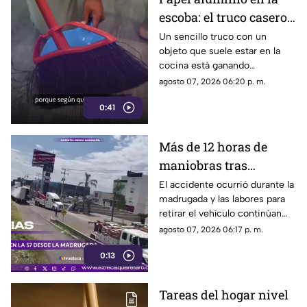
escoba: el truco casero
que se volvió viral
Un sencillo truco con un
objeto que suele estar en la
cocina está ganando
popularidad entre quienes
agosto 07, 2026 06:20 p. m.
buscan facilitar las labores de
0:41
limpieza en casa.
Más de 12 horas de
maniobras tras
volcadura de unidad
El accidente ocurrió durante la
madrugada y las labores para
pesada en la carretera
retirar el vehículo continúan
57
desde hace más de 12 horas en
agosto 07, 2026 06:17 p. m.
este tramo de la carretera 57.
0:13
Tareas del hogar nivel