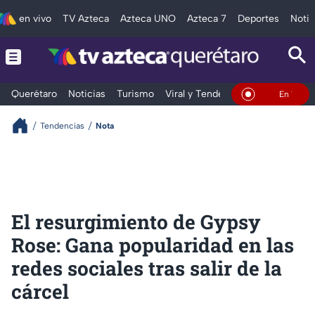
en vivo
TV Azteca
Azteca UNO
Azteca 7
Deportes
Notic
Querétaro
Noticias
Turismo
Viral y Tendencia
Clima
Depo
En Vivo
Tendencias
Nota
El resurgimiento de Gypsy
Rose: Gana popularidad en las
redes sociales tras salir de la
cárcel