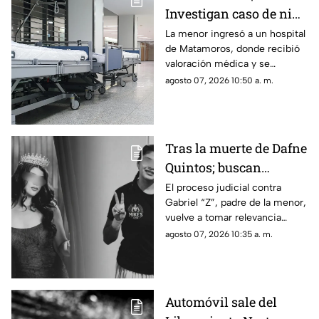
Investigan caso de niña
de 11 años con 5 meses
La menor ingresó a un hospital
de Matamoros, donde recibió
de embarazo; aquí
valoración médica y se
ocurrió
activaron medidas para
agosto 07, 2026 10:50 a. m.
atender su estado de salud y
proteger sus derechos.
Tras la muerte de Dafne
Quintos; buscan
justicia por presunto
El proceso judicial contra
Gabriel “Z”, padre de la menor,
4buso a su integridad
vuelve a tomar relevancia
íntima
semanas después de la muerte
agosto 07, 2026 10:35 a. m.
de Dafne al interior de una
academia militarizada.
Automóvil sale del