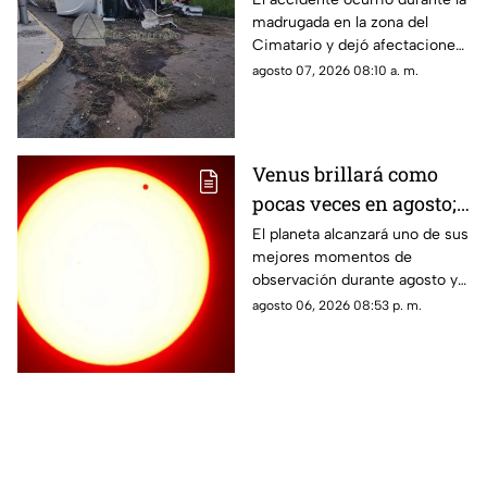
madrugada en la zona del
la carretera 57 rumbo a
Cimatario y dejó afectaciones
Celaya
en el sitio, aunque no se
agosto 07, 2026 08:10 a. m.
reportaron personas
lesionadas.
Venus brillará como
pocas veces en agosto;
a esta hora podrás
El planeta alcanzará uno de sus
mejores momentos de
verlo durante este mes
observación durante agosto y
podrá distinguirse sin
agosto 06, 2026 08:53 p. m.
necesidad de telescopio.