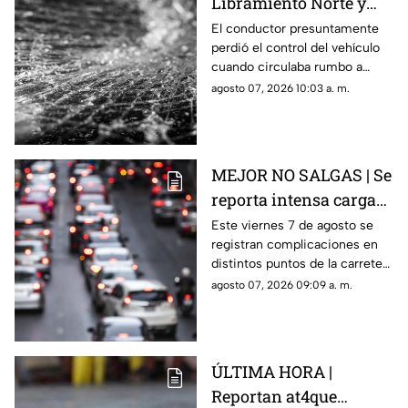
Libramiento Norte y
termina contra un
El conductor presuntamente
perdió el control del vehículo
puesto de fresas
cuando circulaba rumbo a
Salamanca y terminó dentro de
agosto 07, 2026 10:03 a. m.
un negocio que se encontraba
abierto.
MEJOR NO SALGAS | Se
reporta intensa carga
vehicular HOY en la
Este viernes 7 de agosto se
registran complicaciones en
autopista México
distintos puntos de la carretera
Querétaro
57; toma precauciones y
agosto 07, 2026 09:09 a. m.
anticipa tu salida.
ÚLTIMA HORA |
Reportan at4que