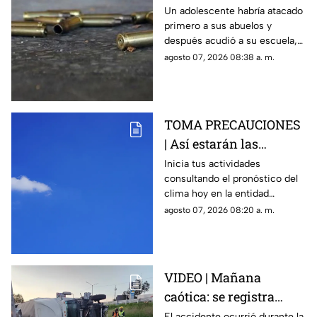
arm4do en secundaria;
Un adolescente habría atacado
primero a sus abuelos y
reportan mu3rtos y
después acudió a su escuela,
decenas de heridos
donde abrió fuego contra
agosto 07, 2026 08:38 a. m.
(+VIDEO DELICADO)
profesores y trabajadores.
TOMA PRECAUCIONES
| Así estarán las
condiciones del clima
Inicia tus actividades
consultando el pronóstico del
HOY en Querétaro
clima hoy en la entidad
queretana y sus municipios.
agosto 07, 2026 08:20 a. m.
VIDEO | Mañana
caótica: se registra
volcadura de tráiler en
El accidente ocurrió durante la