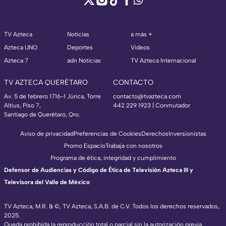
TV Azteca
Noticias
a más +
Azteca UNO
Deportes
Videos
Azteca 7
adn Noticias
TV Azteca Internacional
TV AZTECA QUERÉTARO
CONTACTO
Av. 5 de febrero 1716-1 Júrica, Torre
contacto@tvazteca.com
Altius, Piso 7,
442 229 1923 | Conmutador
Santiago de Querétaro, Qro.
Aviso de privacidad
Preferencias de Cookies
Derechos
Inversionistas
Promo Espacio
Trabaja con nosotros
Programa de ética, integridad y cumplimiento
Defensor de Audiencias y Código de Ética de Televisión Azteca III y
Televisora del Valle de México
TV Azteca, M.R. & ©, TV Azteca, S.A.B. de C.V. Todos los derechos reservados,
2025.
Queda prohibida la reproducción total o parcial sin la autorización previa,