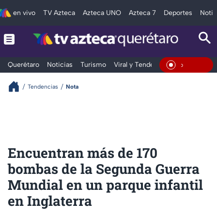
en vivo
TV Azteca
Azteca UNO
Azteca 7
Deportes
Notic
Querétaro
Noticias
Turismo
Viral y Tendencia
Clima
Depo
En Vivo
Tendencias
Nota
Encuentran más de 170
bombas de la Segunda Guerra
Mundial en un parque infantil
en Inglaterra