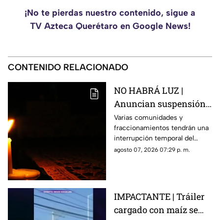
¡No te pierdas nuestro contenido, sigue a
TV Azteca Querétaro en Google News!
CONTENIDO RELACIONADO
NO HABRÁ LUZ |
Anuncian suspensión
del suministro eléctrico
Varias comunidades y
fraccionamientos tendrán una
en Querétaro; estás
interrupción temporal del
serán las zonas
servicio eléctrico durante
agosto 07, 2026 07:29 p. m.
afectadas
ocho horas este sábado 8 de
agosto.
IMPACTANTE | Tráiler
cargado con maíz se