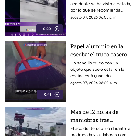
accidente se ha visto afectada,
carretera 57
por lo que se recomienda
considerar tiempos de
agosto 07, 2026 06:55 p. m.
traslado.
0:20
Papel aluminio en la
escoba: el truco casero
que se volvió viral
Un sencillo truco con un
objeto que suele estar en la
cocina está ganando
popularidad entre quienes
agosto 07, 2026 06:20 p. m.
buscan facilitar las labores de
0:41
limpieza en casa.
Más de 12 horas de
maniobras tras
volcadura de unidad
El accidente ocurrió durante la
madrugada y las labores para