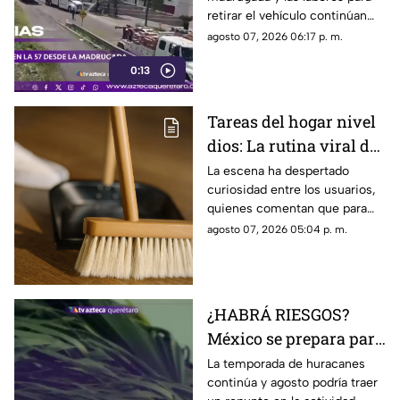
pesada en la carretera
retirar el vehículo continúan
57
desde hace más de 12 horas en
agosto 07, 2026 06:17 p. m.
este tramo de la carretera 57.
0:13
Tareas del hogar nivel
dios: La rutina viral de
esta mamá para la
La escena ha despertado
curiosidad entre los usuarios,
limpieza el techo
quienes comentan que para
algunas personas ningún
agosto 07, 2026 05:04 p. m.
espacio queda fuera de la
rutina de limpieza
¿HABRÁ RIESGOS?
México se prepara para
otro posible ciclón
La temporada de huracanes
continúa y agosto podría traer
tropical; esta sería la