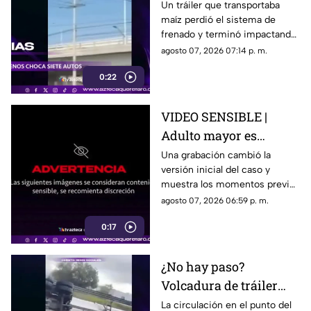
queda sin frenos y
Un tráiler que transportaba
maíz perdió el sistema de
embiste a siete
frenado y terminó impactando
vehículos
a siete vehículos que
agosto 07, 2026 07:14 p. m.
permanecían detenidos ante
0:22
un semáforo.
VIDEO SENSIBLE |
Adulto mayor es
atropell4do por tráiler;
Una grabación cambió la
versión inicial del caso y
fue empujado antes de
muestra los momentos previos
m0rir
al atropellamiento ocurrido en
agosto 07, 2026 06:59 p. m.
la colonia Victoria.
0:17
¿No hay paso?
Volcadura de tráiler
colapsa este punto de la
La circulación en el punto del