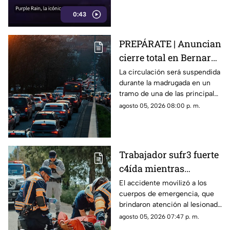
la cinta original.
0:43
PREPÁRATE | Anuncian
cierre total en Bernardo
Quintana; este será el
La circulación será suspendida
durante la madrugada en un
horario
tramo de una de las principales
vialidades de Querétaro.
agosto 05, 2026 08:00 p. m.
Trabajador sufr3 fuerte
c4ída mientras
trabajaba en Guadalupe
El accidente movilizó a los
cuerpos de emergencia, que
La Venta
brindaron atención al lesionado
antes de trasladarlo a un
agosto 05, 2026 07:47 p. m.
hospital para su valoración.