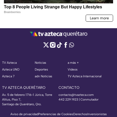
TV Azteca
Noticias
a más +
Azteca UNO
Deportes
Videos
Azteca 7
adn Noticias
TV Azteca Internacional
TV AZTECA QUERÉTARO
CONTACTO
Av. 5 de febrero 1716-1 Júrica, Torre
contacto@tvazteca.com
Altius, Piso 7,
442 229 1923 | Conmutador
Santiago de Querétaro, Qro.
Aviso de privacidad
Preferencias de Cookies
Derechos
Inversionistas