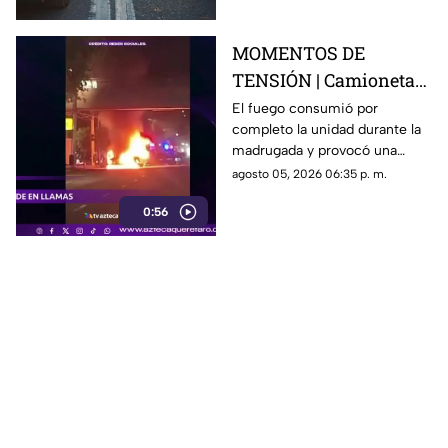
MOMENTOS DE
TENSIÓN | Camioneta
termina calcinada
El fuego consumió por
completo la unidad durante la
sobre avenida
madrugada y provocó una
Constituyentes; así se
intensa movilización en una de
agosto 05, 2026 06:35 p. m.
vivió el momento
las vialidades más transitadas
0:56
de Querétaro.