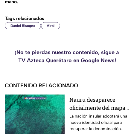
mano.
Tags relacionados
Daniel Bisogno
Viral
¡No te pierdas nuestro contenido, sigue a
TV Azteca Querétaro en Google News!
CONTENIDO RELACIONADO
Nauru desaparece
oficialmente del mapa:
el pequeño país cambia
La nación insular adoptará una
nueva identidad oficial para
de nombre
recuperar la denominación