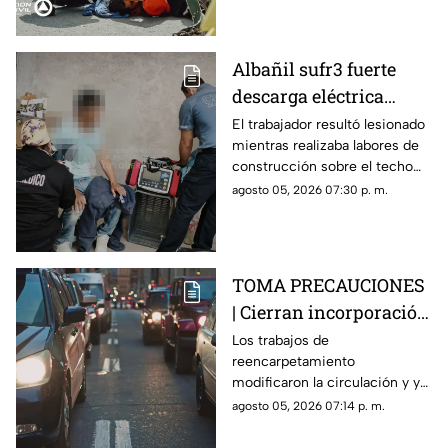
Albañil sufr3 fuerte
descarga eléctrica
mientras trabajaba en
El trabajador resultó lesionado
mientras realizaba labores de
una azotea de San José
construcción sobre el techo
Buenavista
de una vivienda y tuvo que
agosto 05, 2026 07:30 p. m.
recibir atención médica.
TOMA PRECAUCIONES
| Cierran incorporación
hacia la carretera 57;
Los trabajos de
reencarpetamiento
esta es la zona afectada
modificaron la circulación y ya
generan carga vehicular en el
agosto 05, 2026 07:14 p. m.
acceso con dirección a la
capital queretana.