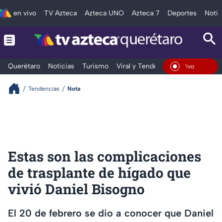
en vivo
TV Azteca
Azteca UNO
Azteca 7
Deportes
Notic
Querétaro
Noticias
Turismo
Viral y Tendencia
Clima
Depo
En Vivo
Tendencias
Nota
Estas son las complicaciones
de trasplante de hígado que
vivió Daniel Bisogno
El 20 de febrero se dio a conocer que Daniel