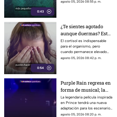
utilizada por sus propios
agosto 05, 2026 08:55 p. m.
habitantes desde hace
0:43
generaciones.
¿Te sientes agotado
aunque duermas? Estos
hábitos pueden ayudar
El cortisol es indispensable
para el organismo, pero
a regular el cortisol
cuando permanece elevado
por largos periodos puede
agosto 05, 2026 08:42 p. m.
influir en el sueño, el estrés y
0:54
la energía diaria.
Purple Rain regresa en
forma de musical; la
historia de Prince
La legendaria película inspirada
en Prince tendrá una nueva
llegará renovada
adaptación para los escenarios
con un enfoque distinto al de
agosto 05, 2026 08:20 p. m.