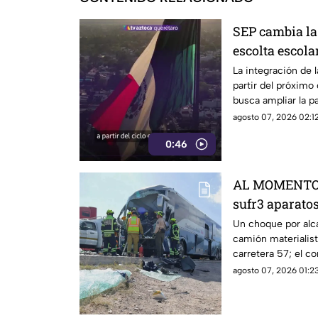
SEP cambia la 
escolta escola
La integración de 
partir del próximo
busca ampliar la p
agosto 07, 2026 02:12
0:46
AL MOMENTO |
sufr3 aparatos
57
Un choque por alc
camión materialist
carretera 57; el c
quedó prensado.
agosto 07, 2026 01:23