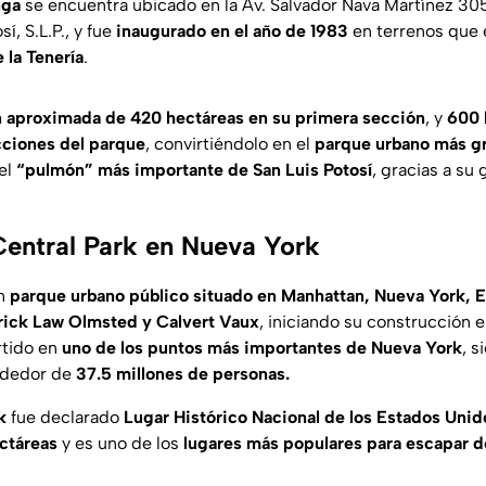
nga
se encuentra ubicado en la Av. Salvador Nava Martínez 3
í, S.L.P., y fue
inaugurado en el año de 1983
en terrenos que e
 la Tenería
.
 aproximada de 420 hectáreas en su primera sección
, y
600 
ciones del parque
, convirtiéndolo en el
parque urbano más g
el
“pulmón” más importante de San Luis Potosí
, gracias a su
 Central Park en Nueva York
n
parque urbano público situado en Manhattan, Nueva York, 
rick Law Olmsted y Calvert Vaux
, iniciando su construcción 
rtido en
uno de los puntos más importantes de Nueva York
, s
ededor de
37.5 millones de personas.
k
fue declarado
Lugar Histórico Nacional de los Estados Unid
ectáreas
y es uno de los
lugares más populares para escapar de