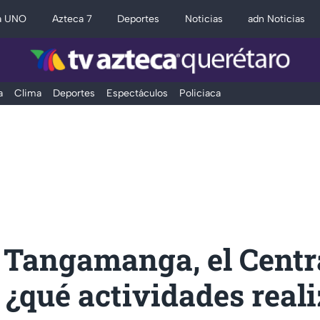
a UNO
Azteca 7
Deportes
Noticias
adn Noticias
a
Clima
Deportes
Espectáculos
Policiaca
 Tangamanga, el Centr
 ¿qué actividades real