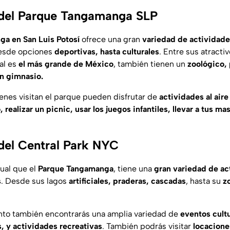
 del Parque Tangamanga SLP
a en San Luis Potosí
ofrece una gran
variedad de actividad
desde opciones
deportivas, hasta culturales
. Entre sus atracti
ual es
el más grande de México
, también tienen un
zoológico, 
n gimnasio.
nes visitan el parque pueden disfrutar de
actividades al aire 
 realizar un picnic, usar los juegos infantiles, llevar a tus m
del Central Park NYC
igual que el
Parque Tangamanga
, tiene una
gran variedad de ac
s
. Desde sus lagos
artificiales, praderas, cascadas
, hasta su
z
nto también encontrarás una amplia variedad de
eventos cult
, y actividades recreativas
. También podrás visitar
locacione