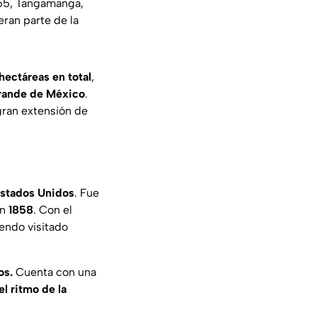
055, Tangamanga,
ran parte de la
hectáreas en total
,
rande de México
.
 gran extensión de
Estados Unidos
. Fue
en
1858
. Con el
iendo visitado
os.
Cuenta con una
l ritmo de la