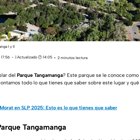
ga I y II
 17:56
| Actualizado 🕑 14:05
2 minutos lectura
lar del
Parque Tangamanga
? Este parque se le conoce como
 contamos todo lo que tienes que saber sobre este lugar y qu
Morat en SLP 2025: Esto es lo que tienes que saber
 Parque Tangamanga