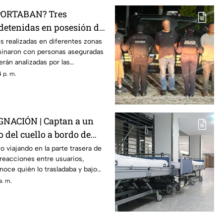
ORTABAN? Tres
detenidas en posesión de
ia en El Marqués
s realizadas en diferentes zonas
minaron con personas aseguradas
erán analizadas por las
 p. m.
NACIÓN | Captan a un
 del cuello a bordo de
a
o viajando en la parte trasera de
reacciones entre usuarios,
oce quién lo trasladaba y bajo
a. m.