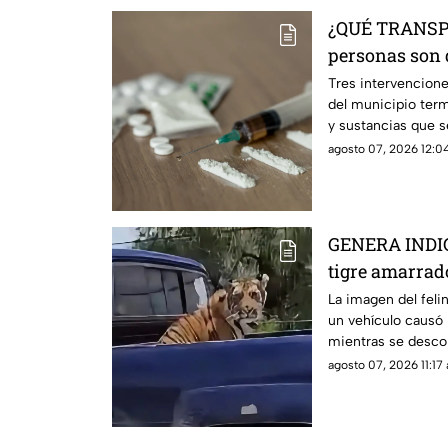
¿QUÉ TRANSP
personas son 
estas sustanc
Tres intervencione
del municipio ter
y sustancias que s
autoridades.
agosto 07, 2026 12:04
GENERA INDIG
tigre amarrado
una camionet
La imagen del felin
un vehículo causó 
mientras se descon
qué condiciones.
agosto 07, 2026 11:17 