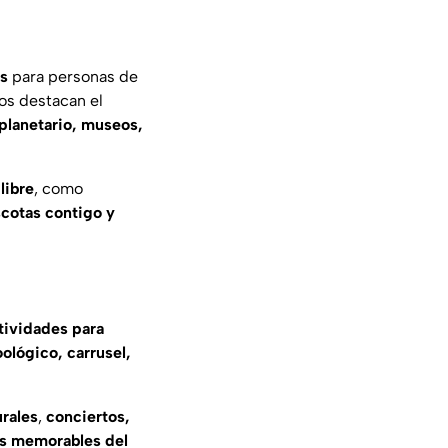
es
para personas de
vos destacan el
planetario, museos,
libre
, como
ascotas contigo y
tividades para
oológico, carrusel,
urales
,
conciertos,
s memorables del