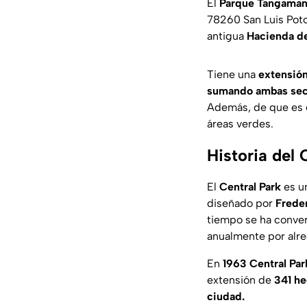
El
Parque Tangama
78260 San Luis Potos
antigua
Hacienda de
Tiene una
extensión
sumando ambas sec
Además, de que es 
áreas verdes.
Historia del
El
Central Park
es u
diseñado por
Frede
tiempo se ha conve
anualmente por alr
En
1963 Central Par
extensión de
341 h
ciudad.