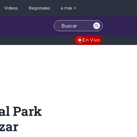
Regionales
Videos
a más +
En Vivo
al Park
izar