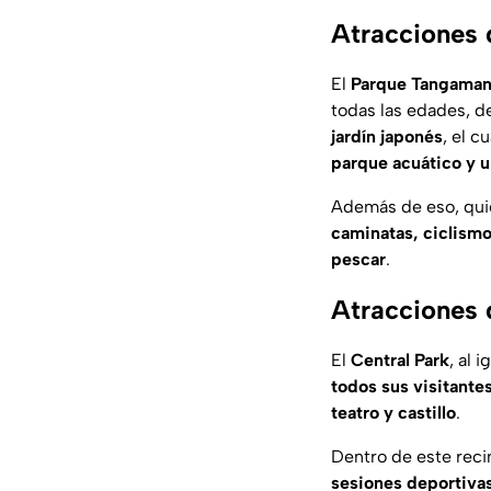
Atracciones
El
Parque Tangamang
todas las edades, 
jardín japonés
, el c
parque acuático y u
Además de eso, quie
caminatas, ciclismo,
pescar
.
Atracciones 
El
Central Park
, al 
todos sus visitante
teatro y castillo
.
Dentro de este reci
sesiones deportivas