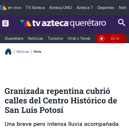
en vivo
TV Azteca
Azteca UNO
Azteca 7
Deportes
Notic
Querétaro
Noticias
Turismo
Viral y Tendencia
Clima
Depo
En Vivo
Noticias
Nota
Granizada repentina cubrió
calles del Centro Histórico de
San Luis Potosí
Una breve pero intensa lluvia acompañada