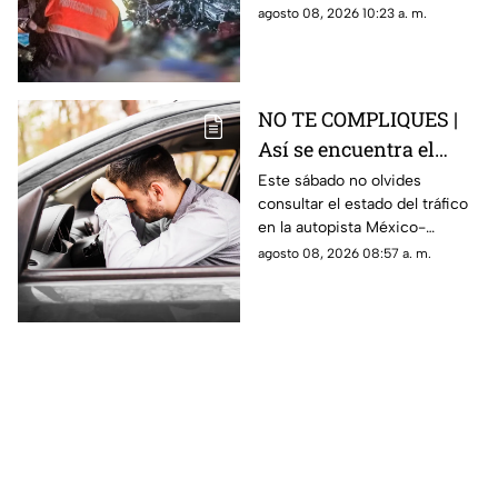
Irapuato-Salamanca, donde
agosto 08, 2026 10:23 a. m.
presuntamente una persona
murió.
NO TE COMPLIQUES |
Así se encuentra el
tráfico HOY en la
Este sábado no olvides
consultar el estado del tráfico
autopista México
en la autopista México-
Querétaro
Querétaro.
agosto 08, 2026 08:57 a. m.