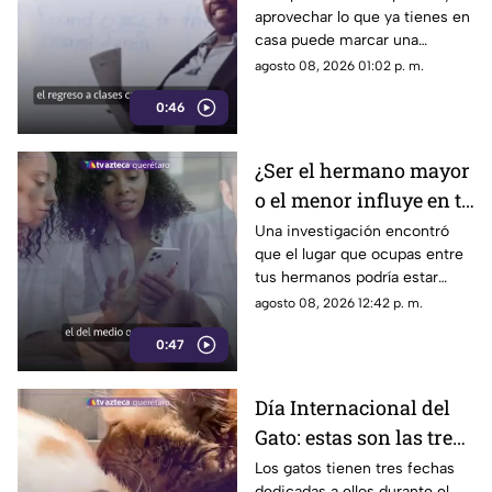
aprovechar lo que ya tienes en
ayudarte a gastar
casa puede marcar una
menos
diferencia importante en el
agosto 08, 2026 01:02 p. m.
gasto del regreso a clases.
0:46
¿Ser el hermano mayor
o el menor influye en tu
salud? Esto dicen los
Una investigación encontró
que el lugar que ocupas entre
estudios
tus hermanos podría estar
relacionado con determinadas
agosto 08, 2026 12:42 p. m.
condiciones de salud a lo largo
0:47
de la vida.
Día Internacional del
Gato: estas son las tres
fechas del año en que
Los gatos tienen tres fechas
dedicadas a ellos durante el