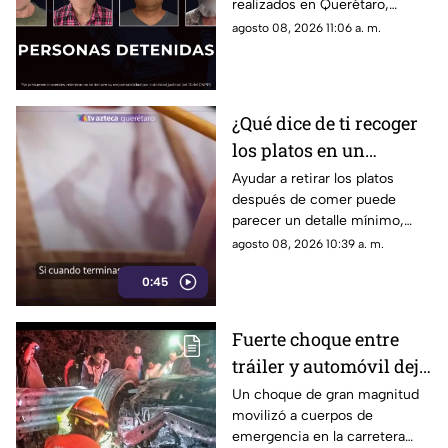
realizados en Querétaro,
presuntas dr0gas
donde también se localizaron
agosto 08, 2026 11:06 a. m.
presuntos narcóticos.
¿Qué dice de ti recoger
los platos en un
restaurante? Este
Ayudar a retirar los platos
después de comer puede
pequeño gesto podría
parecer un detalle mínimo,
revelar algunos rasgos
pero este comportamiento
agosto 08, 2026 10:39 a. m.
de tu personalidad
está relacionado con distintas
0:45
formas de interacción social.
Fuerte choque entre
tráiler y automóvil deja
un auto destrozado y
Un choque de gran magnitud
movilizó a cuerpos de
víctimas m0rt4les en la
emergencia en la carretera
Irapuato Salamanca