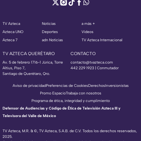
TV Azteca
Noticias
a más +
Azteca UNO
Deportes
Videos
Azteca 7
adn Noticias
TV Azteca Internacional
TV AZTECA QUERÉTARO
CONTACTO
Av. 5 de febrero 1716-1 Júrica, Torre
contacto@tvazteca.com
Altius, Piso 7,
442 229 1923 | Conmutador
Santiago de Querétaro, Qro.
Aviso de privacidad
Preferencias de Cookies
Derechos
Inversionistas
Promo Espacio
Trabaja con nosotros
Programa de ética, integridad y cumplimiento
Defensor de Audiencias y Código de Ética de Televisión Azteca III y
Televisora del Valle de México
TV Azteca, M.R. & ©, TV Azteca, S.A.B. de C.V. Todos los derechos reservados,
2025.