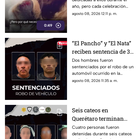
se celebra a los felinos
año, pero cada celebración
surgió por motivos diferentes.
agosto 08, 2026 12:11 p. m.
0:49
“El Pancho” y “El Nata”
reciben sentencia de 3
años por robar un
Dos hombres fueron
sentenciados por el robo de un
vehículo en la colonia
automóvil ocurrido en la
Fundadores III
colonia Fundadores III; ambos
agosto 08, 2026 11:35 a. m.
deberán cumplir tres años de
prisión y pagar una multa.
Seis cateos en
Querétaro terminan
con cuatro detenidos y
Cuatro personas fueron
detenidas durante seis cateos
el aseguramiento de