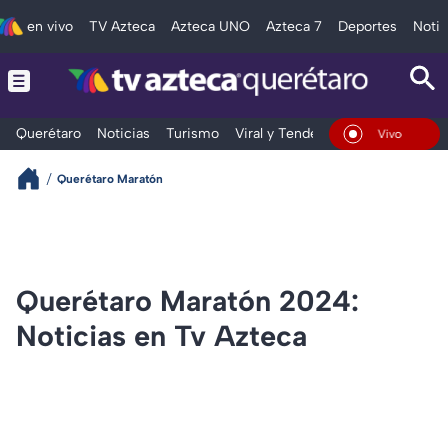
en vivo
TV Azteca
Azteca UNO
Azteca 7
Deportes
Notic
Querétaro
Noticias
Turismo
Viral y Tendencia
Clima
Depo
En Vivo
Querétaro Maratón
Querétaro Maratón 2024:
Noticias en Tv Azteca