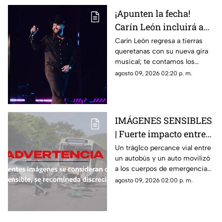
¡Apunten la fecha!
Carín León incluirá a
Querétaro en su 'Muda
Carín León regresa a tierras
queretanas con su nueva gira
Tour 2026' y esto es
musical; te contamos los
todo lo que debes saber
detalles del concierto que
agosto 09, 2026 02:20 p. m.
promete encender a Querétaro
IMÁGENES SENSIBLES
| Fuerte impacto entre
autobús y vehículo deja
Un trág1co percance vial entre
un autobús y un auto movilizó
saldo fatal y nueve
a los cuerpos de emergencia
heridos
en Morelos
agosto 09, 2026 02:00 p. m.