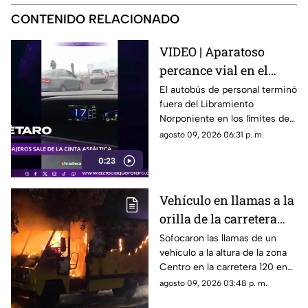
CONTENIDO RELACIONADO
VIDEO | Aparatoso
percance vial en el
Libramiento
El autobús de personal terminó
fuera del Libramiento
Norponiente involucra
Norponiente en los límites de
a unidad de transporte
Corregidora y Apaseo El
agosto 09, 2026 06:31 p. m.
de trabajadores
Grande
0:23
Vehículo en llamas a la
orilla de la carretera
120 en Cadereyta
Sofocaron las llamas de un
vehículo a la altura de la zona
provoca intensa
Centro en la carretera 120 en
movilización de rescate
Cadereyta
agosto 09, 2026 03:48 p. m.