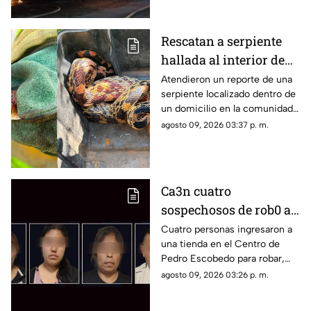
Rescatan a serpiente
hallada al interior de
una vivienda en
Atendieron un reporte de una
serpiente localizado dentro de
Cadereyta de Montes
un domicilio en la comunidad
de Los Llanitos
agosto 09, 2026 03:37 p. m.
Ca3n cuatro
sospechosos de rob0 a
comercio sobre la
Cuatro personas ingresaron a
una tienda en el Centro de
Autopista 57 en
Pedro Escobedo para robar,
Querétaro
fueron detenidos sobre la
agosto 09, 2026 03:26 p. m.
autopista 57