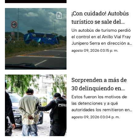
¡Con cuidado! Autobús
turístico se sale del
camino en el Anillo
Un autobús de turismo perdió
el control en el Anillo Vial Fray
Vial Fray Junípero
Junípero Serra en dirección a
Serra
Mompaní
agosto 09, 2026 03:15 p. m.
Sorprenden a más de
30 delinquiendo en
Querétaro y
Estos fueron los motivos de
las detenciones y a qué
Tequisquiapan
autoridades los remitieron en
Querétaro y Tequisquiapan
agosto 09, 2026 03:04 p. m.