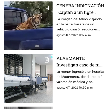
GENERA INDIGNACIÓN
| Captan a un tigre
amarrado del cuello a
La imagen del felino viajando
en la parte trasera de un
bordo de una
vehículo causó reacciones
camioneta
entre usuarios, mientras se
agosto 07, 2026 11:17 a. m.
desconoce quién lo trasladaba
y bajo qué condiciones.
ALARMANTE |
Investigan caso de niña
de 11 años con 5 meses
La menor ingresó a un hospital
de Matamoros, donde recibió
de embarazo; aquí
valoración médica y se
ocurrió
activaron medidas para
agosto 07, 2026 10:50 a. m.
atender su estado de salud y
proteger sus derechos.