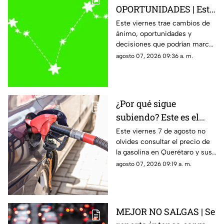
OPORTUNIDADES | Este
es el horóscopo de hoy
Este viernes trae cambios de
ánimo, oportunidades y
viernes 7 de agosto
decisiones que podrían marcar
el rumbo del fin de semana.
agosto 07, 2026 09:36 a. m.
¿Por qué sigue
subiendo? Este es el
precio de la gasolina
Este viernes 7 de agosto no
olvides consultar el precio de
HOY en Querétaro
la gasolina en Querétaro y sus
municipios.
agosto 07, 2026 09:19 a. m.
MEJOR NO SALGAS | Se