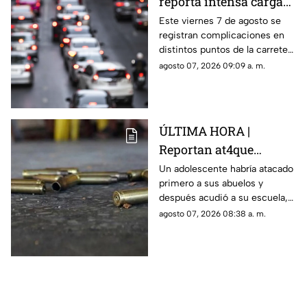
reporta intensa carga
vehicular HOY en la
Este viernes 7 de agosto se
registran complicaciones en
autopista México
distintos puntos de la carretera
Querétaro
57; toma precauciones y
agosto 07, 2026 09:09 a. m.
anticipa tu salida.
ÚLTIMA HORA |
Reportan at4que
arm4do en secundaria;
Un adolescente habría atacado
primero a sus abuelos y
reportan mu3rtos y
después acudió a su escuela,
decenas de heridos
donde abrió fuego contra
agosto 07, 2026 08:38 a. m.
(+VIDEO DELICADO)
profesores y trabajadores.