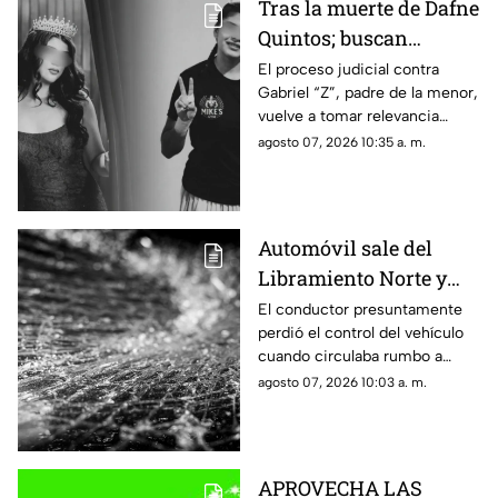
Tras la muerte de Dafne
Quintos; buscan
justicia por presunto
El proceso judicial contra
Gabriel “Z”, padre de la menor,
4buso a su integridad
vuelve a tomar relevancia
íntima
semanas después de la muerte
agosto 07, 2026 10:35 a. m.
de Dafne al interior de una
academia militarizada.
Automóvil sale del
Libramiento Norte y
termina contra un
El conductor presuntamente
perdió el control del vehículo
puesto de fresas
cuando circulaba rumbo a
Salamanca y terminó dentro de
agosto 07, 2026 10:03 a. m.
un negocio que se encontraba
abierto.
APROVECHA LAS