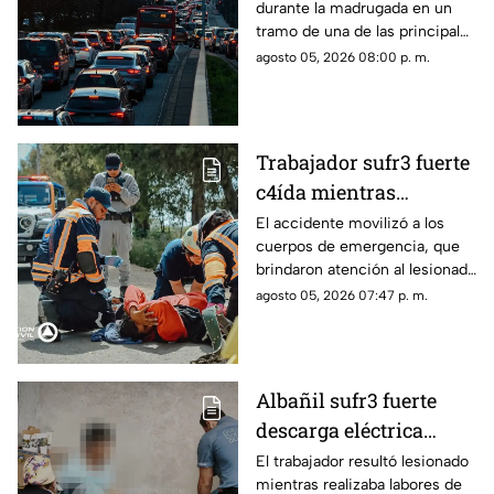
durante la madrugada en un
horario
tramo de una de las principales
vialidades de Querétaro.
agosto 05, 2026 08:00 p. m.
Trabajador sufr3 fuerte
c4ída mientras
trabajaba en Guadalupe
El accidente movilizó a los
cuerpos de emergencia, que
La Venta
brindaron atención al lesionado
antes de trasladarlo a un
agosto 05, 2026 07:47 p. m.
hospital para su valoración.
Albañil sufr3 fuerte
descarga eléctrica
mientras trabajaba en
El trabajador resultó lesionado
mientras realizaba labores de
una azotea de San José