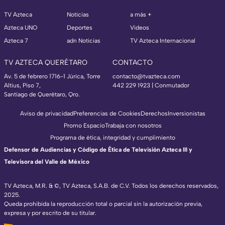
TV Azteca
Noticias
a más +
Azteca UNO
Deportes
Videos
Azteca 7
adn Noticias
TV Azteca Internacional
TV AZTECA QUERÉTARO
CONTACTO
Av. 5 de febrero 1716-1 Júrica, Torre
contacto@tvazteca.com
Altius, Piso 7,
442 229 1923 | Conmutador
Santiago de Querétaro, Qro.
Aviso de privacidad
Preferencias de Cookies
Derechos
Inversionistas
Promo Espacio
Trabaja con nosotros
Programa de ética, integridad y cumplimiento
Defensor de Audiencias y Código de Ética de Televisión Azteca III y
Televisora del Valle de México
TV Azteca, M.R. & ©, TV Azteca, S.A.B. de C.V. Todos los derechos reservados,
2025.
Queda prohibida la reproducción total o parcial sin la autorización previa,
expresa y por escrito de su titular.