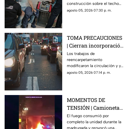
construcción sobre el techo
Buenavista
de una vivienda y tuvo que
agosto 05, 2026 07:30 p. m.
recibir atención médica.
TOMA PRECAUCIONES
| Cierran incorporación
hacia la carretera 57;
Los trabajos de
reencarpetamiento
esta es la zona afectada
modificaron la circulación y ya
generan carga vehicular en el
agosto 05, 2026 07:14 p. m.
acceso con dirección a la
capital queretana.
MOMENTOS DE
TENSIÓN | Camioneta
termina calcinada
El fuego consumió por
completo la unidad durante la
sobre avenida
madrugada y provocó una