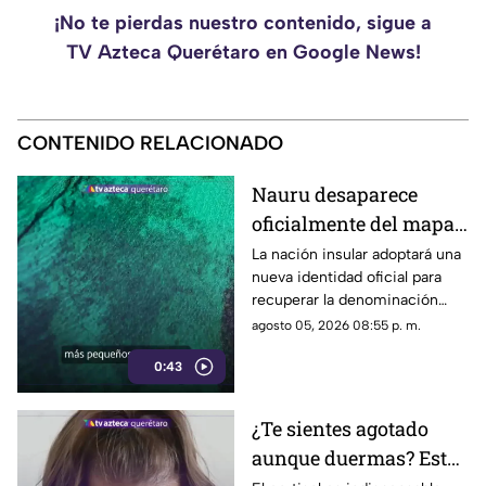
¡No te pierdas nuestro contenido, sigue a
TV Azteca Querétaro en Google News!
CONTENIDO RELACIONADO
Nauru desaparece
oficialmente del mapa:
el pequeño país cambia
La nación insular adoptará una
nueva identidad oficial para
de nombre
recuperar la denominación
utilizada por sus propios
agosto 05, 2026 08:55 p. m.
habitantes desde hace
0:43
generaciones.
¿Te sientes agotado
aunque duermas? Estos