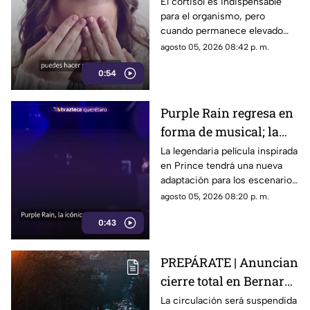
hábitos pueden ayudar
El cortisol es indispensable
para el organismo, pero
a regular el cortisol
cuando permanece elevado
por largos periodos puede
agosto 05, 2026 08:42 p. m.
influir en el sueño, el estrés y
0:54
la energía diaria.
Purple Rain regresa en
forma de musical; la
historia de Prince
La legendaria película inspirada
en Prince tendrá una nueva
llegará renovada
adaptación para los escenarios
con un enfoque distinto al de
agosto 05, 2026 08:20 p. m.
la cinta original.
0:43
PREPÁRATE | Anuncian
cierre total en Bernardo
Quintana; este será el
La circulación será suspendida