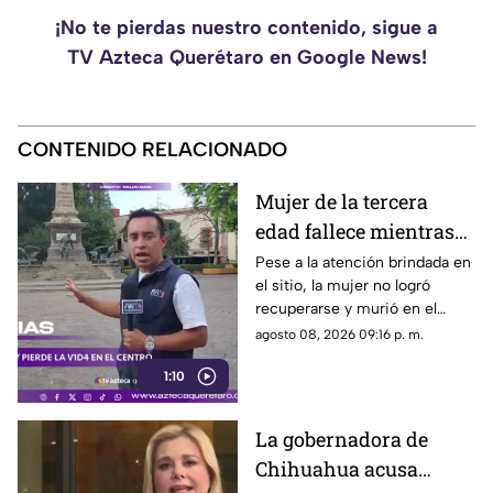
¡No te pierdas nuestro contenido, sigue a
TV Azteca Querétaro en Google News!
CONTENIDO RELACIONADO
Mujer de la tercera
edad fallece mientras
caminaba por el Centro
Pese a la atención brindada en
el sitio, la mujer no logró
de Querétaro
recuperarse y murió en el
lugar.
agosto 08, 2026 09:16 p. m.
1:10
La gobernadora de
Chihuahua acusa