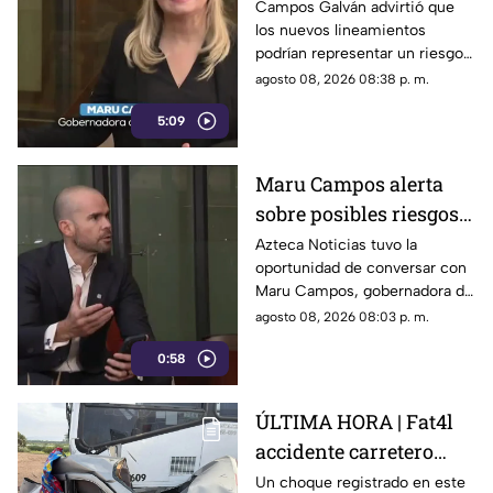
posible censura
Campos Galván advirtió que
los nuevos lineamientos
impulsada desde el
podrían representar un riesgo
Gobierno Federal
para la libertad de expresión
agosto 08, 2026 08:38 p. m.
5:09
Maru Campos alerta
sobre posibles riesgos
para la libertad de
Azteca Noticias tuvo la
oportunidad de conversar con
expresión
Maru Campos, gobernadora de
Chihuahua, quien habló sobre
agosto 08, 2026 08:03 p. m.
los nuevos lineamientos que,
0:58
de acuerdo con su postura,
podrían representar un riesgo
para la libertad de expresión
ÚLTIMA HORA | Fat4l
accidente carretero
deja una mujer y un
Un choque registrado en este