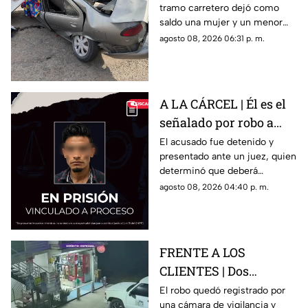
tramo carretero dejó como
niño mu3rtos en San
saldo una mujer y un menor
Juan del Río
sin vida, además de una
agosto 08, 2026 06:31 p. m.
persona lesionada.
A LA CÁRCEL | Él es el
señalado por robo a
una casa en Santa Rosa
El acusado fue detenido y
presentado ante un juez, quien
Jáuregui
determinó que deberá
permanecer en prisión
agosto 08, 2026 04:40 p. m.
preventiva mientras avanza la
investigación.
FRENTE A LOS
CLIENTES | Dos
hombres enc4ñonan a
El robo quedó registrado por
una cámara de vigilancia y