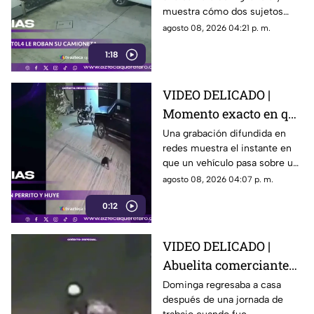
conductor y se llevan
muestra cómo dos sujetos
su camioneta
obligaron a un conductor y a
agosto 08, 2026 04:21 p. m.
su acompañante a bajar del
1:18
vehículo.
VIDEO DELICADO |
Momento exacto en que
camioneta atropella a
Una grabación difundida en
redes muestra el instante en
un perro y conductor
que un vehículo pasa sobre un
escapa
perro y continúa su camino sin
agosto 08, 2026 04:07 p. m.
detenerse.
0:12
VIDEO DELICADO |
Abuelita comerciante
es as3sin4da en Puebla
Dominga regresaba a casa
después de una jornada de
por 90 pesos