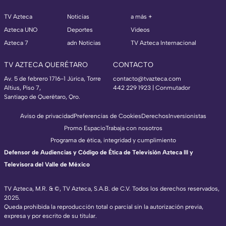
TV Azteca
Noticias
a más +
Azteca UNO
Deportes
Videos
Azteca 7
adn Noticias
TV Azteca Internacional
TV AZTECA QUERÉTARO
CONTACTO
Av. 5 de febrero 1716-1 Júrica, Torre
contacto@tvazteca.com
Altius, Piso 7,
442 229 1923 | Conmutador
Santiago de Querétaro, Qro.
Aviso de privacidad
Preferencias de Cookies
Derechos
Inversionistas
Promo Espacio
Trabaja con nosotros
Programa de ética, integridad y cumplimiento
Defensor de Audiencias y Código de Ética de Televisión Azteca III y
Televisora del Valle de México
TV Azteca, M.R. & ©, TV Azteca, S.A.B. de C.V. Todos los derechos reservados,
2025.
Queda prohibida la reproducción total o parcial sin la autorización previa,
expresa y por escrito de su titular.