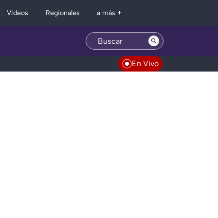
Regionales
Videos
a más +
En Vivo