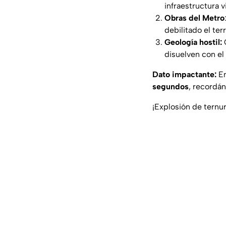
infraestructura vi
Obras del Metro
debilitado el ter
Geología hostil:
G
disuelven con el
Dato impactante:
En
segundos
, recordán
¡Explosión de ternu