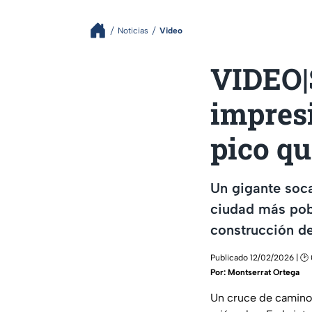
Noticias
Video
VIDEO|S
impres
pico qu
Un gigante soca
ciudad más pobl
construcción de
Publicado 12/02/2026 | 🕑
Por:
Montserrat Ortega
Un cruce de camin