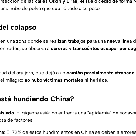
ersección de las
calles Qixin y Li’an, el suelo cedió de forma 
 una nube de polvo que cubrió todo a su paso.
el colapso
ó en una zona donde se
realizan trabajos para una nueva línea 
 en redes, se observa a
obreros y transeúntes escapar por se
tud del agujero, que dejó a un
camión parcialmente atrapado
 el milagro:
no hubo víctimas mortales ni heridos
.
está hundiendo China?
aislado
. El gigante asiático enfrenta una “epidemia” de socav
sa de factores:
na
: El 72% de estos hundimientos en China se deben a errore