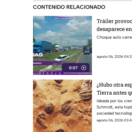
CONTENIDO RELACIONADO
Tráiler provo
desaparece en 
Choque auto carre
agosto 06, 2026 04:2
0:07
¿Hubo otra esp
Tierra antes q
la ciencia sobr
Ideada por los cie
Schmidt, esta hipót
sociedad tecnológi
habitado la Tierra
agosto 06, 2026 03:4