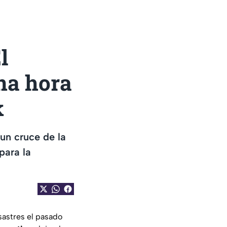
l
na hora
k
un cruce de la
para la
sastres el pasado