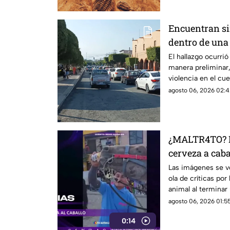
Encuentran si
dentro de una 
Querétaro
El hallazgo ocurrió
manera preliminar,
violencia en el cue
agosto 06, 2026 02:4
¿MALTR4TO? H
cerveza a cabal
reaccionó el 
Las imágenes se vo
ola de críticas por
animal al terminar 
agosto 06, 2026 01:55
0:14