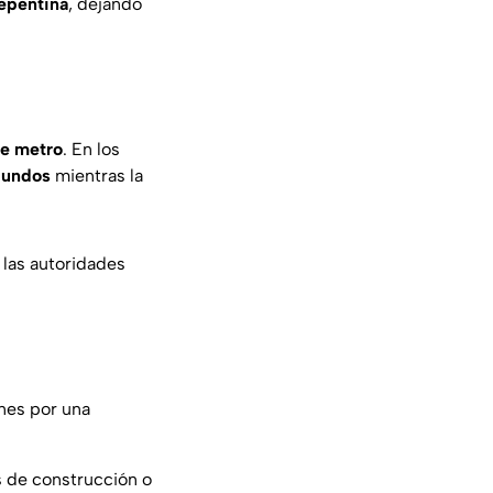
repentina
, dejando
de metro
. En los
gundos
mientras la
, las autoridades
ones por una
s de construcción o