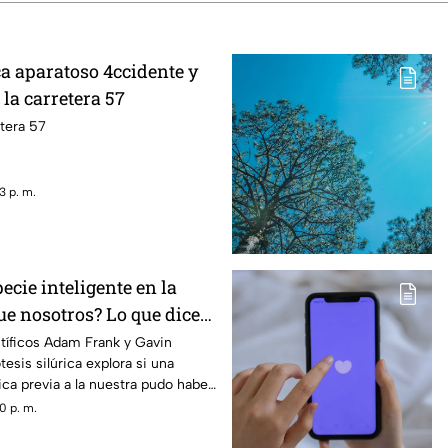
ca aparatoso 4ccidente y
la carretera 57
tera 57
3 p. m.
ecie inteligente en la
ue nosotros? Lo que dice
e la hipótesis silúrica
ntíficos Adam Frank y Gavin
esis silúrica explora si una
ca previa a la nuestra pudo haber
0 p. m.