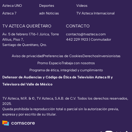
Azteca UNO
Deportes
Videos
Azteca 7
adn Noticias
TV Azteca Internacional
TV AZTECA QUERÉTARO
CONTACTO
Av. 5 de febrero 1716-1 Júrica, Torre
contacto@tvazteca.com
Altius, Piso 7,
442 229 1923 | Conmutador
Santiago de Querétaro, Qro.
Aviso de privacidad
Preferencias de Cookies
Derechos
Inversionistas
Promo Espacio
Trabaja con nosotros
Programa de ética, integridad y cumplimiento
Defensor de Audiencias y Código de Ética de Televisión Azteca III y
Televisora del Valle de México
TV Azteca, M.R. & ©, TV Azteca, S.A.B. de C.V. Todos los derechos reservados,
2025.
Queda prohibida la reproducción total o parcial sin la autorización previa,
expresa y por escrito de su titular.