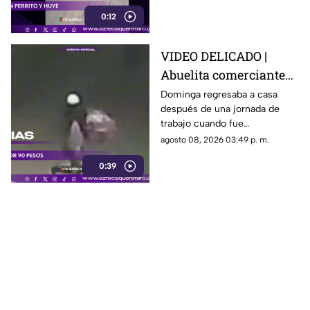
detenerse.
0:12
VIDEO DELICADO |
Abuelita comerciante
es as3sin4da en Puebla
Dominga regresaba a casa
después de una jornada de
por 90 pesos
trabajo cuando fue
interceptada por un hombre
agosto 08, 2026 03:49 p. m.
que presuntamente le quitó el
0:39
dinero que llevaba.