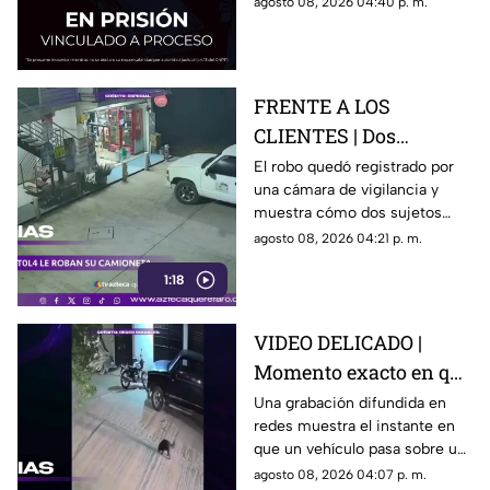
agosto 08, 2026 04:40 p. m.
preventiva mientras avanza la
investigación.
FRENTE A LOS
CLIENTES | Dos
hombres enc4ñonan a
El robo quedó registrado por
una cámara de vigilancia y
conductor y se llevan
muestra cómo dos sujetos
su camioneta
obligaron a un conductor y a
agosto 08, 2026 04:21 p. m.
su acompañante a bajar del
1:18
vehículo.
VIDEO DELICADO |
Momento exacto en que
camioneta atropella a
Una grabación difundida en
redes muestra el instante en
un perro y conductor
que un vehículo pasa sobre un
escapa
perro y continúa su camino sin
agosto 08, 2026 04:07 p. m.