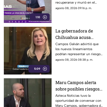
recuperarse y murió en el
lugar.
agosto 08, 2026 09:16 p. m.
1:10
La gobernadora de
Chihuahua acusa
posible censura
Campos Galván advirtió que
los nuevos lineamientos
impulsada desde el
podrían representar un riesgo
Gobierno Federal
para la libertad de expresión
agosto 08, 2026 08:38 p. m.
5:09
Maru Campos alerta
sobre posibles riesgos
para la libertad de
Azteca Noticias tuvo la
oportunidad de conversar con
expresión
Maru Campos, gobernadora de