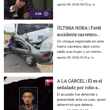
Chihuahua, quien habló sobre
agosto 08, 2026 08:03 p. m.
los nuevos lineamientos que,
0:58
de acuerdo con su postura,
podrían representar un riesgo
para la libertad de expresión
ÚLTIMA HORA | Fat4l
accidente carretero
deja una mujer y un
Un choque registrado en este
tramo carretero dejó como
niño mu3rtos en San
saldo una mujer y un menor
Juan del Río
sin vida, además de una
agosto 08, 2026 06:31 p. m.
persona lesionada.
A LA CÁRCEL | Él es el
señalado por robo a
una casa en Santa Rosa
El acusado fue detenido y
presentado ante un juez, quien
Jáuregui
determinó que deberá
permanecer en prisión