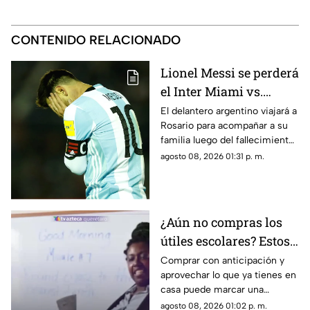
CONTENIDO RELACIONADO
Lionel Messi se perderá
el Inter Miami vs.
Rayados en la Leagues
El delantero argentino viajará a
Rosario para acompañar a su
Cup
familia luego del fallecimiento
de Jorge Messi, por lo que no
agosto 08, 2026 01:31 p. m.
estará disponible para el duelo
ante Monterrey.
¿Aún no compras los
útiles escolares? Estos
consejos pueden
Comprar con anticipación y
aprovechar lo que ya tienes en
ayudarte a gastar
casa puede marcar una
menos
diferencia importante en el
agosto 08, 2026 01:02 p. m.