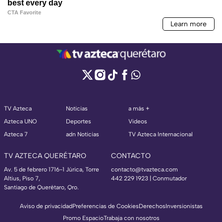
TV Azteca
Noticias
a más +
Azteca UNO
Deportes
Videos
Azteca 7
adn Noticias
TV Azteca Internacional
TV AZTECA QUERÉTARO
CONTACTO
Av. 5 de febrero 1716-1 Júrica, Torre
contacto@tvazteca.com
Altius, Piso 7,
442 229 1923 | Conmutador
Santiago de Querétaro, Qro.
Aviso de privacidad
Preferencias de Cookies
Derechos
Inversionistas
Promo Espacio
Trabaja con nosotros