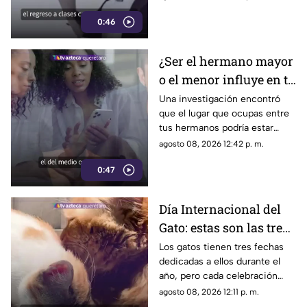
gasto del regreso a clases.
0:46
¿Ser el hermano mayor
o el menor influye en tu
salud? Esto dicen los
Una investigación encontró
que el lugar que ocupas entre
estudios
tus hermanos podría estar
relacionado con determinadas
agosto 08, 2026 12:42 p. m.
condiciones de salud a lo largo
0:47
de la vida.
Día Internacional del
Gato: estas son las tres
fechas del año en que
Los gatos tienen tres fechas
dedicadas a ellos durante el
se celebra a los felinos
año, pero cada celebración
surgió por motivos diferentes.
agosto 08, 2026 12:11 p. m.