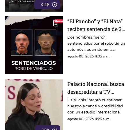
0:49
“El Pancho” y “El Nata”
reciben sentencia de 3
años por robar un
Dos hombres fueron
sentenciados por el robo de un
vehículo en la colonia
automóvil ocurrido en la
Fundadores III
colonia Fundadores III; ambos
agosto 08, 2026 11:35 a. m.
deberán cumplir tres años de
prisión y pagar una multa.
Palacio Nacional busca
desacreditar a TV
Azteca durante la
Liz Vilchis intentó cuestionar
nuestro alcance y credibilidad
mañanera
con un estudio internacional
agosto 08, 2026 11:25 a. m.