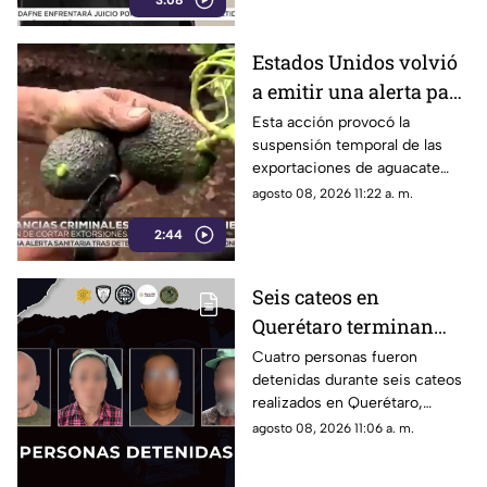
3:08
Estados Unidos volvió
a emitir una alerta para
sus inspectores en
Esta acción provocó la
suspensión temporal de las
Michoacán
exportaciones de aguacate
hacia el mercado
agosto 08, 2026 11:22 a. m.
estadounidense, mientras
2:44
persisten las extorsiones a
productores de aguacate y
limón
Seis cateos en
Querétaro terminan
con cuatro detenidos y
Cuatro personas fueron
detenidas durante seis cateos
el aseguramiento de
realizados en Querétaro,
presuntas dr0gas
donde también se localizaron
agosto 08, 2026 11:06 a. m.
presuntos narcóticos.