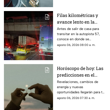
Filas kilométricas y
avance lento en la
autopista 57: los tramos
Antes de salir de casa para
transitar en la autopista 57,
colapsados este jueves
conoce en donde se
6 de agosto
encuentran las zonas más
agosto 06, 2026 08:00 a. m.
complicadas este jueves
Horóscopo de hoy: Las
predicciones en el
amor, dinero y salud
Revelaciones, cambios de
energía y nuevas
para cada signo
oportunidades llegarán para tu
signo en el horóscopo de este
agosto 06, 2026 07:30 a. m.
jueves