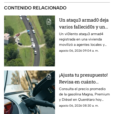
CONTENIDO RELACIONADO
Un ataqu3 armad0 deja
varios fallecid0s y un
herido en una
Un vi0lento ataqu3 armad4
registrada en una vivienda
vivienda: esto es lo que
movilizó a agentes locales y
han confirmado las
estatales; se confirman varias
agosto 06, 2026 09:04 a. m.
autoridades
víctimas m0rtales y descartan
peligro activo
¡Ajusta tu presupuesto!
Revisa en cuánto
amanece el litro de
Consulta el precio promedio
de la gasolina Magna, Premium
gasolina este jueves
y Diésel en Querétaro hoy
jueves 6 de agosto
agosto 06, 2026 08:30 a. m.