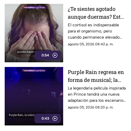
¿Te sientes agotado
aunque duermas? Estos
hábitos pueden ayudar
El cortisol es indispensable
para el organismo, pero
a regular el cortisol
cuando permanece elevado
por largos periodos puede
agosto 05, 2026 08:42 p. m.
influir en el sueño, el estrés y
0:54
la energía diaria.
Purple Rain regresa en
forma de musical; la
historia de Prince
La legendaria película inspirada
en Prince tendrá una nueva
llegará renovada
adaptación para los escenarios
con un enfoque distinto al de
agosto 05, 2026 08:20 p. m.
la cinta original.
0:43