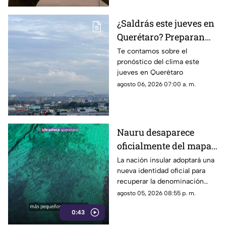
¿Saldrás este jueves en
Querétaro? Preparan
paraguas: se prevén
Te contamos sobre el
pronóstico del clima este
lluvias de hasta 55% y
jueves en Querétaro
contraste térmico
agosto 06, 2026 07:00 a. m.
Nauru desaparece
oficialmente del mapa:
el pequeño país cambia
La nación insular adoptará una
nueva identidad oficial para
de nombre
recuperar la denominación
utilizada por sus propios
agosto 05, 2026 08:55 p. m.
habitantes desde hace
0:43
generaciones.