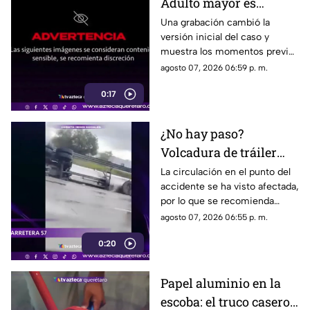
Adulto mayor es
atropell4do por tráiler;
Una grabación cambió la
versión inicial del caso y
fue empujado antes de
muestra los momentos previos
m0rir
al atropellamiento ocurrido en
agosto 07, 2026 06:59 p. m.
la colonia Victoria.
0:17
¿No hay paso?
Volcadura de tráiler
colapsa este punto de la
La circulación en el punto del
accidente se ha visto afectada,
carretera 57
por lo que se recomienda
considerar tiempos de
agosto 07, 2026 06:55 p. m.
traslado.
0:20
Papel aluminio en la
escoba: el truco casero