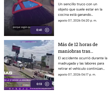
que se volvió viral
Un sencillo truco con un
objeto que suele estar en la
cocina está ganando
popularidad entre quienes
agosto 07, 2026 06:20 p. m.
buscan facilitar las labores de
0:41
limpieza en casa.
Más de 12 horas de
maniobras tras
volcadura de unidad
El accidente ocurrió durante la
madrugada y las labores para
pesada en la carretera
retirar el vehículo continúan
57
desde hace más de 12 horas en
agosto 07, 2026 06:17 p. m.
este tramo de la carretera 57.
0:13