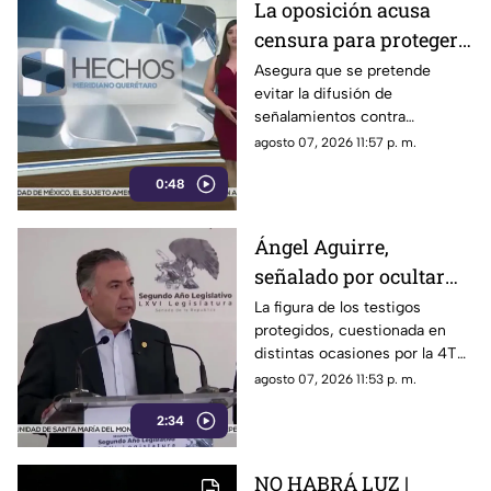
La oposición acusa
censura para proteger a
presuntos
Asegura que se pretende
evitar la difusión de
narcopolíticos
señalamientos contra
vinculados a la 4T
presuntos narcopolíticos
agosto 07, 2026 11:57 p. m.
vinculados a la 4T
0:48
Ángel Aguirre,
señalado por ocultar
evidencia del caso
La figura de los testigos
protegidos, cuestionada en
Ayotzinapa
distintas ocasiones por la 4T
cuando es utilizada por
agosto 07, 2026 11:53 p. m.
autoridades de Estados
2:34
Unidos, ahora forma parte de
los elementos de la
investigación contra el
NO HABRÁ LUZ |