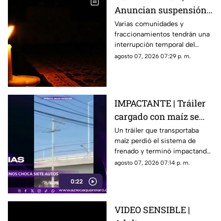
exgobernador
Anuncian suspensión
del suministro eléctrico
Varias comunidades y
fraccionamientos tendrán una
en Querétaro; estás
interrupción temporal del
serán las zonas
servicio eléctrico durante
agosto 07, 2026 07:29 p. m.
afectadas
ocho horas este sábado 8 de
agosto.
IMPACTANTE | Tráiler
cargado con maíz se
queda sin frenos y
Un tráiler que transportaba
maíz perdió el sistema de
embiste a siete
frenado y terminó impactando
vehículos
a siete vehículos que
agosto 07, 2026 07:14 p. m.
permanecían detenidos ante
0:22
un semáforo.
VIDEO SENSIBLE |