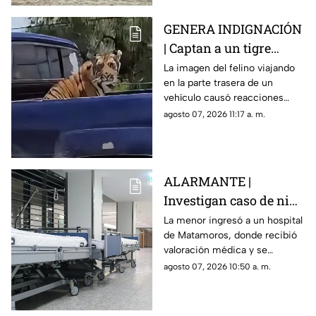
GENERA INDIGNACIÓN
| Captan a un tigre
amarrado del cuello a
La imagen del felino viajando
en la parte trasera de un
bordo de una
vehículo causó reacciones
camioneta
entre usuarios, mientras se
agosto 07, 2026 11:17 a. m.
desconoce quién lo trasladaba
y bajo qué condiciones.
ALARMANTE |
Investigan caso de niña
de 11 años con 5 meses
La menor ingresó a un hospital
de Matamoros, donde recibió
de embarazo; aquí
valoración médica y se
ocurrió
activaron medidas para
agosto 07, 2026 10:50 a. m.
atender su estado de salud y
proteger sus derechos.