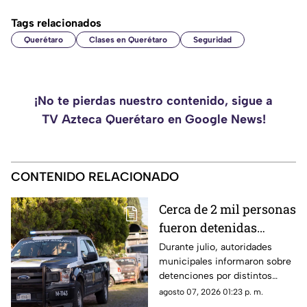
Tags relacionados
Querétaro
Clases en Querétaro
Seguridad
¡No te pierdas nuestro contenido, sigue a
TV Azteca Querétaro en Google News!
CONTENIDO RELACIONADO
Cerca de 2 mil personas
fueron detenidas
durante Julio en
Durante julio, autoridades
municipales informaron sobre
Querétaro; estos fueron
detenciones por distintos
los principales motivos
delitos y faltas administrativas.
agosto 07, 2026 01:23 p. m.