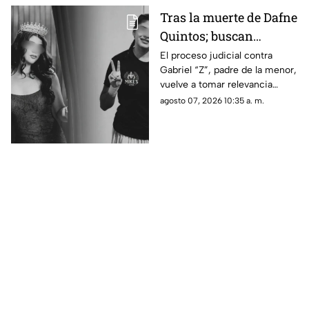
Tras la muerte de Dafne
Quintos; buscan
justicia por presunto
El proceso judicial contra
Gabriel “Z”, padre de la menor,
4buso a su integridad
vuelve a tomar relevancia
íntima
semanas después de la muerte
agosto 07, 2026 10:35 a. m.
de Dafne al interior de una
academia militarizada.