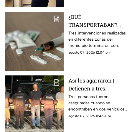
¿QUÉ
TRANSPORTABAN?
Tres personas son
Tres intervenciones realizadas
en diferentes zonas del
detenidas en posesión
municipio terminaron con
de estas sustancia en El
personas aseguradas y
agosto 07, 2026 12:04 p. m.
Marqués
sustancias que serán
analizadas por las autoridades.
Así los agarraron |
Detienen a tres
personas en Huimilpan
Tres personas fueron
aseguradas cuando se
tras localizar presuntas
encontraban en dos vehículos;
sustancias ilegales
durante la intervención fueron
agosto 07, 2026 11:46 a. m.
encontradas diversas
sustancias.