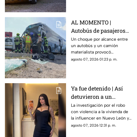
AL MOMENTO |
Autobús de pasajeros
sufr3 aparatoso choque
Un choque por alcance entre
un autobús y un camión
en la carretera 57
materialista provocó
afectaciones en la carretera
agosto 07, 2026 01:23 p. m.
57; el conductor de una de las
unidades quedó prensado.
Ya fue detenido | Así
detuvieron a un
presunto responsable
La investigación por el robo
con violencia a la vivienda de
del robo a la casa de
la influencer en Nuevo León ya
Karely Ruiz
tiene a un primer detenido.
agosto 07, 2026 12:31 p. m.