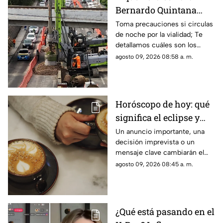
Bernardo Quintana
esta noche: tramos
Toma precauciones si circulas
de noche por la vialidad; Te
afectados y
detallamos cuáles son los
recomendaciones
carriles afectados en Bernardo
agosto 09, 2026 08:58 a. m.
viales
Quintana y las horas de
reapertura
Horóscopo de hoy: qué
significa el eclipse y
cómo afectará a tu
Un anuncio importante, una
decisión imprevista o un
signo zodiacal paso a
mensaje clave cambiarán el
paso
rumbo de los próximos días;
agosto 09, 2026 08:45 a. m.
aquí el horóscopo de este
domingo
¿Qué está pasando en el