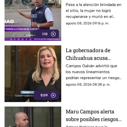
caminaba por el Centro
Pese a la atención brindada en
el sitio, la mujer no logró
de Querétaro
recuperarse y murió en el
lugar.
agosto 08, 2026 09:16 p. m.
1:10
La gobernadora de
Chihuahua acusa
posible censura
Campos Galván advirtió que
los nuevos lineamientos
impulsada desde el
podrían representar un riesgo
Gobierno Federal
para la libertad de expresión
agosto 08, 2026 08:38 p. m.
5:09
Maru Campos alerta
sobre posibles riesgos
para la libertad de