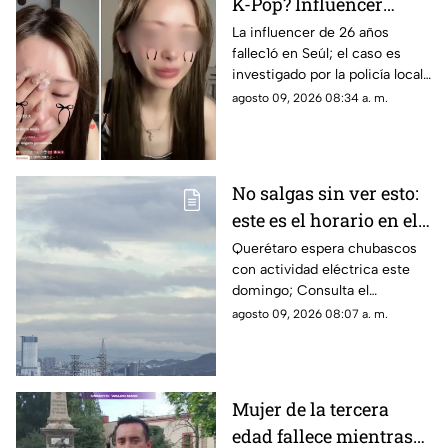
K-Pop? Influencer
japonesa pierde la v1da
La influencer de 26 años
fallec1ó en Seúl; el caso es
tras transmisión en
investigado por la policía local
vivo
tras días de ciberacos0 masivo
agosto 09, 2026 08:34 a. m.
No salgas sin ver esto:
este es el horario en el
que se esperan lluvias
Querétaro espera chubascos
con actividad eléctrica este
este domingo en
domingo; Consulta el
Querétaro
pronóstico por municipios y
agosto 09, 2026 08:07 a. m.
conoce a qué hora debes sacar
el paraguas
Mujer de la tercera
edad fallece mientras