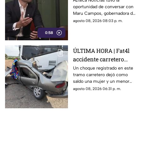
Azteca Noticias tuvo la
oportunidad de conversar con
expresión
Maru Campos, gobernadora de
Chihuahua, quien habló sobre
agosto 08, 2026 08:03 p. m.
los nuevos lineamientos que,
0:58
de acuerdo con su postura,
podrían representar un riesgo
para la libertad de expresión
ÚLTIMA HORA | Fat4l
accidente carretero
deja una mujer y un
Un choque registrado en este
tramo carretero dejó como
niño mu3rtos en San
saldo una mujer y un menor
Juan del Río
sin vida, además de una
agosto 08, 2026 06:31 p. m.
persona lesionada.