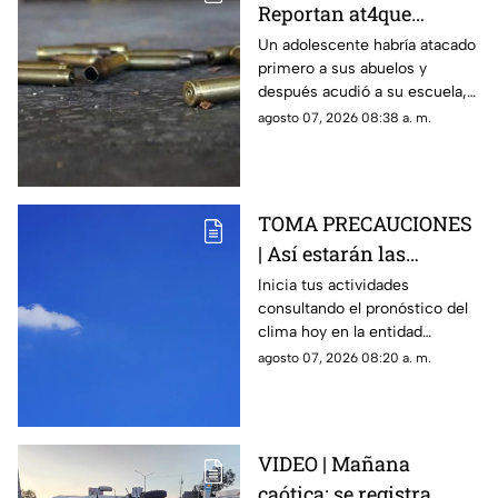
Reportan at4que
arm4do en secundaria;
Un adolescente habría atacado
primero a sus abuelos y
reportan mu3rtos y
después acudió a su escuela,
decenas de heridos
donde abrió fuego contra
agosto 07, 2026 08:38 a. m.
(+VIDEO DELICADO)
profesores y trabajadores.
TOMA PRECAUCIONES
| Así estarán las
condiciones del clima
Inicia tus actividades
consultando el pronóstico del
HOY en Querétaro
clima hoy en la entidad
queretana y sus municipios.
agosto 07, 2026 08:20 a. m.
VIDEO | Mañana
caótica: se registra