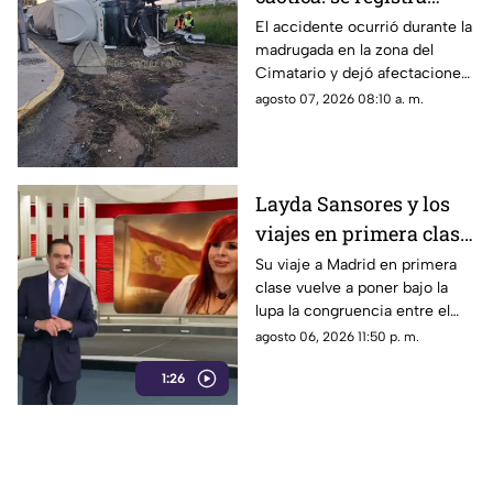
volcadura de tráiler en
El accidente ocurrió durante la
madrugada en la zona del
la carretera 57 rumbo a
Cimatario y dejó afectaciones
Celaya
en el sitio, aunque no se
agosto 07, 2026 08:10 a. m.
reportaron personas
lesionadas.
Layda Sansores y los
viajes en primera clase
que reavivan el debate
Su viaje a Madrid en primera
clase vuelve a poner bajo la
sobre la austeridad
lupa la congruencia entre el
discurso de austeridad
agosto 06, 2026 11:50 p. m.
promovido por Morena y las
1:26
acciones de algunos de sus
representantes