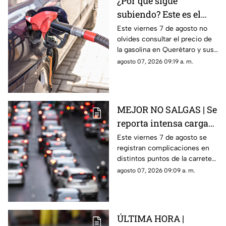
¿Por qué sigue
subiendo? Este es el
precio de la gasolina
Este viernes 7 de agosto no
olvides consultar el precio de
HOY en Querétaro
la gasolina en Querétaro y sus
municipios.
agosto 07, 2026 09:19 a. m.
MEJOR NO SALGAS | Se
reporta intensa carga
vehicular HOY en la
Este viernes 7 de agosto se
registran complicaciones en
autopista México
distintos puntos de la carretera
Querétaro
57; toma precauciones y
agosto 07, 2026 09:09 a. m.
anticipa tu salida.
ÚLTIMA HORA |