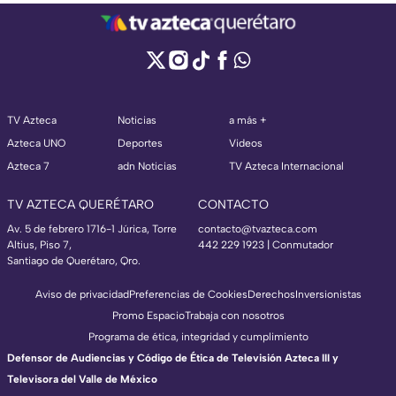
TV Azteca
Noticias
a más +
Azteca UNO
Deportes
Videos
Azteca 7
adn Noticias
TV Azteca Internacional
TV AZTECA QUERÉTARO
CONTACTO
Av. 5 de febrero 1716-1 Júrica, Torre
contacto@tvazteca.com
Altius, Piso 7,
442 229 1923 | Conmutador
Santiago de Querétaro, Qro.
Aviso de privacidad
Preferencias de Cookies
Derechos
Inversionistas
Promo Espacio
Trabaja con nosotros
Programa de ética, integridad y cumplimiento
Defensor de Audiencias y Código de Ética de Televisión Azteca III y
Televisora del Valle de México