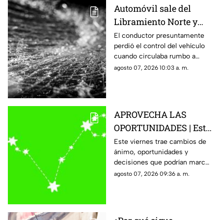
Automóvil sale del
Libramiento Norte y
termina contra un
El conductor presuntamente
perdió el control del vehículo
puesto de fresas
cuando circulaba rumbo a
Salamanca y terminó dentro de
agosto 07, 2026 10:03 a. m.
un negocio que se encontraba
abierto.
APROVECHA LAS
OPORTUNIDADES | Este
es el horóscopo de hoy
Este viernes trae cambios de
ánimo, oportunidades y
viernes 7 de agosto
decisiones que podrían marcar
el rumbo del fin de semana.
agosto 07, 2026 09:36 a. m.