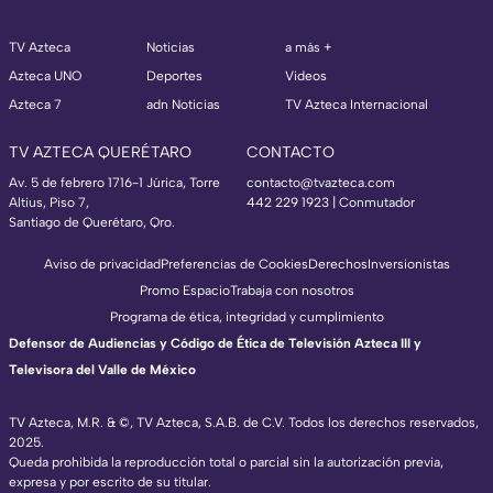
TV Azteca
Noticias
a más +
Azteca UNO
Deportes
Videos
Azteca 7
adn Noticias
TV Azteca Internacional
TV AZTECA QUERÉTARO
CONTACTO
Av. 5 de febrero 1716-1 Júrica, Torre
contacto@tvazteca.com
Altius, Piso 7,
442 229 1923 | Conmutador
Santiago de Querétaro, Qro.
Aviso de privacidad
Preferencias de Cookies
Derechos
Inversionistas
Promo Espacio
Trabaja con nosotros
Programa de ética, integridad y cumplimiento
Defensor de Audiencias y Código de Ética de Televisión Azteca III y
Televisora del Valle de México
TV Azteca, M.R. & ©, TV Azteca, S.A.B. de C.V. Todos los derechos reservados,
2025.
Queda prohibida la reproducción total o parcial sin la autorización previa,
expresa y por escrito de su titular.