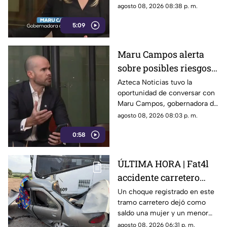
para la libertad de expresión
agosto 08, 2026 08:38 p. m.
5:09
Maru Campos alerta
sobre posibles riesgos
para la libertad de
Azteca Noticias tuvo la
oportunidad de conversar con
expresión
Maru Campos, gobernadora de
Chihuahua, quien habló sobre
agosto 08, 2026 08:03 p. m.
los nuevos lineamientos que,
0:58
de acuerdo con su postura,
podrían representar un riesgo
para la libertad de expresión
ÚLTIMA HORA | Fat4l
accidente carretero
deja una mujer y un
Un choque registrado en este
tramo carretero dejó como
niño mu3rtos en San
saldo una mujer y un menor
Juan del Río
sin vida, además de una
agosto 08, 2026 06:31 p. m.