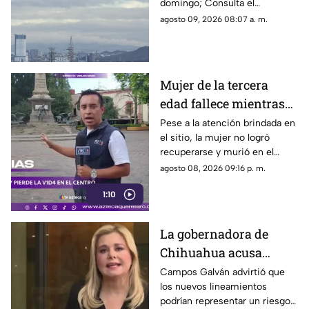
domingo; Consulta el
Querétaro
pronóstico por municipios y
agosto 09, 2026 08:07 a. m.
conoce a qué hora debes sacar
el paraguas
Mujer de la tercera
edad fallece mientras
caminaba por el Centro
Pese a la atención brindada en
el sitio, la mujer no logró
de Querétaro
recuperarse y murió en el
lugar.
agosto 08, 2026 09:16 p. m.
1:10
La gobernadora de
Chihuahua acusa
posible censura
Campos Galván advirtió que
los nuevos lineamientos
impulsada desde el
podrían representar un riesgo
Gobierno Federal