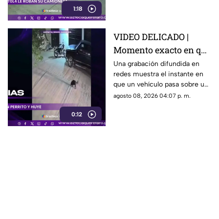
1:18
vehículo.
VIDEO DELICADO |
Momento exacto en que
camioneta atropella a
Una grabación difundida en
redes muestra el instante en
un perro y conductor
que un vehículo pasa sobre un
escapa
perro y continúa su camino sin
agosto 08, 2026 04:07 p. m.
detenerse.
0:12