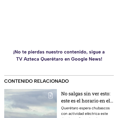
¡No te pierdas nuestro contenido, sigue a
TV Azteca Querétaro en Google News!
CONTENIDO RELACIONADO
No salgas sin ver esto:
este es el horario en el
que se esperan lluvias
Querétaro espera chubascos
con actividad eléctrica este
este domingo en