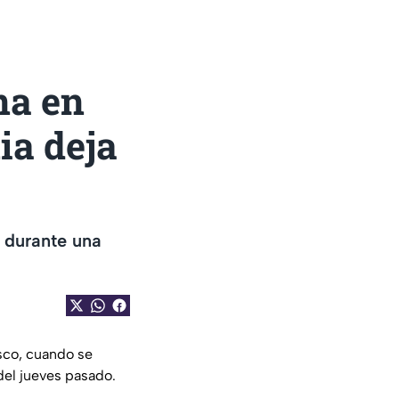
na en
ia deja
 durante una
isco, cuando se
del jueves pasado.