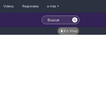
Regionales
Videos
a más +
En Vivo