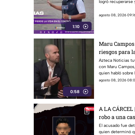
logró recuperarse y
agosto 08, 2026 09:16
1:10
Maru Campos a
riesgos para l
Azteca Noticias tu
con Maru Campos,
quien habló sobre 
acuerdo con su pos
agosto 08, 2026 08:0
riesgo para la libe
0:58
A LA CÁRCEL | 
robo a una ca
El acusado fue det
quien determinó q