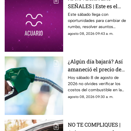
SEÑALES | Este es el
horóscopo de hoy
Este sábado llega con
oportunidades para cambiar de
sábado 8 de agosto
rumbo, resolver asuntos
pendientes y prestar atención
agosto 08, 2026 09:43 a. m.
a las relaciones personales.
¿Algún día bajará? Así
amaneció el precio de
la gasolina HOY en
Hoy sábado 8 de agosto de
2026 no olvides verificar los
Querétaro
costos del combustible en la
entidad queretana
agosto 08, 2026 09:30 a. m.
NO TE COMPLIQUES |