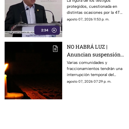
evidencia del caso
La figura de los testigos
protegidos, cuestionada en
Ayotzinapa
distintas ocasiones por la 4T
cuando es utilizada por
agosto 07, 2026 11:53 p. m.
autoridades de Estados
2:34
Unidos, ahora forma parte de
los elementos de la
investigación contra el
NO HABRÁ LUZ |
exgobernador
Anuncian suspensión
del suministro eléctrico
Varias comunidades y
fraccionamientos tendrán una
en Querétaro; estás
interrupción temporal del
serán las zonas
servicio eléctrico durante
agosto 07, 2026 07:29 p. m.
afectadas
ocho horas este sábado 8 de
agosto.