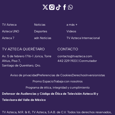
TV Azteca
Noticias
a más +
Azteca UNO
Deportes
Videos
Azteca 7
adn Noticias
TV Azteca Internacional
TV AZTECA QUERÉTARO
CONTACTO
Av. 5 de febrero 1716-1 Júrica, Torre
contacto@tvazteca.com
Altius, Piso 7,
442 229 1923 | Conmutador
Santiago de Querétaro, Qro.
Aviso de privacidad
Preferencias de Cookies
Derechos
Inversionistas
Promo Espacio
Trabaja con nosotros
Programa de ética, integridad y cumplimiento
Defensor de Audiencias y Código de Ética de Televisión Azteca III y
Televisora del Valle de México
TV Azteca, M.R. & ©, TV Azteca, S.A.B. de C.V. Todos los derechos reservados,