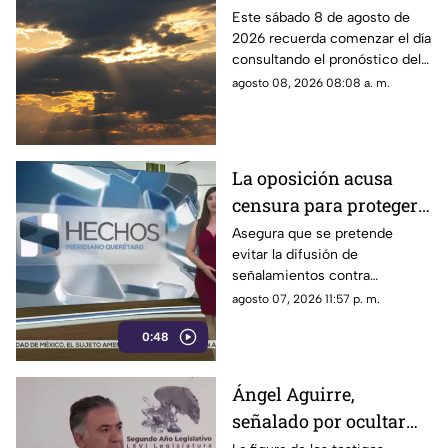
compartimos el
Este sábado 8 de agosto de
2026 recuerda comenzar el día
pronóstico del clima
consultando el pronóstico del
HOY en Querétaro
clima en Querétaro.
agosto 08, 2026 08:08 a. m.
La oposición acusa
censura para proteger a
presuntos
Asegura que se pretende
evitar la difusión de
narcopolíticos
señalamientos contra
vinculados a la 4T
presuntos narcopolíticos
agosto 07, 2026 11:57 p. m.
vinculados a la 4T
0:48
Ángel Aguirre,
señalado por ocultar