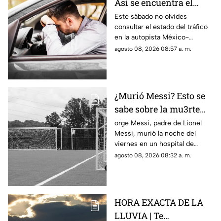
Así se encuentra el
tráfico HOY en la
Este sábado no olvides
consultar el estado del tráfico
autopista México
en la autopista México-
Querétaro
Querétaro.
agosto 08, 2026 08:57 a. m.
¿Murió Messi? Esto se
sabe sobre la mu3rte
del argentino
orge Messi, padre de Lionel
Messi, murió la noche del
viernes en un hospital de
Rosario, Argentina.
agosto 08, 2026 08:32 a. m.
HORA EXACTA DE LA
LLUVIA | Te