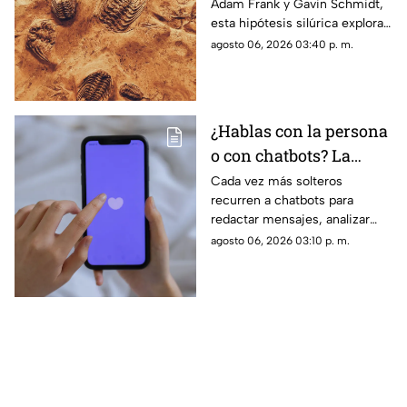
Adam Frank y Gavin Schmidt,
que dice la ciencia
esta hipótesis silúrica explora
sobre la hipótesis
si una sociedad tecnológica
agosto 06, 2026 03:40 p. m.
silúrica
previa a la nuestra pudo haber
habitado la Tierra
¿Hablas con la persona
o con chatbots? La
verdad sobre el
Cada vez más solteros
recurren a chatbots para
‘Chatfishing’ en el
redactar mensajes, analizar
coqueteo digital
perfiles y coquetear en
agosto 06, 2026 03:10 p. m.
plataformas de citas