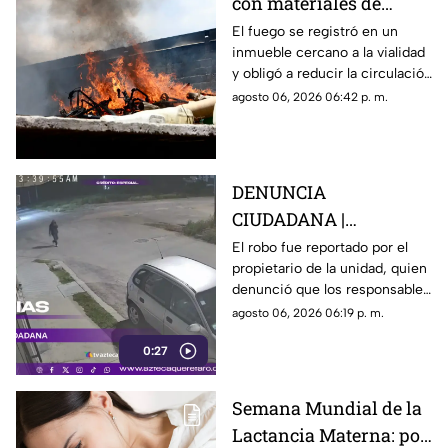
con materiales de
reciclaje provoca
El fuego se registró en un
inmueble cercano a la vialidad
afectaciones sobre la
y obligó a reducir la circulación
carretera 57
mientras continúan las
agosto 06, 2026 06:42 p. m.
maniobras para sofocar las
llamas.
DENUNCIA
CIUDADANA |
Presuntos delincuentes
El robo fue reportado por el
propietario de la unidad, quien
rompen cristal de un
denunció que los responsables
automóvil y roban
escaparon tras apoderarse de
agosto 06, 2026 06:19 p. m.
herramientas en
diversas pertenencias.
Querétaro
0:27
Semana Mundial de la
Lactancia Materna: por