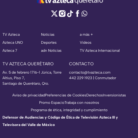
TV Azteca
Noticias
a más +
Azteca UNO
Deportes
Videos
Azteca 7
adn Noticias
TV Azteca Internacional
TV AZTECA QUERÉTARO
CONTACTO
Av. 5 de febrero 1716-1 Júrica, Torre
contacto@tvazteca.com
Altius, Piso 7,
442 229 1923 | Conmutador
Santiago de Querétaro, Qro.
Aviso de privacidad
Preferencias de Cookies
Derechos
Inversionistas
Promo Espacio
Trabaja con nosotros
Programa de ética, integridad y cumplimiento
Defensor de Audiencias y Código de Ética de Televisión Azteca III y
Televisora del Valle de México