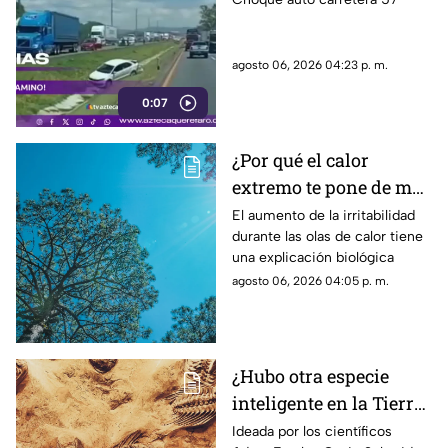
carretera 57
agosto 06, 2026 04:23 p. m.
0:07
¿Por qué el calor
extremo te pone de mal
humor y te agota? Los
El aumento de la irritabilidad
durante las olas de calor tiene
efectos reales de las
una explicación biológica
altas temperaturas en
agosto 06, 2026 04:05 p. m.
el cuerpo
¿Hubo otra especie
inteligente en la Tierra
antes que nosotros? Lo
Ideada por los científicos