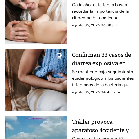
qué se conmemora y
Cada año, esta fecha busca
recordar la importancia de la
cuáles son sus
alimentación con leche
beneficios
materna durante los primeros
agosto 06, 2026 06:00 p. m.
meses de vida y sus
beneficios para la salud.
Confirman 33 casos de
diarrea explosiva en
México: autoridades de
Se mantiene bajo seguimiento
epidemiológico a los pacientes
salud emiten
infectados de la bacteria que
recomendaciones
provoca diarrea explosiva en
agosto 06, 2026 04:40 p. m.
distintas entidades
Tráiler provoca
aparatoso 4ccidente y
desaparece en la
Choque auto carretera 57