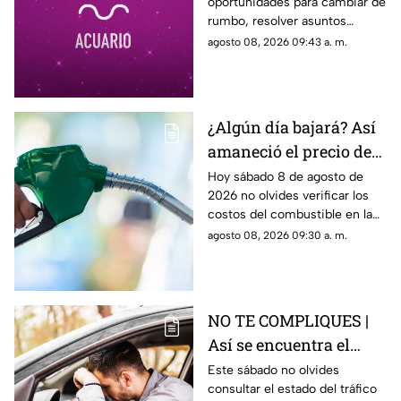
oportunidades para cambiar de
sábado 8 de agosto
rumbo, resolver asuntos
pendientes y prestar atención
agosto 08, 2026 09:43 a. m.
a las relaciones personales.
¿Algún día bajará? Así
amaneció el precio de
la gasolina HOY en
Hoy sábado 8 de agosto de
2026 no olvides verificar los
Querétaro
costos del combustible en la
entidad queretana
agosto 08, 2026 09:30 a. m.
NO TE COMPLIQUES |
Así se encuentra el
tráfico HOY en la
Este sábado no olvides
consultar el estado del tráfico
autopista México