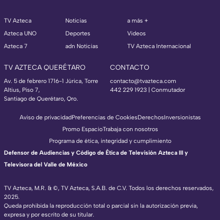
TV Azteca
Noticias
a más +
Azteca UNO
Deportes
Videos
Azteca 7
adn Noticias
TV Azteca Internacional
TV AZTECA QUERÉTARO
CONTACTO
Av. 5 de febrero 1716-1 Júrica, Torre
contacto@tvazteca.com
Altius, Piso 7,
442 229 1923 | Conmutador
Santiago de Querétaro, Qro.
Aviso de privacidad
Preferencias de Cookies
Derechos
Inversionistas
Promo Espacio
Trabaja con nosotros
Programa de ética, integridad y cumplimiento
Defensor de Audiencias y Código de Ética de Televisión Azteca III y
Televisora del Valle de México
TV Azteca, M.R. & ©, TV Azteca, S.A.B. de C.V. Todos los derechos reservados,
2025.
Queda prohibida la reproducción total o parcial sin la autorización previa,
expresa y por escrito de su titular.