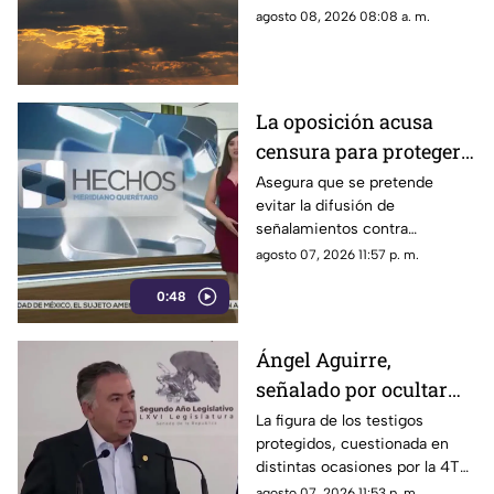
HOY en Querétaro
clima en Querétaro.
agosto 08, 2026 08:08 a. m.
La oposición acusa
censura para proteger a
presuntos
Asegura que se pretende
evitar la difusión de
narcopolíticos
señalamientos contra
vinculados a la 4T
presuntos narcopolíticos
agosto 07, 2026 11:57 p. m.
vinculados a la 4T
0:48
Ángel Aguirre,
señalado por ocultar
evidencia del caso
La figura de los testigos
protegidos, cuestionada en
Ayotzinapa
distintas ocasiones por la 4T
cuando es utilizada por
agosto 07, 2026 11:53 p. m.