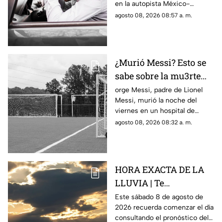
en la autopista México-
Querétaro
Querétaro.
agosto 08, 2026 08:57 a. m.
¿Murió Messi? Esto se
sabe sobre la mu3rte
del argentino
orge Messi, padre de Lionel
Messi, murió la noche del
viernes en un hospital de
Rosario, Argentina.
agosto 08, 2026 08:32 a. m.
HORA EXACTA DE LA
LLUVIA | Te
compartimos el
Este sábado 8 de agosto de
2026 recuerda comenzar el día
pronóstico del clima
consultando el pronóstico del