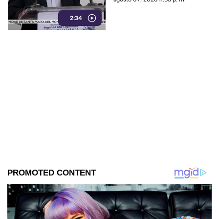
autoridades de Estados
2:34
Unidos, ahora forma parte de
los elementos de la
investigación contra el
exgobernador