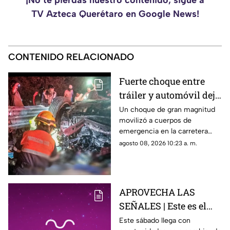
¡No te pierdas nuestro contenido, sigue a
TV Azteca Querétaro en Google News!
CONTENIDO RELACIONADO
Fuerte choque entre
tráiler y automóvil deja
un auto destrozado y
Un choque de gran magnitud
movilizó a cuerpos de
víctimas m0rt4les en la
emergencia en la carretera
Irapuato Salamanca
Irapuato-Salamanca, donde
agosto 08, 2026 10:23 a. m.
presuntamente una persona
murió.
APROVECHA LAS
SEÑALES | Este es el
horóscopo de hoy
Este sábado llega con