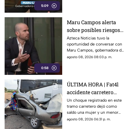
5:09
Maru Campos alerta
sobre posibles riesgos
para la libertad de
Azteca Noticias tuvo la
oportunidad de conversar con
expresión
Maru Campos, gobernadora de
Chihuahua, quien habló sobre
agosto 08, 2026 08:03 p. m.
los nuevos lineamientos que,
0:58
de acuerdo con su postura,
podrían representar un riesgo
para la libertad de expresión
ÚLTIMA HORA | Fat4l
accidente carretero
deja una mujer y un
Un choque registrado en este
tramo carretero dejó como
niño mu3rtos en San
saldo una mujer y un menor
Juan del Río
sin vida, además de una
agosto 08, 2026 06:31 p. m.
persona lesionada.