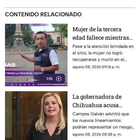
CONTENIDO RELACIONADO
Mujer de la tercera
edad fallece mientras
caminaba por el Centro
Pese a la atención brindada en
el sitio, la mujer no logró
de Querétaro
recuperarse y murió en el
lugar.
agosto 08, 2026 09:16 p. m.
1:10
La gobernadora de
Chihuahua acusa
posible censura
Campos Galván advirtió que
los nuevos lineamientos
impulsada desde el
podrían representar un riesgo
Gobierno Federal
para la libertad de expresión
agosto 08, 2026 08:38 p. m.