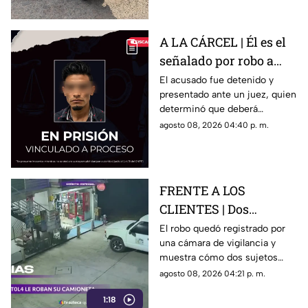
A LA CÁRCEL | Él es el
señalado por robo a
una casa en Santa Rosa
El acusado fue detenido y
presentado ante un juez, quien
Jáuregui
determinó que deberá
permanecer en prisión
agosto 08, 2026 04:40 p. m.
preventiva mientras avanza la
investigación.
FRENTE A LOS
CLIENTES | Dos
hombres enc4ñonan a
El robo quedó registrado por
una cámara de vigilancia y
conductor y se llevan
muestra cómo dos sujetos
su camioneta
obligaron a un conductor y a
agosto 08, 2026 04:21 p. m.
su acompañante a bajar del
1:18
vehículo.