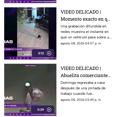
VIDEO DELICADO |
Momento exacto en que
camioneta atropella a
Una grabación difundida en
redes muestra el instante en
un perro y conductor
que un vehículo pasa sobre un
escapa
perro y continúa su camino sin
agosto 08, 2026 04:07 p. m.
detenerse.
0:12
VIDEO DELICADO |
Abuelita comerciante
es as3sin4da en Puebla
Dominga regresaba a casa
después de una jornada de
por 90 pesos
trabajo cuando fue
interceptada por un hombre
agosto 08, 2026 03:49 p. m.
que presuntamente le quitó el
0:39
dinero que llevaba.