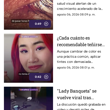
salud visual alertan de un
especialistas advierten
crecimiento acelerado de la
las causas
miopía y señalan que pasar
agosto 06, 2026 08:09 p. m.
menos tiempo al aire libre
0:49
también influye en su
desarrollo.
¿Cada cuánto es
recomendable teñirse
el cabello?
Aunque cambiar de color es
una práctica común, aplicar
Especialistas explican
tintes con demasiada
por qué hacerlo
frecuencia puede afectar la
agosto 06, 2026 08:01 p. m.
seguido puede dañarlo
salud del cabello y del cuero
0:42
cabelludo.
"Lady Banqueta" se
vuelve viral tras
confrontar a un
La discusión quedó grabada en
video y desató miles de