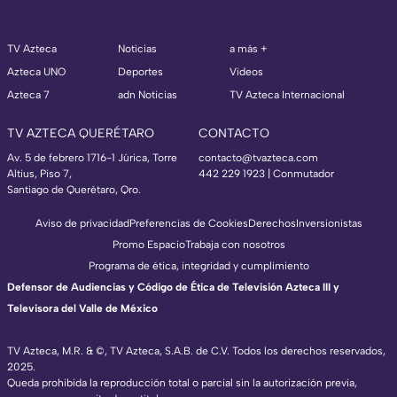
TV Azteca
Noticias
a más +
Azteca UNO
Deportes
Videos
Azteca 7
adn Noticias
TV Azteca Internacional
TV AZTECA QUERÉTARO
CONTACTO
Av. 5 de febrero 1716-1 Júrica, Torre
contacto@tvazteca.com
Altius, Piso 7,
442 229 1923 | Conmutador
Santiago de Querétaro, Qro.
Aviso de privacidad
Preferencias de Cookies
Derechos
Inversionistas
Promo Espacio
Trabaja con nosotros
Programa de ética, integridad y cumplimiento
Defensor de Audiencias y Código de Ética de Televisión Azteca III y
Televisora del Valle de México
TV Azteca, M.R. & ©, TV Azteca, S.A.B. de C.V. Todos los derechos reservados,
2025.
Queda prohibida la reproducción total o parcial sin la autorización previa,