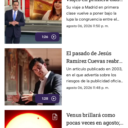
que reavivan el debate
Su viaje a Madrid en primera
clase vuelve a poner bajo la
sobre la austeridad
lupa la congruencia entre el
discurso de austeridad
agosto 06, 2026 11:50 p. m.
promovido por Morena y las
1:26
acciones de algunos de sus
representantes
El pasado de Jesús
Ramírez Cuevas reabre
el debate sobre la
Un artículo publicado en 2003,
en el que advertía sobre los
censura
riesgos de la publicidad oficial
y la censura a los medios
agosto 06, 2026 11:48 p. m.
1:28
Venus brillará como
pocas veces en agosto;