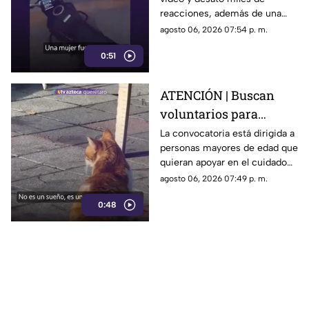
repartidor; así fue el
reacciones, además de una
momento
muestra de apoyo de
agosto 06, 2026 07:54 p. m.
repartidores hacia el
0:51
trabajador.
ATENCIÓN | Buscan
voluntarios para
cuidar gatos en una
La convocatoria está dirigida a
personas mayores de edad que
isla de Grecia
quieran apoyar en el cuidado
de gatos rescatados mientras
agosto 06, 2026 07:49 p. m.
viven temporalmente en una
0:48
isla griega.