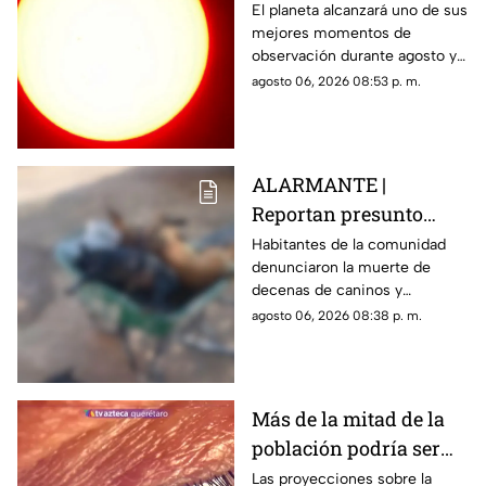
a esta hora podrás
El planeta alcanzará uno de sus
mejores momentos de
verlo durante este mes
observación durante agosto y
podrá distinguirse sin
agosto 06, 2026 08:53 p. m.
necesidad de telescopio.
ALARMANTE |
Reportan presunto
env3nen4miento de al
Habitantes de la comunidad
denunciaron la muerte de
menos 23 perros en
decenas de caninos y
esta zona de Querétaro:
solicitaron que se esclarezcan
agosto 06, 2026 08:38 p. m.
IMAGENES SENSIBLES
los hechos para identificar a
los posibles responsables.
Más de la mitad de la
población podría ser
miope en 2050;
Las proyecciones sobre la