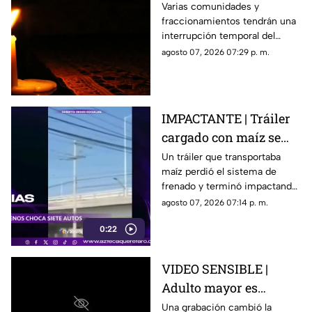
del suministro eléctrico
Varias comunidades y
fraccionamientos tendrán una
en Querétaro; estás
interrupción temporal del
serán las zonas
servicio eléctrico durante
agosto 07, 2026 07:29 p. m.
afectadas
ocho horas este sábado 8 de
agosto.
IMPACTANTE | Tráiler
cargado con maíz se
queda sin frenos y
Un tráiler que transportaba
maíz perdió el sistema de
embiste a siete
frenado y terminó impactando
vehículos
a siete vehículos que
agosto 07, 2026 07:14 p. m.
permanecían detenidos ante
0:22
un semáforo.
VIDEO SENSIBLE |
Adulto mayor es
atropell4do por tráiler;
Una grabación cambió la