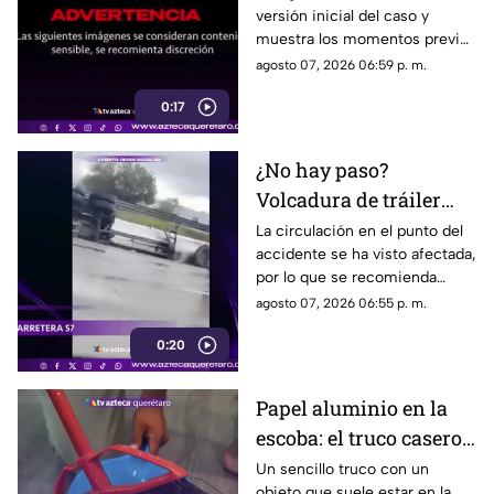
versión inicial del caso y
fue empujado antes de
muestra los momentos previos
m0rir
al atropellamiento ocurrido en
agosto 07, 2026 06:59 p. m.
la colonia Victoria.
0:17
¿No hay paso?
Volcadura de tráiler
colapsa este punto de la
La circulación en el punto del
accidente se ha visto afectada,
carretera 57
por lo que se recomienda
considerar tiempos de
agosto 07, 2026 06:55 p. m.
traslado.
0:20
Papel aluminio en la
escoba: el truco casero
que se volvió viral
Un sencillo truco con un
objeto que suele estar en la