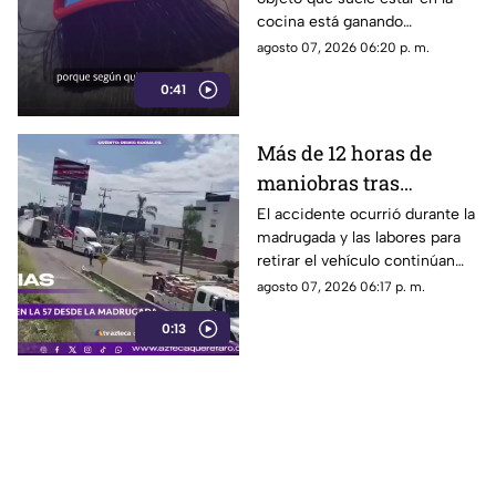
cocina está ganando
popularidad entre quienes
agosto 07, 2026 06:20 p. m.
buscan facilitar las labores de
0:41
limpieza en casa.
Más de 12 horas de
maniobras tras
volcadura de unidad
El accidente ocurrió durante la
madrugada y las labores para
pesada en la carretera
retirar el vehículo continúan
57
desde hace más de 12 horas en
agosto 07, 2026 06:17 p. m.
este tramo de la carretera 57.
0:13