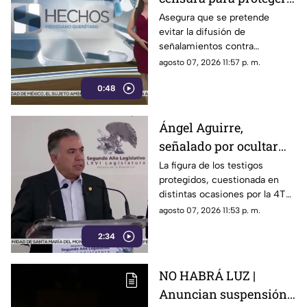
presuntos
Asegura que se pretende
evitar la difusión de
narcopolíticos
señalamientos contra
vinculados a la 4T
presuntos narcopolíticos
agosto 07, 2026 11:57 p. m.
vinculados a la 4T
0:48
Ángel Aguirre,
señalado por ocultar
evidencia del caso
La figura de los testigos
protegidos, cuestionada en
Ayotzinapa
distintas ocasiones por la 4T
cuando es utilizada por
agosto 07, 2026 11:53 p. m.
autoridades de Estados
2:34
Unidos, ahora forma parte de
los elementos de la
investigación contra el
NO HABRÁ LUZ |
exgobernador
Anuncian suspensión