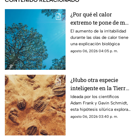
CONTENIDO RELACIONADO
¿Por qué el calor
extremo te pone de mal
humor y te agota? Los
El aumento de la irritabilidad
durante las olas de calor tiene
efectos reales de las
una explicación biológica
altas temperaturas en
agosto 06, 2026 04:05 p. m.
el cuerpo
¿Hubo otra especie
inteligente en la Tierra
antes que nosotros? Lo
Ideada por los científicos
Adam Frank y Gavin Schmidt,
que dice la ciencia
esta hipótesis silúrica explora
sobre la hipótesis
si una sociedad tecnológica
agosto 06, 2026 03:40 p. m.
silúrica
previa a la nuestra pudo haber
habitado la Tierra