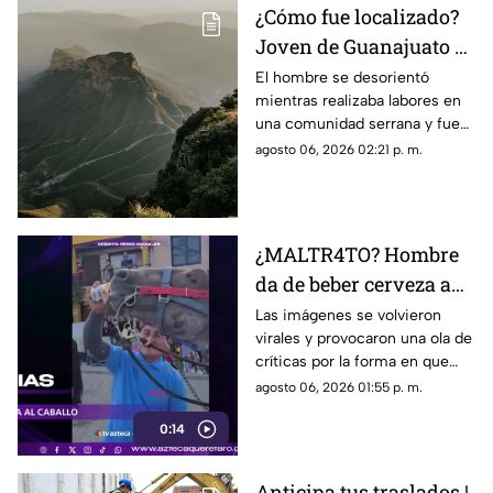
¿Cómo fue localizado?
Joven de Guanajuato es
encontrado en la Sierra
El hombre se desorientó
mientras realizaba labores en
Gorda de Querétaro
una comunidad serrana y fue
encontrado durante la noche
agosto 06, 2026 02:21 p. m.
sin presentar lesiones.
¿MALTR4TO? Hombre
da de beber cerveza a
caballo tras desfile; así
Las imágenes se volvieron
virales y provocaron una ola de
reaccionó el animal
críticas por la forma en que
fue tratado el animal al
agosto 06, 2026 01:55 p. m.
terminar un recorrido.
0:14
Anticipa tus traslados |