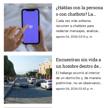
¿Hablas con la persona
o con chatbots? La
verdad sobre el
Cada vez más solteros
recurren a chatbots para
‘Chatfishing’ en el
redactar mensajes, analizar
coqueteo digital
perfiles y coquetear en
agosto 06, 2026 03:10 p. m.
plataformas de citas
Encuentran sin vida a
un hombre dentro de
una casa en esta zona
El hallazgo ocurrió al interior
de un domicilio y, de manera
de Querétaro
preliminar, no se observaron
huellas de violencia en el
agosto 06, 2026 02:42 p. m.
cuerpo.