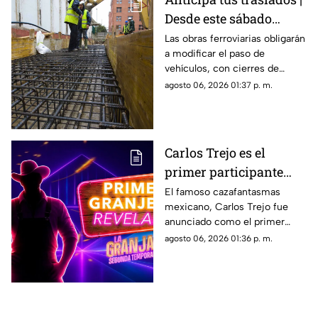
Desde este sábado
cambiará por completo
Las obras ferroviarias obligarán
a modificar el paso de
la circulación en
vehículos, con cierres de
Bernardo Quintana
carriles y circulación en
agosto 06, 2026 01:37 p. m.
contraflujo.
Carlos Trejo es el
primer participante
confirmado para la
El famoso cazafantasmas
mexicano, Carlos Trejo fue
segunda temporada de
anunciado como el primer
'La Granja VIP’
granjero oficial del reality show
agosto 06, 2026 01:36 p. m.