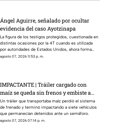
Ángel Aguirre, señalado por ocultar
evidencia del caso Ayotzinapa
La figura de los testigos protegidos, cuestionada en
distintas ocasiones por la 4T cuando es utilizada
por autoridades de Estados Unidos, ahora forma
parte de los elementos de la investigación contra el
agosto 07, 2026 11:53 p. m.
exgobernador
IMPACTANTE | Tráiler cargado con
maíz se queda sin frenos y embiste a
siete vehículos
Un tráiler que transportaba maíz perdió el sistema
de frenado y terminó impactando a siete vehículos
que permanecían detenidos ante un semáforo.
agosto 07, 2026 07:14 p. m.