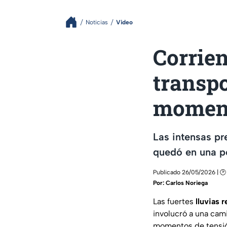
Noticias
Video
Corrien
transpo
moment
Las intensas pr
quedó en una p
Publicado 26/05/2026 | 🕑
Por:
Carlos Noriega
Las fuertes
lluvias 
involucró a una cam
momentos de tensión