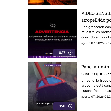
VIDEO SENSIBL
atropell4do po
antes de m0ri
Una grabación camb
muestra los momen
ocurrido en la colo
agosto 07, 2026 06:5
0:17
Papel aluminio
casero que se 
Un sencillo truco 
la cocina está gan
buscan facilitar la
agosto 07, 2026 06:2
0:41