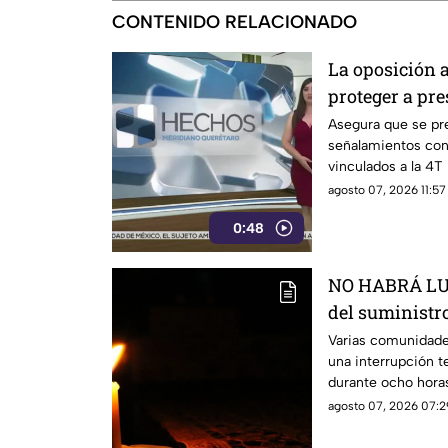
CONTENIDO RELACIONADO
La oposición 
proteger a pre
vinculados a 
Asegura que se pre
señalamientos cont
vinculados a la 4T
agosto 07, 2026 11:57
0:48
NO HABRÁ LUZ
del suministro
estás serán la
Varias comunidade
una interrupción t
durante ocho hora
agosto 07, 2026 07:2