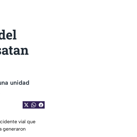
del
satan
 una unidad
.
cidente vial que
ua generaron