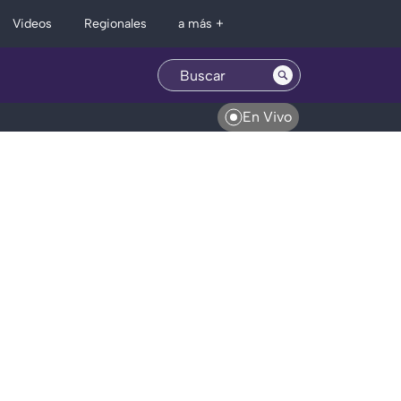
Regionales
Videos
a más +
En Vivo