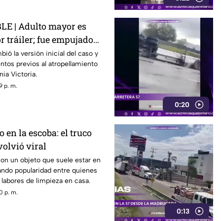
E | Adulto mayor es
r tráiler; fue empujado
r
ió la versión inicial del caso y
tos previos al atropellamiento
nia Victoria.
9 p. m.
0:20
 en la escoba: el truco
volvió viral
con un objeto que suele estar en
ando popularidad entre quienes
s labores de limpieza en casa.
0 p. m.
0:13