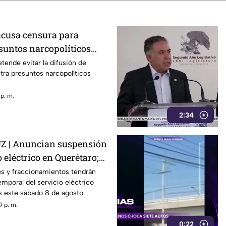
acusa censura para
suntos narcopolíticos
la 4T
tende evitar la difusión de
ra presuntos narcopolíticos
 p. m.
2:34
 | Anuncian suspensión
 eléctrico en Querétaro;
s zonas afectadas
s y fraccionamientos tendrán
emporal del servicio eléctrico
s este sábado 8 de agosto.
9 p. m.
0:22