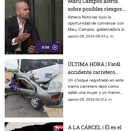
Maru Campos alerta
sobre posibles riesgos
para la libertad de
Azteca Noticias tuvo la
oportunidad de conversar con
expresión
Maru Campos, gobernadora de
Chihuahua, quien habló sobre
agosto 08, 2026 08:03 p. m.
los nuevos lineamientos que,
0:58
de acuerdo con su postura,
podrían representar un riesgo
para la libertad de expresión
ÚLTIMA HORA | Fat4l
accidente carretero
deja una mujer y un
Un choque registrado en este
tramo carretero dejó como
niño mu3rtos en San
saldo una mujer y un menor
Juan del Río
sin vida, además de una
agosto 08, 2026 06:31 p. m.
persona lesionada.
A LA CÁRCEL | Él es el