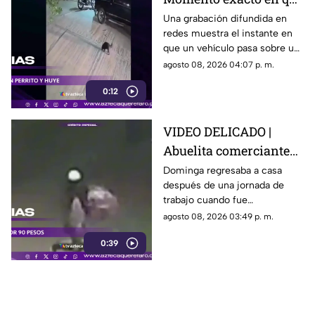
camioneta atropella a
Una grabación difundida en
redes muestra el instante en
un perro y conductor
que un vehículo pasa sobre un
escapa
perro y continúa su camino sin
agosto 08, 2026 04:07 p. m.
detenerse.
0:12
VIDEO DELICADO |
Abuelita comerciante
es as3sin4da en Puebla
Dominga regresaba a casa
después de una jornada de
por 90 pesos
trabajo cuando fue
interceptada por un hombre
agosto 08, 2026 03:49 p. m.
que presuntamente le quitó el
0:39
dinero que llevaba.