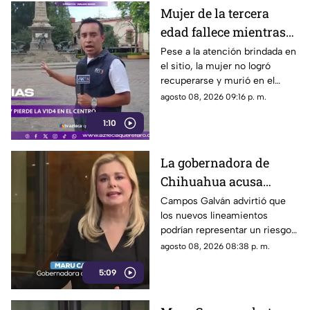
Mujer de la tercera
edad fallece mientras
caminaba por el Centro
Pese a la atención brindada en
el sitio, la mujer no logró
de Querétaro
recuperarse y murió en el
lugar.
agosto 08, 2026 09:16 p. m.
1:10
La gobernadora de
Chihuahua acusa
posible censura
Campos Galván advirtió que
los nuevos lineamientos
impulsada desde el
podrían representar un riesgo
Gobierno Federal
para la libertad de expresión
agosto 08, 2026 08:38 p. m.
5:09