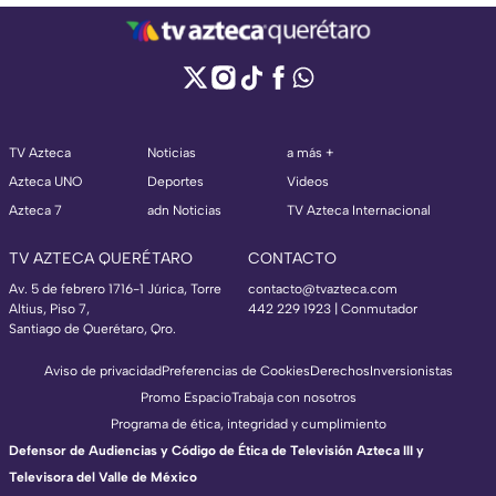
TV Azteca
Noticias
a más +
Azteca UNO
Deportes
Videos
Azteca 7
adn Noticias
TV Azteca Internacional
TV AZTECA QUERÉTARO
CONTACTO
Av. 5 de febrero 1716-1 Júrica, Torre
contacto@tvazteca.com
Altius, Piso 7,
442 229 1923 | Conmutador
Santiago de Querétaro, Qro.
Aviso de privacidad
Preferencias de Cookies
Derechos
Inversionistas
Promo Espacio
Trabaja con nosotros
Programa de ética, integridad y cumplimiento
Defensor de Audiencias y Código de Ética de Televisión Azteca III y
Televisora del Valle de México