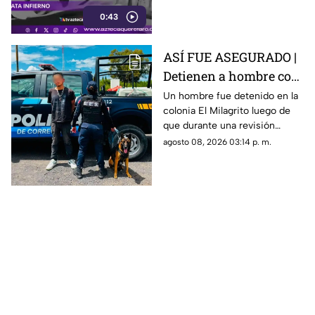
entre residentes y personal de
0:43
emergencia.
ASÍ FUE ASEGURADO |
Detienen a hombre con
un arma artesanal y
Un hombre fue detenido en la
colonia El Milagrito luego de
llaves limadas
que durante una revisión
preventiva le encontraran un
agosto 08, 2026 03:14 p. m.
arma de fuego de fabricación
artesanal y llaves limadas.