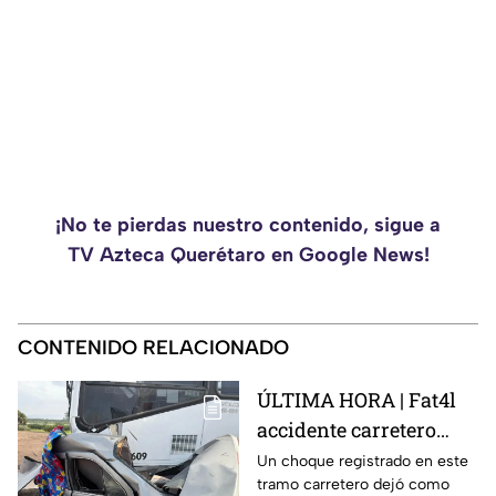
¡No te pierdas nuestro contenido, sigue a
TV Azteca Querétaro en Google News!
CONTENIDO RELACIONADO
ÚLTIMA HORA | Fat4l
accidente carretero
deja una mujer y un
Un choque registrado en este
tramo carretero dejó como
niño mu3rtos en San