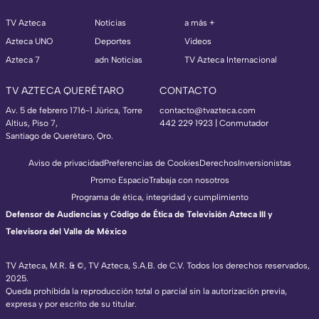
TV Azteca
Noticias
a más +
Azteca UNO
Deportes
Videos
Azteca 7
adn Noticias
TV Azteca Internacional
TV AZTECA QUERÉTARO
CONTACTO
Av. 5 de febrero 1716-1 Júrica, Torre
contacto@tvazteca.com
Altius, Piso 7,
442 229 1923 | Conmutador
Santiago de Querétaro, Qro.
Aviso de privacidad
Preferencias de Cookies
Derechos
Inversionistas
Promo Espacio
Trabaja con nosotros
Programa de ética, integridad y cumplimiento
Defensor de Audiencias y Código de Ética de Televisión Azteca III y
Televisora del Valle de México
TV Azteca, M.R. & ©, TV Azteca, S.A.B. de C.V. Todos los derechos reservados,
2025.
Queda prohibida la reproducción total o parcial sin la autorización previa,
expresa y por escrito de su titular.