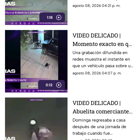
su camioneta
obligaron a un conductor y a
agosto 08, 2026 04:21 p. m.
su acompañante a bajar del
1:18
vehículo.
VIDEO DELICADO |
Momento exacto en que
camioneta atropella a
Una grabación difundida en
redes muestra el instante en
un perro y conductor
que un vehículo pasa sobre un
escapa
perro y continúa su camino sin
agosto 08, 2026 04:07 p. m.
detenerse.
0:12
VIDEO DELICADO |
Abuelita comerciante
es as3sin4da en Puebla
Dominga regresaba a casa
después de una jornada de
por 90 pesos
trabajo cuando fue
interceptada por un hombre