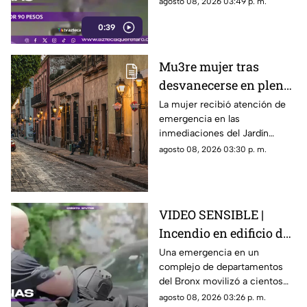
agosto 08, 2026 03:49 p. m.
que presuntamente le quitó el
0:39
dinero que llevaba.
Mu3re mujer tras
desvanecerse en plena
vía pública en el Centro
La mujer recibió atención de
emergencia en las
Histórico de Querétaro
inmediaciones del Jardín
Corregidora, pero los
agosto 08, 2026 03:30 p. m.
paramédicos confirmaron que
ya no contaba con signos
vitales.
VIDEO SENSIBLE |
Incendio en edificio de
Nueva York deja un
Una emergencia en un
complejo de departamentos
mu3rto y 14 heridos
del Bronx movilizó a cientos
de bomberos y dejó víctimas
agosto 08, 2026 03:26 p. m.