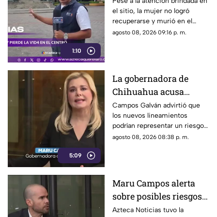
caminaba por el Centro
Pese a la atención brindada en
el sitio, la mujer no logró
de Querétaro
recuperarse y murió en el
lugar.
agosto 08, 2026 09:16 p. m.
1:10
La gobernadora de
Chihuahua acusa
posible censura
Campos Galván advirtió que
los nuevos lineamientos
impulsada desde el
podrían representar un riesgo
Gobierno Federal
para la libertad de expresión
agosto 08, 2026 08:38 p. m.
5:09
Maru Campos alerta
sobre posibles riesgos
para la libertad de
Azteca Noticias tuvo la