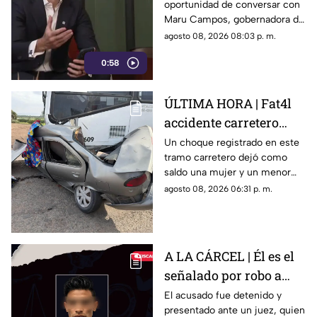
oportunidad de conversar con
expresión
Maru Campos, gobernadora de
Chihuahua, quien habló sobre
agosto 08, 2026 08:03 p. m.
los nuevos lineamientos que,
0:58
de acuerdo con su postura,
podrían representar un riesgo
para la libertad de expresión
ÚLTIMA HORA | Fat4l
accidente carretero
deja una mujer y un
Un choque registrado en este
tramo carretero dejó como
niño mu3rtos en San
saldo una mujer y un menor
Juan del Río
sin vida, además de una
agosto 08, 2026 06:31 p. m.
persona lesionada.
A LA CÁRCEL | Él es el
señalado por robo a
una casa en Santa Rosa
El acusado fue detenido y
presentado ante un juez, quien
Jáuregui