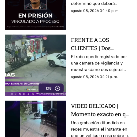
determinó que deberá
permanecer en prisión
agosto 08, 2026 04:40 p. m.
preventiva mientras avanza la
investigación.
FRENTE A LOS
CLIENTES | Dos
hombres enc4ñonan a
El robo quedó registrado por
una cámara de vigilancia y
conductor y se llevan
muestra cómo dos sujetos
su camioneta
obligaron a un conductor y a
agosto 08, 2026 04:21 p. m.
su acompañante a bajar del
1:18
vehículo.
VIDEO DELICADO |
Momento exacto en que
camioneta atropella a
Una grabación difundida en
redes muestra el instante en
un perro y conductor
que un vehículo pasa sobre un