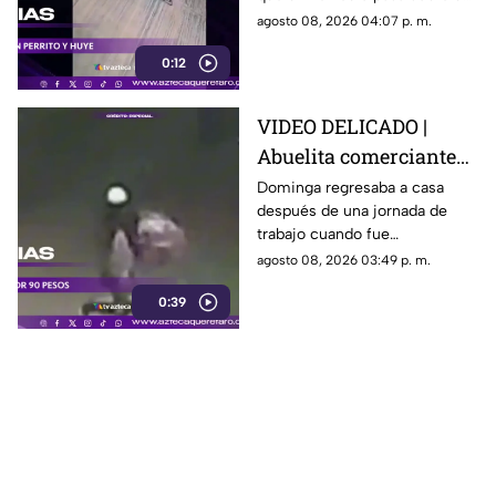
escapa
perro y continúa su camino sin
agosto 08, 2026 04:07 p. m.
detenerse.
0:12
VIDEO DELICADO |
Abuelita comerciante
es as3sin4da en Puebla
Dominga regresaba a casa
después de una jornada de
por 90 pesos
trabajo cuando fue
interceptada por un hombre
agosto 08, 2026 03:49 p. m.
que presuntamente le quitó el
0:39
dinero que llevaba.