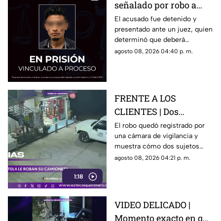
señalado por robo a
una casa en Santa Rosa
El acusado fue detenido y
presentado ante un juez, quien
Jáuregui
determinó que deberá
permanecer en prisión
agosto 08, 2026 04:40 p. m.
preventiva mientras avanza la
investigación.
FRENTE A LOS
CLIENTES | Dos
hombres enc4ñonan a
El robo quedó registrado por
una cámara de vigilancia y
conductor y se llevan
muestra cómo dos sujetos
su camioneta
obligaron a un conductor y a
agosto 08, 2026 04:21 p. m.
su acompañante a bajar del
1:18
vehículo.
VIDEO DELICADO |
Momento exacto en que