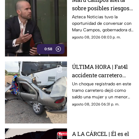
sobre posibles riesgos
para la libertad de
Azteca Noticias tuvo la
oportunidad de conversar con
expresión
Maru Campos, gobernadora de
Chihuahua, quien habló sobre
agosto 08, 2026 08:03 p. m.
los nuevos lineamientos que,
0:58
de acuerdo con su postura,
podrían representar un riesgo
para la libertad de expresión
ÚLTIMA HORA | Fat4l
accidente carretero
deja una mujer y un
Un choque registrado en este
tramo carretero dejó como
niño mu3rtos en San
saldo una mujer y un menor
Juan del Río
sin vida, además de una
agosto 08, 2026 06:31 p. m.
persona lesionada.
A LA CÁRCEL | Él es el