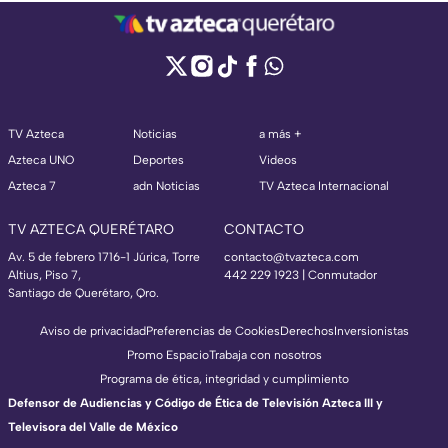
TV Azteca
Noticias
a más +
Azteca UNO
Deportes
Videos
Azteca 7
adn Noticias
TV Azteca Internacional
TV AZTECA QUERÉTARO
CONTACTO
Av. 5 de febrero 1716-1 Júrica, Torre
contacto@tvazteca.com
Altius, Piso 7,
442 229 1923 | Conmutador
Santiago de Querétaro, Qro.
Aviso de privacidad
Preferencias de Cookies
Derechos
Inversionistas
Promo Espacio
Trabaja con nosotros
Programa de ética, integridad y cumplimiento
Defensor de Audiencias y Código de Ética de Televisión Azteca III y
Televisora del Valle de México