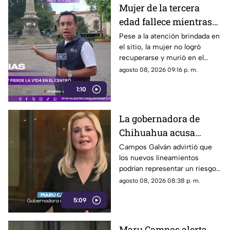
Mujer de la tercera
edad fallece mientras
caminaba por el Centro
Pese a la atención brindada en
el sitio, la mujer no logró
de Querétaro
recuperarse y murió en el
lugar.
agosto 08, 2026 09:16 p. m.
1:10
La gobernadora de
Chihuahua acusa
posible censura
Campos Galván advirtió que
los nuevos lineamientos
impulsada desde el
podrían representar un riesgo
Gobierno Federal
para la libertad de expresión
agosto 08, 2026 08:38 p. m.
5:09
Maru Campos alerta