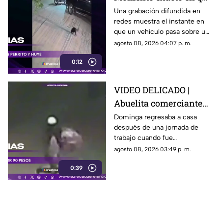
camioneta atropella a
Una grabación difundida en
redes muestra el instante en
un perro y conductor
que un vehículo pasa sobre un
escapa
perro y continúa su camino sin
agosto 08, 2026 04:07 p. m.
detenerse.
0:12
VIDEO DELICADO |
Abuelita comerciante
es as3sin4da en Puebla
Dominga regresaba a casa
después de una jornada de
por 90 pesos
trabajo cuando fue
interceptada por un hombre
agosto 08, 2026 03:49 p. m.
que presuntamente le quitó el
0:39
dinero que llevaba.