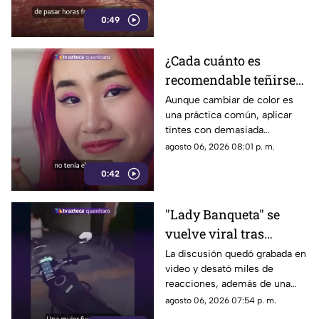
menos tiempo al aire libre
0:49
también influye en su
desarrollo.
¿Cada cuánto es
recomendable teñirse
el cabello?
Aunque cambiar de color es
una práctica común, aplicar
Especialistas explican
tintes con demasiada
por qué hacerlo
frecuencia puede afectar la
agosto 06, 2026 08:01 p. m.
seguido puede dañarlo
salud del cabello y del cuero
0:42
cabelludo.
"Lady Banqueta" se
vuelve viral tras
confrontar a un
La discusión quedó grabada en
video y desató miles de
repartidor; así fue el
reacciones, además de una
momento
muestra de apoyo de
agosto 06, 2026 07:54 p. m.
repartidores hacia el