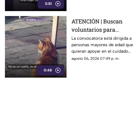
0:51
trabajador.
ATENCIÓN | Buscan
voluntarios para
cuidar gatos en una
La convocatoria está dirigida a
personas mayores de edad que
isla de Grecia
quieran apoyar en el cuidado
de gatos rescatados mientras
agosto 06, 2026 07:49 p. m.
viven temporalmente en una
0:48
isla griega.