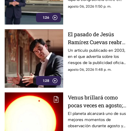
discurso de austeridad
agosto 06, 2026 11:50 p. m.
promovido por Morena y las
1:26
acciones de algunos de sus
representantes
El pasado de Jesús
Ramírez Cuevas reabre
el debate sobre la
Un artículo publicado en 2003,
en el que advertía sobre los
censura
riesgos de la publicidad oficial
y la censura a los medios
agosto 06, 2026 11:48 p. m.
1:28
Venus brillará como
pocas veces en agosto;
a esta hora podrás
El planeta alcanzará uno de sus
mejores momentos de
verlo durante este mes
observación durante agosto y