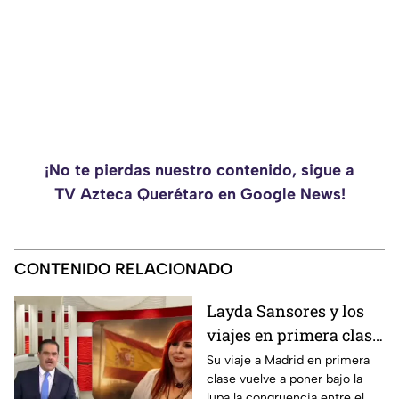
¡No te pierdas nuestro contenido, sigue a
TV Azteca Querétaro en Google News!
CONTENIDO RELACIONADO
Layda Sansores y los
viajes en primera clase
que reavivan el debate
Su viaje a Madrid en primera
clase vuelve a poner bajo la
sobre la austeridad
lupa la congruencia entre el