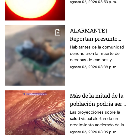
podrá distinguirse sin
agosto 06, 2026 08:53 p. m.
necesidad de telescopio.
ALARMANTE |
Reportan presunto
env3nen4miento de al
Habitantes de la comunidad
denunciaron la muerte de
menos 23 perros en
decenas de caninos y
esta zona de Querétaro:
solicitaron que se esclarezcan
agosto 06, 2026 08:38 p. m.
IMAGENES SENSIBLES
los hechos para identificar a
los posibles responsables.
Más de la mitad de la
población podría ser
miope en 2050;
Las proyecciones sobre la
salud visual alertan de un
especialistas advierten
crecimiento acelerado de la
las causas
miopía y señalan que pasar
agosto 06, 2026 08:09 p. m.