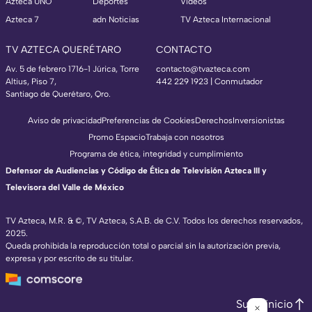
Azteca UNO
Deportes
Videos
Azteca 7
adn Noticias
TV Azteca Internacional
TV AZTECA QUERÉTARO
CONTACTO
Av. 5 de febrero 1716-1 Júrica, Torre
contacto@tvazteca.com
Altius, Piso 7,
442 229 1923 | Conmutador
Santiago de Querétaro, Qro.
Aviso de privacidad
Preferencias de Cookies
Derechos
Inversionistas
Promo Espacio
Trabaja con nosotros
Programa de ética, integridad y cumplimiento
Defensor de Audiencias y Código de Ética de Televisión Azteca III y
Televisora del Valle de México
TV Azteca, M.R. & ©, TV Azteca, S.A.B. de C.V. Todos los derechos reservados,
2025.
Queda prohibida la reproducción total o parcial sin la autorización previa,
expresa y por escrito de su titular.
Subir inicio