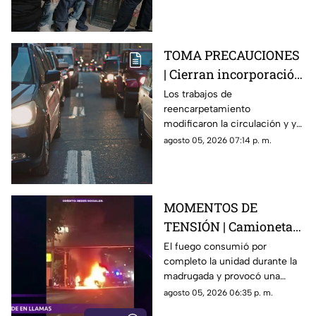
recibir atención médica.
TOMA PRECAUCIONES
| Cierran incorporación
hacia la carretera 57;
Los trabajos de
reencarpetamiento
esta es la zona afectada
modificaron la circulación y ya
generan carga vehicular en el
agosto 05, 2026 07:14 p. m.
acceso con dirección a la
capital queretana.
MOMENTOS DE
TENSIÓN | Camioneta
termina calcinada
El fuego consumió por
completo la unidad durante la
sobre avenida
madrugada y provocó una
Constituyentes; así se
intensa movilización en una de
agosto 05, 2026 06:35 p. m.
vivió el momento
las vialidades más transitadas