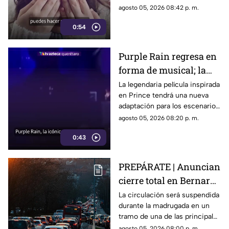
por largos periodos puede
agosto 05, 2026 08:42 p. m.
influir en el sueño, el estrés y
0:54
la energía diaria.
Purple Rain regresa en
forma de musical; la
historia de Prince
La legendaria película inspirada
en Prince tendrá una nueva
llegará renovada
adaptación para los escenarios
con un enfoque distinto al de
agosto 05, 2026 08:20 p. m.
la cinta original.
0:43
PREPÁRATE | Anuncian
cierre total en Bernardo
Quintana; este será el
La circulación será suspendida
durante la madrugada en un
horario
tramo de una de las principales
vialidades de Querétaro.
agosto 05, 2026 08:00 p. m.