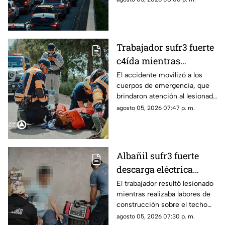
Trabajador sufr3 fuerte
c4ída mientras
trabajaba en Guadalupe
El accidente movilizó a los
cuerpos de emergencia, que
La Venta
brindaron atención al lesionado
antes de trasladarlo a un
agosto 05, 2026 07:47 p. m.
hospital para su valoración.
Albañil sufr3 fuerte
descarga eléctrica
mientras trabajaba en
El trabajador resultó lesionado
mientras realizaba labores de
una azotea de San José
construcción sobre el techo
Buenavista
de una vivienda y tuvo que
agosto 05, 2026 07:30 p. m.