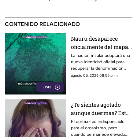
CONTENIDO RELACIONADO
Nauru desaparece
oficialmente del mapa:
el pequeño país cambia
La nación insular adoptará una
nueva identidad oficial para
de nombre
recuperar la denominación
utilizada por sus propios
agosto 05, 2026 08:55 p. m.
habitantes desde hace
0:43
generaciones.
¿Te sientes agotado
aunque duermas? Estos
hábitos pueden ayudar
El cortisol es indispensable
para el organismo, pero
a regular el cortisol
cuando permanece elevado