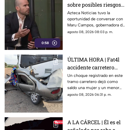
sobre posibles riesgos
para la libertad de
Azteca Noticias tuvo la
oportunidad de conversar con
expresión
Maru Campos, gobernadora de
Chihuahua, quien habló sobre
agosto 08, 2026 08:03 p. m.
los nuevos lineamientos que,
0:58
de acuerdo con su postura,
podrían representar un riesgo
para la libertad de expresión
ÚLTIMA HORA | Fat4l
accidente carretero
deja una mujer y un
Un choque registrado en este
tramo carretero dejó como
niño mu3rtos en San
saldo una mujer y un menor
Juan del Río
sin vida, además de una
agosto 08, 2026 06:31 p. m.
persona lesionada.
A LA CÁRCEL | Él es el