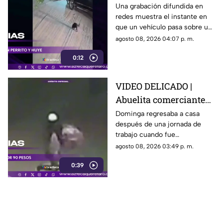
camioneta atropella a
Una grabación difundida en
redes muestra el instante en
un perro y conductor
que un vehículo pasa sobre un
escapa
perro y continúa su camino sin
agosto 08, 2026 04:07 p. m.
detenerse.
0:12
VIDEO DELICADO |
Abuelita comerciante
es as3sin4da en Puebla
Dominga regresaba a casa
después de una jornada de
por 90 pesos
trabajo cuando fue
interceptada por un hombre
agosto 08, 2026 03:49 p. m.
que presuntamente le quitó el
0:39
dinero que llevaba.