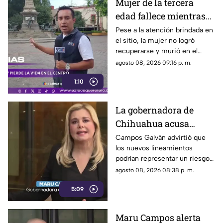
Mujer de la tercera
edad fallece mientras
caminaba por el Centro
Pese a la atención brindada en
el sitio, la mujer no logró
de Querétaro
recuperarse y murió en el
lugar.
agosto 08, 2026 09:16 p. m.
1:10
La gobernadora de
Chihuahua acusa
posible censura
Campos Galván advirtió que
los nuevos lineamientos
impulsada desde el
podrían representar un riesgo
Gobierno Federal
para la libertad de expresión
agosto 08, 2026 08:38 p. m.
5:09
Maru Campos alerta