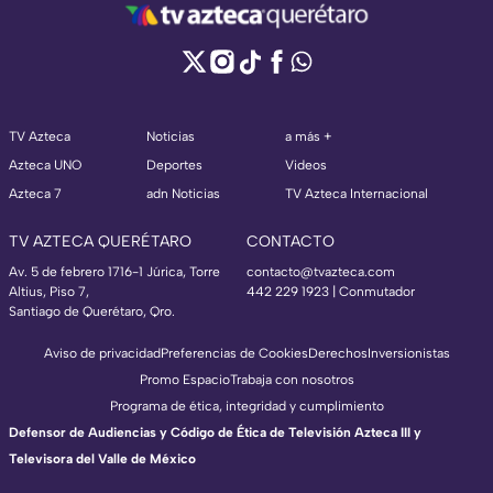
TV Azteca
Noticias
a más +
Azteca UNO
Deportes
Videos
Azteca 7
adn Noticias
TV Azteca Internacional
TV AZTECA QUERÉTARO
CONTACTO
Av. 5 de febrero 1716-1 Júrica, Torre
contacto@tvazteca.com
Altius, Piso 7,
442 229 1923 | Conmutador
Santiago de Querétaro, Qro.
Aviso de privacidad
Preferencias de Cookies
Derechos
Inversionistas
Promo Espacio
Trabaja con nosotros
Programa de ética, integridad y cumplimiento
Defensor de Audiencias y Código de Ética de Televisión Azteca III y
Televisora del Valle de México