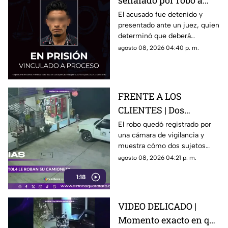
señalado por robo a
una casa en Santa Rosa
El acusado fue detenido y
presentado ante un juez, quien
Jáuregui
determinó que deberá
permanecer en prisión
agosto 08, 2026 04:40 p. m.
preventiva mientras avanza la
investigación.
FRENTE A LOS
CLIENTES | Dos
hombres enc4ñonan a
El robo quedó registrado por
una cámara de vigilancia y
conductor y se llevan
muestra cómo dos sujetos
su camioneta
obligaron a un conductor y a
agosto 08, 2026 04:21 p. m.
su acompañante a bajar del
1:18
vehículo.
VIDEO DELICADO |
Momento exacto en que