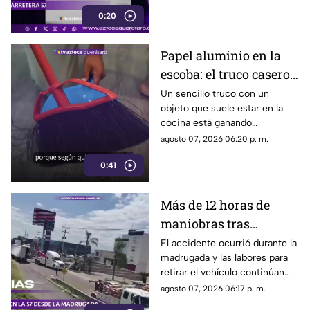
traslado.
0:20
Papel aluminio en la
escoba: el truco casero
que se volvió viral
Un sencillo truco con un
objeto que suele estar en la
cocina está ganando
popularidad entre quienes
agosto 07, 2026 06:20 p. m.
buscan facilitar las labores de
0:41
limpieza en casa.
Más de 12 horas de
maniobras tras
volcadura de unidad
El accidente ocurrió durante la
madrugada y las labores para
pesada en la carretera
retirar el vehículo continúan
57
desde hace más de 12 horas en
agosto 07, 2026 06:17 p. m.
este tramo de la carretera 57.