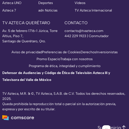
Azteca UNO
Deportes
Videos
Azteca 7
adn Noticias
TV Azteca Internacional
TV AZTECA QUERÉTARO
CONTACTO
Av. 5 de febrero 1716-1 Júrica, Torre
contacto@tvazteca.com
Altius, Piso 7,
442 229 1923 | Conmutador
Santiago de Querétaro, Qro.
Aviso de privacidad
Preferencias de Cookies
Derechos
Inversionistas
Promo Espacio
Trabaja con nosotros
Programa de ética, integridad y cumplimiento
Defensor de Audiencias y Código de Ética de Televisión Azteca III y
Televisora del Valle de México
TV Azteca, M.R. & ©, TV Azteca, S.A.B. de C.V. Todos los derechos reservados,
2025.
Queda prohibida la reproducción total o parcial sin la autorización previa,
expresa y por escrito de su titular.
Subir inicio