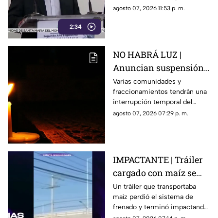
cuando es utilizada por
agosto 07, 2026 11:53 p. m.
autoridades de Estados
2:34
Unidos, ahora forma parte de
los elementos de la
investigación contra el
NO HABRÁ LUZ |
exgobernador
Anuncian suspensión
del suministro eléctrico
Varias comunidades y
fraccionamientos tendrán una
en Querétaro; estás
interrupción temporal del
serán las zonas
servicio eléctrico durante
agosto 07, 2026 07:29 p. m.
afectadas
ocho horas este sábado 8 de
agosto.
IMPACTANTE | Tráiler
cargado con maíz se
queda sin frenos y
Un tráiler que transportaba
maíz perdió el sistema de
embiste a siete
frenado y terminó impactando
vehículos
a siete vehículos que