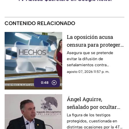
CONTENIDO RELACIONADO
La oposición acusa
censura para proteger a
presuntos
Asegura que se pretende
evitar la difusión de
narcopolíticos
señalamientos contra
vinculados a la 4T
presuntos narcopolíticos
agosto 07, 2026 11:57 p. m.
vinculados a la 4T
0:48
Ángel Aguirre,
señalado por ocultar
evidencia del caso
La figura de los testigos
protegidos, cuestionada en
Ayotzinapa
distintas ocasiones por la 4T