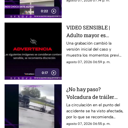
agosto 07, 2026 07:14 p. m.
permanecían detenidos ante
0:22
un semáforo.
VIDEO SENSIBLE |
Adulto mayor es
atropell4do por tráiler;
Una grabación cambió la
versión inicial del caso y
fue empujado antes de
muestra los momentos previos
m0rir
al atropellamiento ocurrido en
agosto 07, 2026 06:59 p. m.
la colonia Victoria.
0:17
¿No hay paso?
Volcadura de tráiler
colapsa este punto de la
La circulación en el punto del
accidente se ha visto afectada,
carretera 57
por lo que se recomienda
considerar tiempos de
agosto 07, 2026 06:55 p. m.