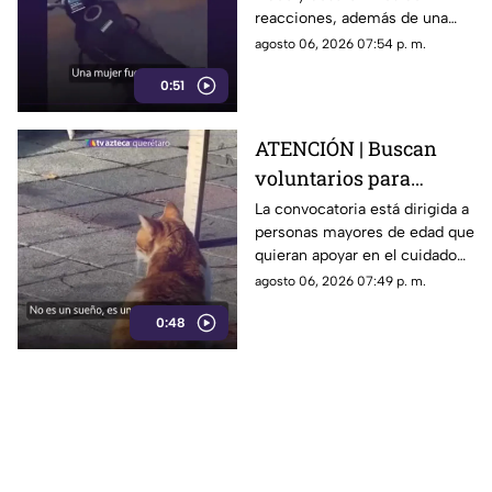
repartidor; así fue el
reacciones, además de una
momento
muestra de apoyo de
agosto 06, 2026 07:54 p. m.
repartidores hacia el
0:51
trabajador.
ATENCIÓN | Buscan
voluntarios para
cuidar gatos en una
La convocatoria está dirigida a
personas mayores de edad que
isla de Grecia
quieran apoyar en el cuidado
de gatos rescatados mientras
agosto 06, 2026 07:49 p. m.
viven temporalmente en una
0:48
isla griega.