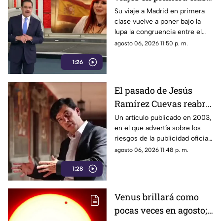
que reavivan el debate
Su viaje a Madrid en primera
clase vuelve a poner bajo la
sobre la austeridad
lupa la congruencia entre el
discurso de austeridad
agosto 06, 2026 11:50 p. m.
promovido por Morena y las
1:26
acciones de algunos de sus
representantes
El pasado de Jesús
Ramírez Cuevas reabre
el debate sobre la
Un artículo publicado en 2003,
en el que advertía sobre los
censura
riesgos de la publicidad oficial
y la censura a los medios
agosto 06, 2026 11:48 p. m.
1:28
Venus brillará como
pocas veces en agosto;