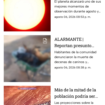
a esta hora podrás
El planeta alcanzará uno de sus
mejores momentos de
verlo durante este mes
observación durante agosto y
podrá distinguirse sin
agosto 06, 2026 08:53 p. m.
necesidad de telescopio.
ALARMANTE |
Reportan presunto
env3nen4miento de al
Habitantes de la comunidad
denunciaron la muerte de
menos 23 perros en
decenas de caninos y
esta zona de Querétaro:
solicitaron que se esclarezcan
agosto 06, 2026 08:38 p. m.
IMAGENES SENSIBLES
los hechos para identificar a
los posibles responsables.
Más de la mitad de la
población podría ser
miope en 2050;
Las proyecciones sobre la