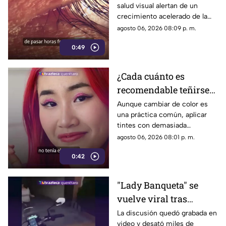
salud visual alertan de un
especialistas advierten
crecimiento acelerado de la
las causas
miopía y señalan que pasar
agosto 06, 2026 08:09 p. m.
menos tiempo al aire libre
0:49
también influye en su
desarrollo.
¿Cada cuánto es
recomendable teñirse
el cabello?
Aunque cambiar de color es
una práctica común, aplicar
Especialistas explican
tintes con demasiada
por qué hacerlo
frecuencia puede afectar la
agosto 06, 2026 08:01 p. m.
seguido puede dañarlo
salud del cabello y del cuero
0:42
cabelludo.
"Lady Banqueta" se
vuelve viral tras
confrontar a un
La discusión quedó grabada en
video y desató miles de