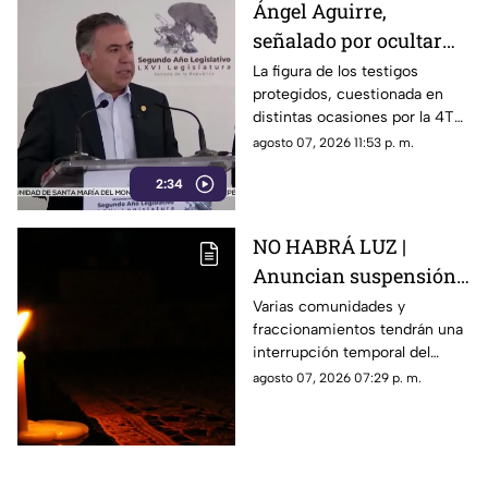
Ángel Aguirre,
señalado por ocultar
evidencia del caso
La figura de los testigos
protegidos, cuestionada en
Ayotzinapa
distintas ocasiones por la 4T
cuando es utilizada por
agosto 07, 2026 11:53 p. m.
autoridades de Estados
2:34
Unidos, ahora forma parte de
los elementos de la
investigación contra el
NO HABRÁ LUZ |
exgobernador
Anuncian suspensión
del suministro eléctrico
Varias comunidades y
fraccionamientos tendrán una
en Querétaro; estás
interrupción temporal del
serán las zonas
servicio eléctrico durante
agosto 07, 2026 07:29 p. m.
afectadas
ocho horas este sábado 8 de
agosto.