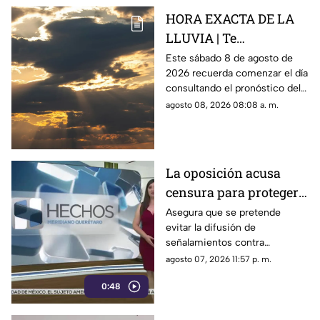
HORA EXACTA DE LA
LLUVIA | Te
compartimos el
Este sábado 8 de agosto de
2026 recuerda comenzar el día
pronóstico del clima
consultando el pronóstico del
HOY en Querétaro
clima en Querétaro.
agosto 08, 2026 08:08 a. m.
La oposición acusa
censura para proteger a
presuntos
Asegura que se pretende
evitar la difusión de
narcopolíticos
señalamientos contra
vinculados a la 4T
presuntos narcopolíticos
agosto 07, 2026 11:57 p. m.
vinculados a la 4T
0:48