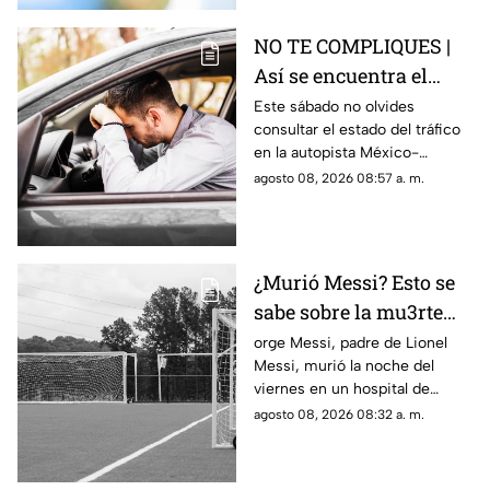
NO TE COMPLIQUES |
Así se encuentra el
tráfico HOY en la
Este sábado no olvides
consultar el estado del tráfico
autopista México
en la autopista México-
Querétaro
Querétaro.
agosto 08, 2026 08:57 a. m.
¿Murió Messi? Esto se
sabe sobre la mu3rte
del argentino
orge Messi, padre de Lionel
Messi, murió la noche del
viernes en un hospital de
Rosario, Argentina.
agosto 08, 2026 08:32 a. m.