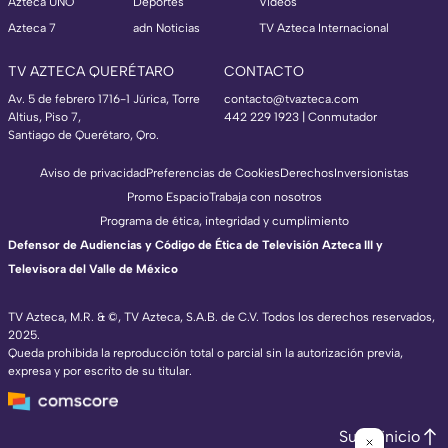
Azteca UNO
Deportes
Videos
Azteca 7
adn Noticias
TV Azteca Internacional
TV AZTECA QUERÉTARO
CONTACTO
Av. 5 de febrero 1716-1 Júrica, Torre
contacto@tvazteca.com
Altius, Piso 7,
442 229 1923 | Conmutador
Santiago de Querétaro, Qro.
Aviso de privacidad
Preferencias de Cookies
Derechos
Inversionistas
Promo Espacio
Trabaja con nosotros
Programa de ética, integridad y cumplimiento
Defensor de Audiencias y Código de Ética de Televisión Azteca III y
Televisora del Valle de México
TV Azteca, M.R. & ©, TV Azteca, S.A.B. de C.V. Todos los derechos reservados,
2025.
Queda prohibida la reproducción total o parcial sin la autorización previa,
expresa y por escrito de su titular.
Subir inicio