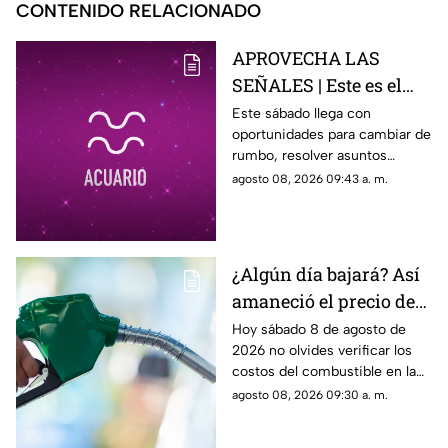
CONTENIDO RELACIONADO
APROVECHA LAS
SEÑALES | Este es el
horóscopo de hoy
Este sábado llega con
oportunidades para cambiar de
sábado 8 de agosto
rumbo, resolver asuntos
pendientes y prestar atención
agosto 08, 2026 09:43 a. m.
a las relaciones personales.
¿Algún día bajará? Así
amaneció el precio de
la gasolina HOY en
Hoy sábado 8 de agosto de
2026 no olvides verificar los
Querétaro
costos del combustible en la
entidad queretana
agosto 08, 2026 09:30 a. m.