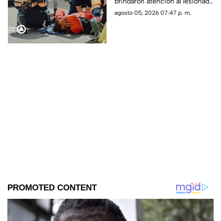
brindaron atención al lesionado
antes de trasladarlo a un
agosto 05, 2026 07:47 p. m.
hospital para su valoración.