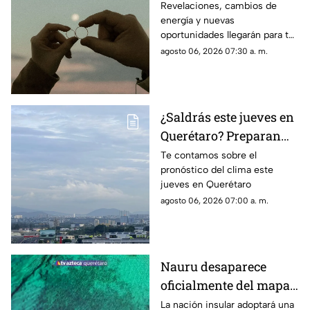
amor, dinero y salud
Revelaciones, cambios de
energía y nuevas
para cada signo
oportunidades llegarán para tu
signo en el horóscopo de este
agosto 06, 2026 07:30 a. m.
jueves
¿Saldrás este jueves en
Querétaro? Preparan
paraguas: se prevén
Te contamos sobre el
pronóstico del clima este
lluvias de hasta 55% y
jueves en Querétaro
contraste térmico
agosto 06, 2026 07:00 a. m.
Nauru desaparece
oficialmente del mapa:
el pequeño país cambia
La nación insular adoptará una