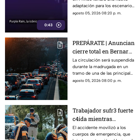
llegará renovada
adaptación para los escenarios
con un enfoque distinto al de
agosto 05, 2026 08:20 p. m.
la cinta original.
0:43
PREPÁRATE | Anuncian
cierre total en Bernardo
Quintana; este será el
La circulación será suspendida
durante la madrugada en un
horario
tramo de una de las principales
vialidades de Querétaro.
agosto 05, 2026 08:00 p. m.
Trabajador sufr3 fuerte
c4ída mientras
trabajaba en Guadalupe
El accidente movilizó a los
cuerpos de emergencia, que
La Venta