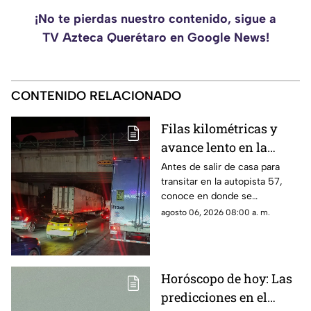
¡No te pierdas nuestro contenido, sigue a
TV Azteca Querétaro en Google News!
CONTENIDO RELACIONADO
Filas kilométricas y
avance lento en la
autopista 57: los tramos
Antes de salir de casa para
transitar en la autopista 57,
colapsados este jueves
conoce en donde se
6 de agosto
encuentran las zonas más
agosto 06, 2026 08:00 a. m.
complicadas este jueves
Horóscopo de hoy: Las
predicciones en el