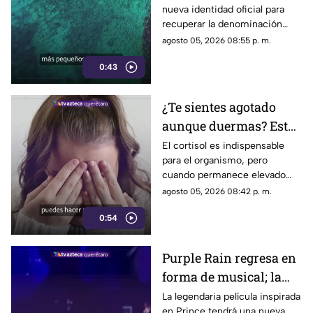
nueva identidad oficial para
de nombre
recuperar la denominación
utilizada por sus propios
agosto 05, 2026 08:55 p. m.
habitantes desde hace
0:43
generaciones.
¿Te sientes agotado
aunque duermas? Estos
hábitos pueden ayudar
El cortisol es indispensable
para el organismo, pero
a regular el cortisol
cuando permanece elevado
por largos periodos puede
agosto 05, 2026 08:42 p. m.
influir en el sueño, el estrés y
0:54
la energía diaria.
Purple Rain regresa en
forma de musical; la
historia de Prince
La legendaria película inspirada
en Prince tendrá una nueva