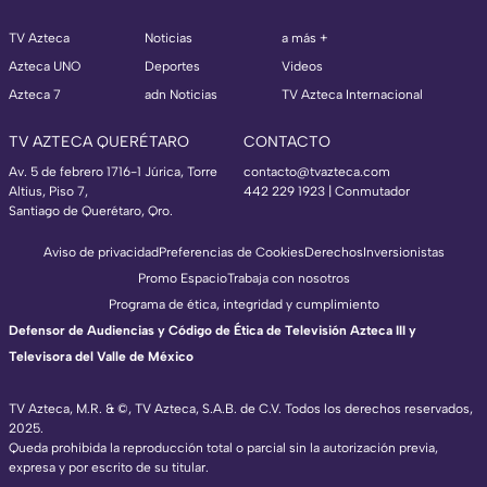
TV Azteca
Noticias
a más +
Azteca UNO
Deportes
Videos
Azteca 7
adn Noticias
TV Azteca Internacional
TV AZTECA QUERÉTARO
CONTACTO
Av. 5 de febrero 1716-1 Júrica, Torre
contacto@tvazteca.com
Altius, Piso 7,
442 229 1923 | Conmutador
Santiago de Querétaro, Qro.
Aviso de privacidad
Preferencias de Cookies
Derechos
Inversionistas
Promo Espacio
Trabaja con nosotros
Programa de ética, integridad y cumplimiento
Defensor de Audiencias y Código de Ética de Televisión Azteca III y
Televisora del Valle de México
TV Azteca, M.R. & ©, TV Azteca, S.A.B. de C.V. Todos los derechos reservados,
2025.
Queda prohibida la reproducción total o parcial sin la autorización previa,
expresa y por escrito de su titular.