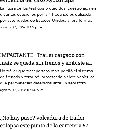
evidencia del caso Ayotzinapa
La figura de los testigos protegidos, cuestionada en
distintas ocasiones por la 4T cuando es utilizada
por autoridades de Estados Unidos, ahora forma
parte de los elementos de la investigación contra el
agosto 07, 2026 11:53 p. m.
exgobernador
IMPACTANTE | Tráiler cargado con
maíz se queda sin frenos y embiste a
siete vehículos
Un tráiler que transportaba maíz perdió el sistema
de frenado y terminó impactando a siete vehículos
que permanecían detenidos ante un semáforo.
agosto 07, 2026 07:14 p. m.
¿No hay paso? Volcadura de tráiler
colapsa este punto de la carretera 57