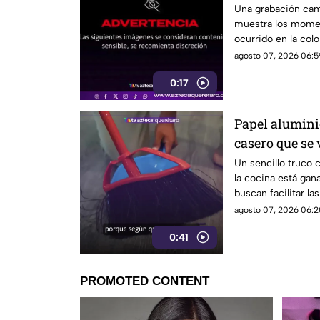
antes de m0ri
Una grabación camb
muestra los momen
ocurrido en la colo
agosto 07, 2026 06:5
0:17
Papel aluminio
casero que se 
Un sencillo truco 
la cocina está gan
buscan facilitar la
agosto 07, 2026 06:2
0:41