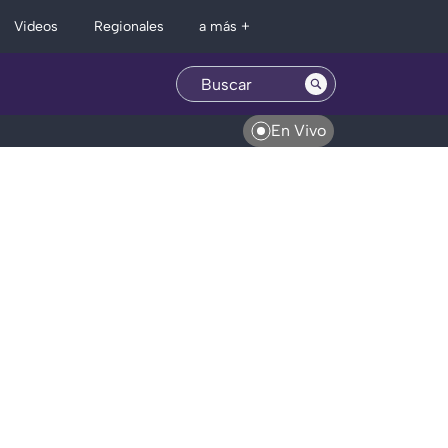
Regionales
Videos
a más +
En Vivo