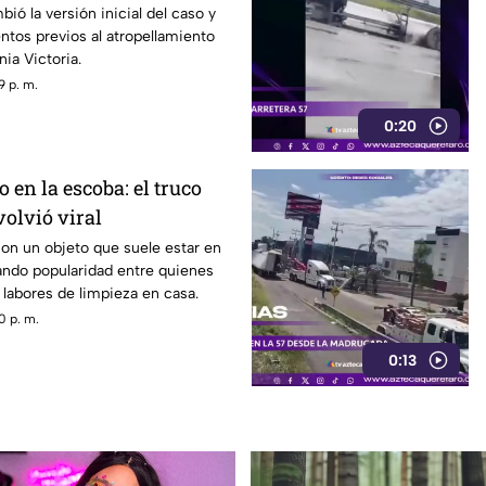
r
ió la versión inicial del caso y
tos previos al atropellamiento
nia Victoria.
9 p. m.
0:20
 en la escoba: el truco
volvió viral
con un objeto que suele estar en
ando popularidad entre quienes
s labores de limpieza en casa.
0 p. m.
0:13