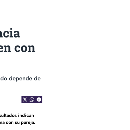
ncia
en con
todo depende de
sultados indican
a con su pareja.