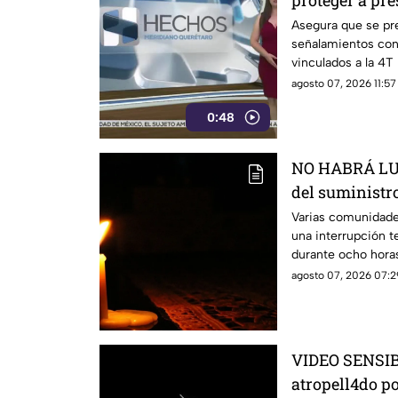
proteger a pre
vinculados a 
Asegura que se pre
señalamientos cont
vinculados a la 4T
agosto 07, 2026 11:57
0:48
NO HABRÁ LUZ
del suministro
estás serán la
Varias comunidade
una interrupción t
durante ocho hora
agosto 07, 2026 07:2
VIDEO SENSIBL
atropell4do po