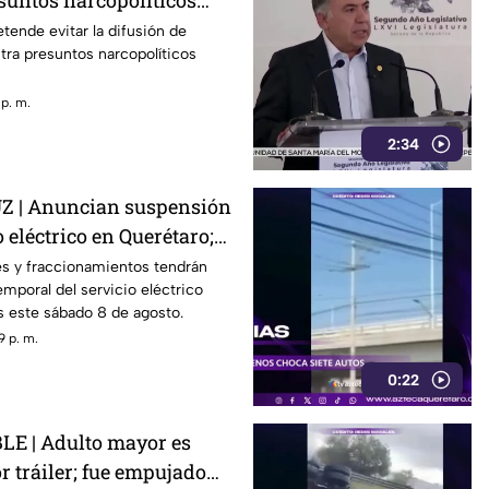
suntos narcopolíticos
la 4T
tende evitar la difusión de
ra presuntos narcopolíticos
 p. m.
2:34
 | Anuncian suspensión
 eléctrico en Querétaro;
s zonas afectadas
s y fraccionamientos tendrán
emporal del servicio eléctrico
s este sábado 8 de agosto.
9 p. m.
0:22
E | Adulto mayor es
r tráiler; fue empujado