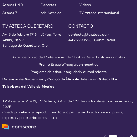
Azteca UNO
Deportes
Videos
Azteca 7
adn Noticias
TV Azteca Internacional
TV AZTECA QUERÉTARO
CONTACTO
Av. 5 de febrero 1716-1 Júrica, Torre
contacto@tvazteca.com
Altius, Piso 7,
442 229 1923 | Conmutador
Santiago de Querétaro, Qro.
Aviso de privacidad
Preferencias de Cookies
Derechos
Inversionistas
Promo Espacio
Trabaja con nosotros
Programa de ética, integridad y cumplimiento
Defensor de Audiencias y Código de Ética de Televisión Azteca III y
Televisora del Valle de México
TV Azteca, M.R. & ©, TV Azteca, S.A.B. de C.V. Todos los derechos reservados,
2025.
Queda prohibida la reproducción total o parcial sin la autorización previa,
expresa y por escrito de su titular.