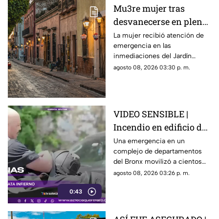
Mu3re mujer tras
desvanecerse en plena
vía pública en el Centro
La mujer recibió atención de
emergencia en las
Histórico de Querétaro
inmediaciones del Jardín
Corregidora, pero los
agosto 08, 2026 03:30 p. m.
paramédicos confirmaron que
ya no contaba con signos
vitales.
VIDEO SENSIBLE |
Incendio en edificio de
Nueva York deja un
Una emergencia en un
complejo de departamentos
mu3rto y 14 heridos
del Bronx movilizó a cientos
de bomberos y dejó víctimas
agosto 08, 2026 03:26 p. m.
entre residentes y personal de
0:43
emergencia.