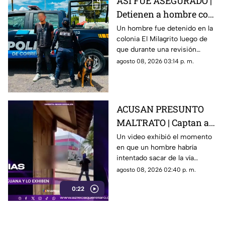
ASÍ FUE ASEGURADO |
Detienen a hombre con
un arma artesanal y
Un hombre fue detenido en la
colonia El Milagrito luego de
llaves limadas
que durante una revisión
preventiva le encontraran un
agosto 08, 2026 03:14 p. m.
arma de fuego de fabricación
artesanal y llaves limadas.
ACUSAN PRESUNTO
MALTRATO | Captan a
repartidor cuando
Un video exhibió el momento
en que un hombre habría
intenta llevarse una
intentado sacar de la vía
iguana verde
pública a una iguana para
agosto 08, 2026 02:40 p. m.
introducirla en un camión de
0:22
reparto.