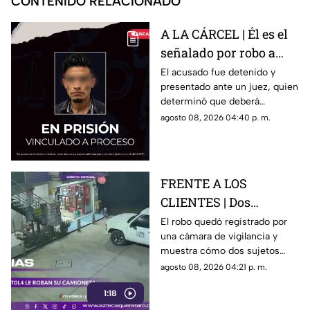
CONTENIDO RELACIONADO
A LA CÁRCEL | Él es el
señalado por robo a
una casa en Santa Rosa
El acusado fue detenido y
presentado ante un juez, quien
Jáuregui
determinó que deberá
permanecer en prisión
agosto 08, 2026 04:40 p. m.
preventiva mientras avanza la
investigación.
FRENTE A LOS
CLIENTES | Dos
hombres enc4ñonan a
El robo quedó registrado por
una cámara de vigilancia y
conductor y se llevan
muestra cómo dos sujetos
su camioneta
obligaron a un conductor y a
agosto 08, 2026 04:21 p. m.
su acompañante a bajar del
1:18
vehículo.