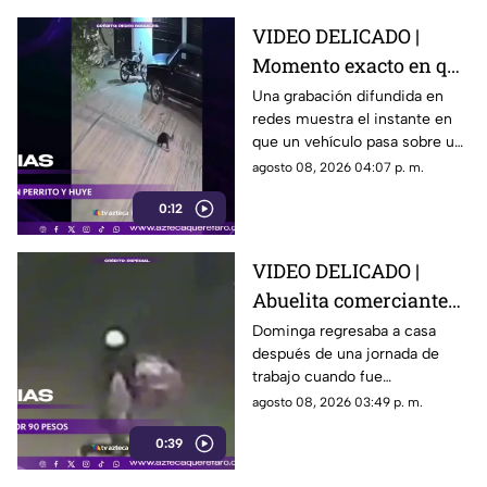
VIDEO DELICADO |
Momento exacto en que
camioneta atropella a
Una grabación difundida en
redes muestra el instante en
un perro y conductor
que un vehículo pasa sobre un
escapa
perro y continúa su camino sin
agosto 08, 2026 04:07 p. m.
detenerse.
0:12
VIDEO DELICADO |
Abuelita comerciante
es as3sin4da en Puebla
Dominga regresaba a casa
después de una jornada de
por 90 pesos
trabajo cuando fue
interceptada por un hombre
agosto 08, 2026 03:49 p. m.
que presuntamente le quitó el
0:39
dinero que llevaba.